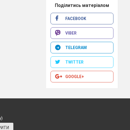
юбив цю
Поділитись матеріалом
сав про неї.
ро весну?
FACEBOOK
VIBER
 мені:
TELEGRAM
TWITTER
GOOGLE+
 Тараса.
(До
у)
РИТИ