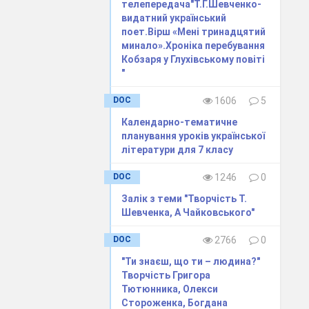
телепередача"Т.Г.Шевченко-
видатний український
ича Шевченка;
поет.Вірш «Мені тринадцятий
минало».Хроніка перебування
дтворення
Кобзаря у Глухівському повіті
и почуття
"
 до
DOC
1606
5
Календарно-тематичне
планування уроків української
літератури для 7 класу
енка,
DOC
1246
0
Залік з теми "Творчість Т.
Шевченка, А Чайковського"
ному
DOC
2766
0
"Ти знаєш, що ти – людина?"
Т, 2007. 54 с.
Творчість Григора
Тютюнника, Олекси
Стороженка, Богдана