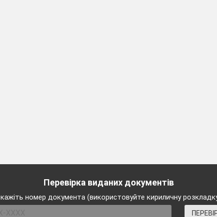
що наш Кобзар народився на початку весни, він так л
і в багатьох своїх творах з ніжністю і захопленням пи
зі, може пригадати вірші Тараса Шевченка, де йдеться п
мене!
(Діти читають вірші).
итати ось які рядки Тараса Шевченка що запам'яталися
ала весна, чорну землю
ну розбудила,
ітчала її рястом,
вінком укрила;
а полі жайворонок,
овейко в гаї
лю, убрану весною,
нці зустрічають.
же! Ти, наче той жайворонок, своїми словами привітав
Перевірка виданих документів
рошу, виходьте сюди!...
кажіть номер документа (використовуйте кириличну розкладк
ПЕРЕВІ