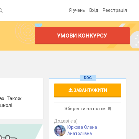
Я учень
Вхід
Реєстрація
УМОВИ КОНКУРСУ
DOC
ЗАВАНТАЖИТИ
ах. Також
колі.
Зберегти на потім
Додав(-ла)
Юркова Олена
Анатоліівна