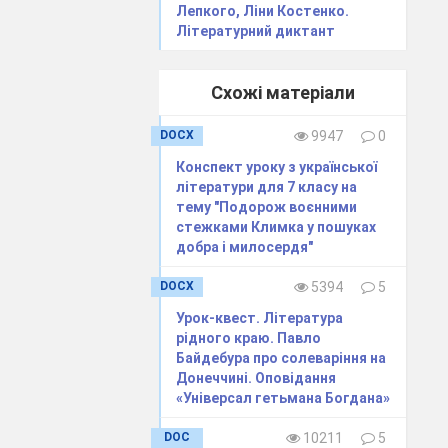
Лепкого, Ліни Костенко.
Літературний диктант
Схожі матеріали
DOCX
9947
0
Конспект уроку з української
літератури для 7 класу на
тему "Подорож воєнними
а. Сьогодні
стежками Климка у пошуках
добра і милосердя"
во. До них
DOCX
5394
5
 Весь свій
Урок-квест. Література
 писав:
рідного краю. Павло
о вийшов з
Байдебура про солеваріння на
 міцно і
Донеччині. Оповідання
«Універсал гетьмана Богдана»
джує землю,
DOC
10211
5