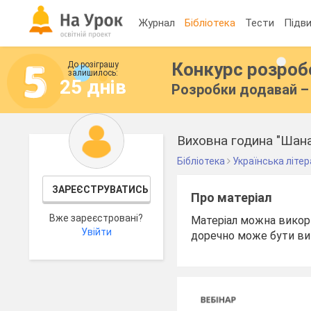
Журнал
Бібліотека
Тести
Підви
Конкурс розро
До розіграшу
залишилось:
25 днів
Розробки додавай – 
Виховна година "Шана
Бібліотека
Українська літе
ЗАРЕЄСТРУВАТИСЬ
Про матеріал
Вже зареєстровані?
Матеріал можна викори
Увійти
доречно може бути ви