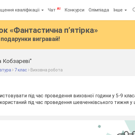
AI
щення кваліфікації
Чат
Конкурси
Олімпіада
Інше
бок
«Фантастична п’ятірка»
подарунки вигравай!
 Кобзареві"
ратура
7 клас
Виховна робота
стовувати під час проведення виховної години у 5-9 клас
користаний під час проведення шевченківського тижня у ш