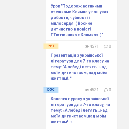
к само
Урок "Подорож воєнними
стежками Климка у пошуках
доброти, чуйності і
милосердя. ( Воєнне
дитинство в повісті
Г.Тютюнника « Климко» .)"
раїні та всьому
зі: про кого я
PPT
4571
0
Презентація з української
літератури для 7-го класу на
тему: "А лебеді летять…над
нка, якого нам
моїм дитинством, над моїм
 мені скаже, у
життям!.."
DOC
4531
0
ко народився 9
Конспект уроку з української
літератури для 7-го класу, на
р?
тему: «А лебеді летять…над
моїм дитинством,над моїм
життям!..»