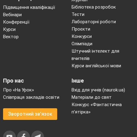
Бібліотека розробок
Підвищення кваліфікації
Тести
Вебінари
Лабораторні роботи
Конференції
Проєкти
Курси
Конкурси
Вектор
Олімпіади
Штучний інтелект для
вчителів
Курси англійської мови
Про нас
Інше
Про «На Урок»
Вхід для учнів (naurok.ua)
Співпраця закладів освіти
Матеріали до свят
Конкурс «Фантастична
п’ятірка»
Зворотний зв'язок