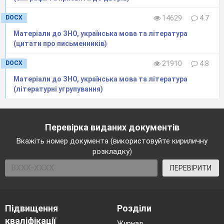
DOCX
14629
4.7
Матеріали до ЗНО, українська мова та література
(цитати про письменників)
DOCX
21910
4.8
Матеріали до ЗНО, українська мова та література
(літературні угрупування)
Перевірка виданих документів
Вкажіть номер документа (використовуйте кириличну
розкладку)
ПЕРЕВІРИТИ
Підвищення
Розділи
кваліфікації
Журнал