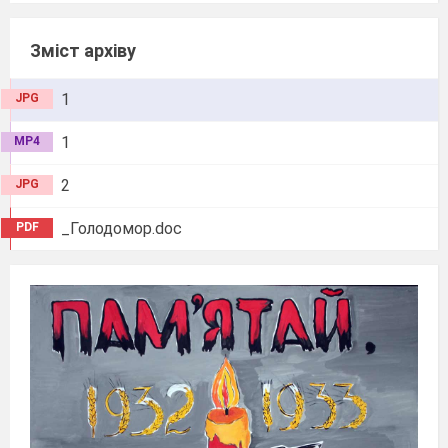
Зміст архіву
1
JPG
1
MP4
2
JPG
_Голодомор.doc
PDF