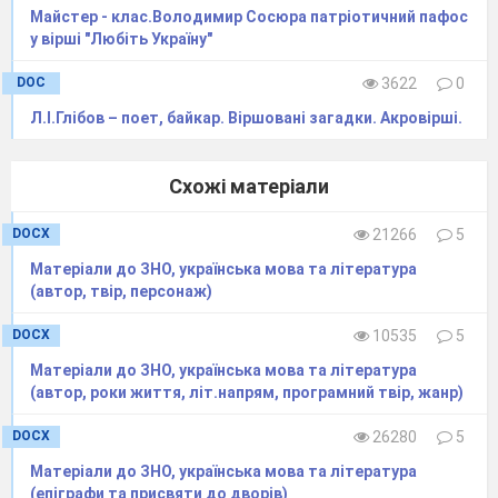
Майстер - клас.Володимир Сосюра патріотичний пафос
у вірші "Любіть Україну"
DOC
3622
0
Л.І.Глібов – поет, байкар. Віршовані загадки. Акровірші.
Схожі матеріали
DOCX
21266
5
Матеріали до ЗНО, українська мова та література
(автор, твір, персонаж)
DOCX
10535
5
Матеріали до ЗНО, українська мова та література
(автор, роки життя, літ.напрям, програмний твір, жанр)
DOCX
26280
5
Матеріали до ЗНО, українська мова та література
(епіграфи та присвяти до дворів)