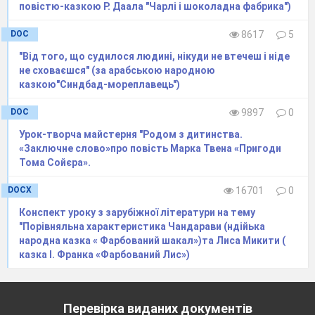
поля. Мені шкода тебе!».
повістю-казкою Р. Даала "Чарлі і шоколадна фабрика")
DOC
8617
5
А третій не сказав ні слова. Він мовчки зняв
із
"Від того, що судилося людині, нікуди не втечеш і ніде
себе сорочку і подав її змокрілому хлопчику!
не сховаєшся" (за арабською народною
Той скинув мокру сорочку та одягнув суху.
казкою"Синдбад-мореплавець")
(Обговорення прослуханого)
DOC
9897
0
Урок-творча майстерня "Родом з дитинства.
«Заключне слово»про повість Марка Твена «Пригоди
Тома Сойєра».
Учитель.
Діти, скажіть, хто , на Вашу
DOCX
16701
0
думку, проявив справжню доброту?
Конспект уроку з зарубіжної літератури на тему
"Порівняльна характеристика Чандарави (ндійька
Чи завжди гарні слова і гарні справи
народна казка « Фарбований шакал»)та Лиса Микити (
співпадають?
(Учні міркують і висловлюють
казка І. Франка «Фарбований Лис»)
свої думки)
Учитель.
(підводячи підсумок)
Так,
Перевірка виданих документів