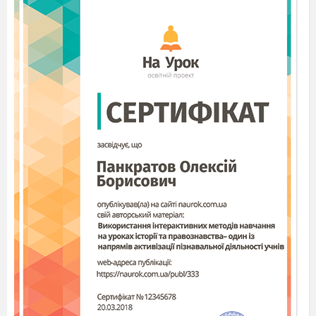
БЛОК «СТЕЖИНОЮ
ДОБРА»
Учитель.
Доброта – найбільша цінність
нашого життя. Так, це саме та якість, що
коштує так дешево, але цінується
так дорого. Її
не можна купити ні за які гроші, вона по
краплиночці виховується змалечку, її вбирає
дитина з
молоком матері і на протязі усього
життя дарує світу. Діти, спробуймо
поміркувати разом.
Від добра як стає на серці
людині? (
тепло, лагідно
)
На що, на Вашу
думку,схожа доброта?
(Діти висловлюють свої
думки)
Так, і мені здається, що вона схожа на
тепле, ласкаве, усміхнене
сонечко.
(Вчитель
вивішує на дошку сонечко, на якому у вигляді