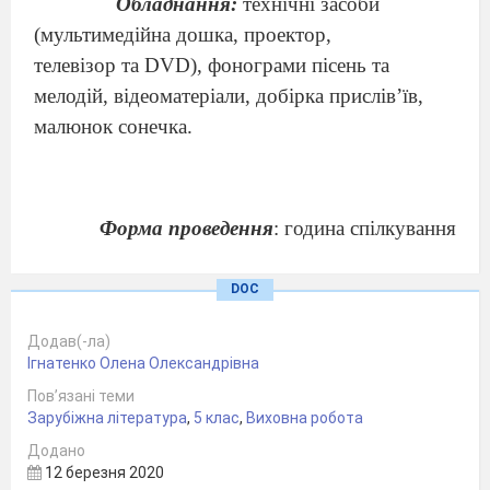
Обладнання:
технічні засоби
(мультимедійна дошка, проектор,
телевізор та
DVD
), фонограми пісень та
мелодій, відеоматеріали, добірка прислів’їв,
малюнок сонечка.
Форма проведення
: година спілкування
Хід заняття:
DOC
Учитель.
Доброго дня, любі діти! Я
Додав(-ла)
прошу Вас хвилинку постояти. Хай першими
Ігнатенко Олена Олександрівна
сядуть уважність та щирість, другими –
Пов’язані теми
Зарубіжна література
,
5 клас
,
Виховна робота
сердечність та чуйність, а згодом – доброта та
милосердя. Ви завагалися? А чому? Я не
Додано
12 березня 2020
випадково
зупинила
в
ас. Кожен на хвилинку