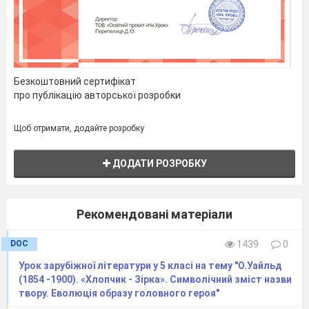
усмішки написане слово «доброта»)
.
Скажіть
мені, будь ласка, а яку людину можна
назвати доброю?
(Учні відповідають).
Учитель.
Скажіть, діти, а доброта зажди
Безкоштовний сертифікат
справжня?
Я зачитаю Вам невеличку
про публікацію авторської розробки
розповідь, а Ви спробуйте
здогадатись, де
прояв дійсної доброти, а де лише було
Щоб отримати, додайте розробку
одягнуто її маску.
ДОДАТИ РОЗРОБКУ
Вчитель зачитує
розповідь
.
Рекомендовані матеріали
Гарні слова та гарні
DOC
1439
0
справи
.
Урок зарубіжної літератури у 5 класі на тему "О.Уайльд
(1854 -1900). «Хлопчик - Зірка». Символічний зміст назви
Серед поля стоїть маленька хатинка, її
твору. Еволюція образу головного героя"
побудували, щоб у негоду люди могли