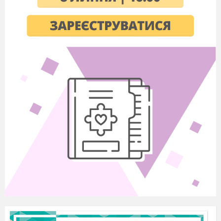
Лише з добра усе
бере початок!
Мудрець сказав: «Краса врятує
світ!»
Але уже на протязі
століть
Панує істина
проста:
«Наш світ рятує
доброта».