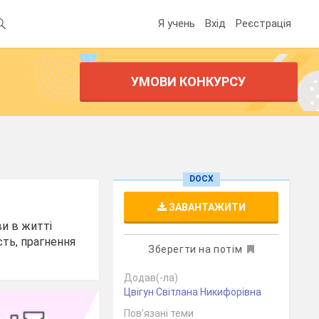
Я учень
Вхід
Реєстрація
УМОВИ КОНКУРСУ
DOCX
ЗАВАНТАЖИТИ
ви в житті
сть, прагнення
Зберегти на потім
Додав(-ла)
Цвігун Світлана Никифорівна
Пов’язані теми