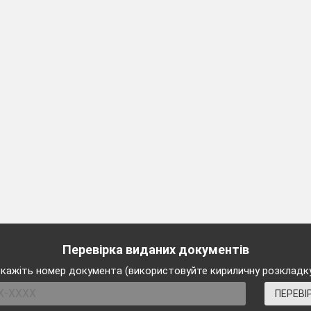
телі?
чірня,
арівна.
 колише
й тихше?
снями,
 снами.
ає,
ає?
му квіти,
ля них світить.
 збудить,
 буде?
еселі
Перевірка виданих документів
постелі.
кажіть номер документа (використовуйте кириличну розкладк
 встане,
ПЕРЕВІ
ш погляне?