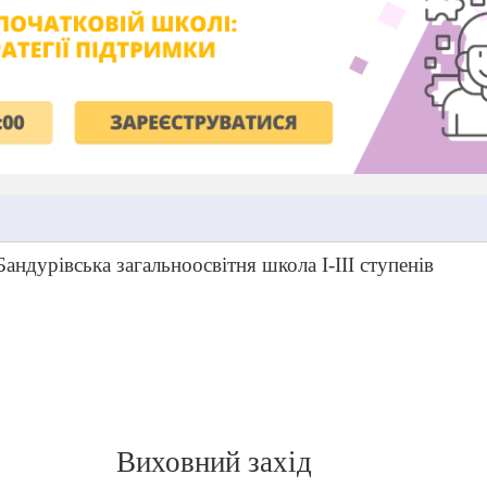
Бандурівська загальноосвітня школа І-ІІІ ступенів
Виховний захід