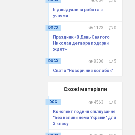
DOCX
634
0
Індивідуальна робота з
учнями
їні 9 листопада
DOCX
1123
0
 школі свято,
Праздник «В День Святого
на мова — диво
Николая детвора подарки
ждет»
вною історією,
DOCX
8336
5
умільців. Але
Свято "Новорічний колобок"
 величною та
ого має рідна
Схожі матеріали
 привітаємо їх
DOC
4563
0
Конспект години спілкування
"Без калини нема України" для
3 класу
мову.