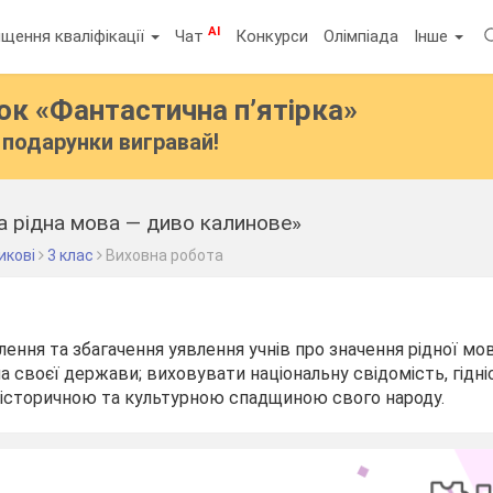
AI
щення кваліфікації
Чат
Конкурси
Олімпіада
Інше
бок
«Фантастична п’ятірка»
подарунки вигравай!
а рідна мова — диво калинове»
икові
3 клас
Виховна робота
лення та збагачення уявлення учнів про значення рідної мо
 своєї держави; виховувати національну свідомість, гідні
 історичною та культурною спадщиною свого народу.