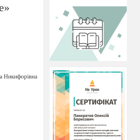
е»
на Никифорівна