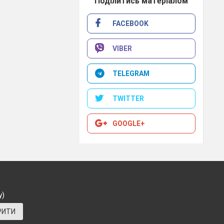
Поділитись матеріалом
FACEBOOK
VIBER
TELEGRAM
TWITTER
GOOGLE+
у)
РИТИ