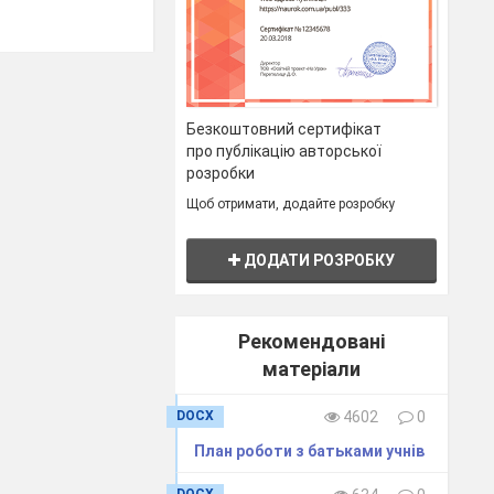
Безкоштовний сертифікат
про публікацію авторської
розробки
Щоб отримати, додайте розробку
ДОДАТИ РОЗРОБКУ
итті людини як
Рекомендовані
скарб, без
матеріали
атство та
ь, прагнення
DOCX
4602
0
План роботи з батьками учнів
ву;українська