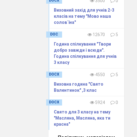
DOCX
3500
0
мови – це день
Виховний захід для учнів 2-3
класів на тему "Мово наша
ника творців
солов`їна"
нська мова нам
DOC
12670
5
і чуємо змалку,
Година спілкування "Твори
знати дві, три
добро завжди і всюди".
Година спілкування для учнів
3 класу
DOCX
4550
5
 голос матусі,
ртатися до нас,
Виховна година "Свято
Валентинок" ,3 клас
DOCX
5924
0
Свято для 3 класу на тему
"Масляна, Масляна, яка ти
красна"