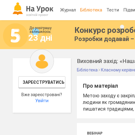
Журнал
Бібліотека
Тести
Підви
Конкурс розро
До розіграшу
залишилось:
23 дні
Розробки додавай – 
Виховний захід: «Наш
Бібліотека
Класному керівн
ЗАРЕЄСТРУВАТИСЬ
Про матеріал
Вже зареєстровані?
Метою заходу є закріп
Увійти
людини як громадянина
пишатися традиціями,