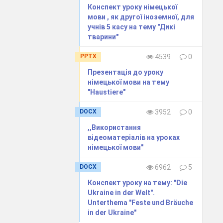
Конспект уроку німецької
мови , як другої іноземної, для
учнів 5 касу на тему "Дикі
тварини"
PPTX
4539
0
Презентація до уроку
німецької мови на тему
"Haustiere"
DOCX
3952
0
,,Використання
відеоматеріалів на уроках
німецької мови"
DOCX
6962
5
Конспект уроку на тему: "Die
Ukraine in der Welt".
Unterthema "Feste und Bräuche
in der Ukraine"