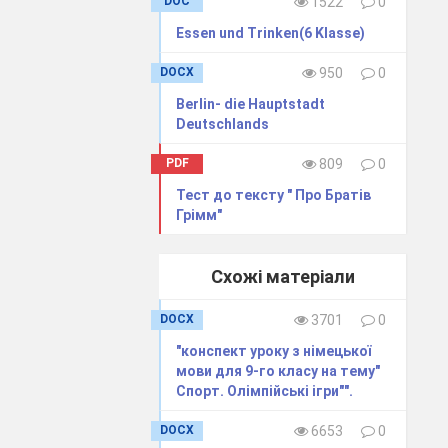
DOC
1522
0
Essen und Trinken(6 Klasse)
DOCX
950
0
Berlin- die Hauptstadt
Deutschlands
PDF
809
0
Тест до тексту " Про Братів
Грімм"
Схожі матеріали
DOCX
3701
0
"конспект уроку з німецької
мови для 9-го класу на тему"
Спорт. Олімпійські ігри"".
DOCX
6653
0