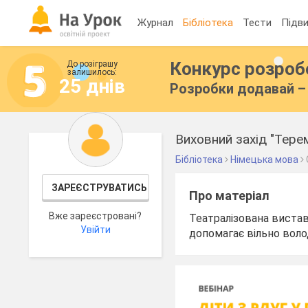
Журнал
Бібліотека
Тести
Підви
Конкурс розро
До розіграшу
залишилось:
25 днів
Розробки додавай – 
Виховний захід "Тере
Бібліотека
Німецька мова
ЗАРЕЄСТРУВАТИСЬ
Про матеріал
Вже зареєстровані?
Театралізована виста
Увійти
допомагає вільно воло