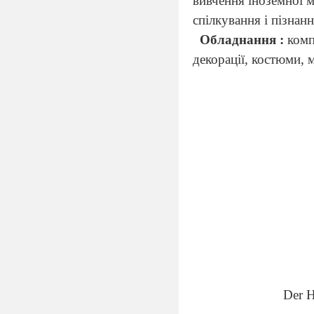
вивчення іноземної м
спілкування і пізнан
Обладнання :
комп
декорації, костюми,
Der
H