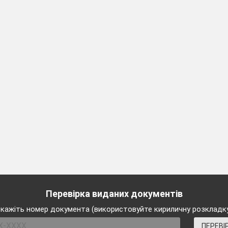
er werden grün.
ie Sonne sehr hell,
nd säen schnell.
uns Freude und Glück.
g, geh nicht zurück.
Wald
, wie ersten Blumen bluhn.
Перевірка виданих документів
кажіть номер документа (використовуйте кириличну розкладк
Маргаритка
:
ПЕРЕВІ