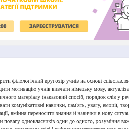
ити філологічний кругозір учнів на основі співставле
ищити мотивацію учнів вивчати німецьку мову, актуаліза
ичного матеріалу (наказовий спосіб, порядок слів у ре
ати комунікативні навички, пам'ять, увагу, емоції, тв
ації, вміння переносити знання й навички в нову ситуа
и повагу однокласників один до одного, розуміння ва