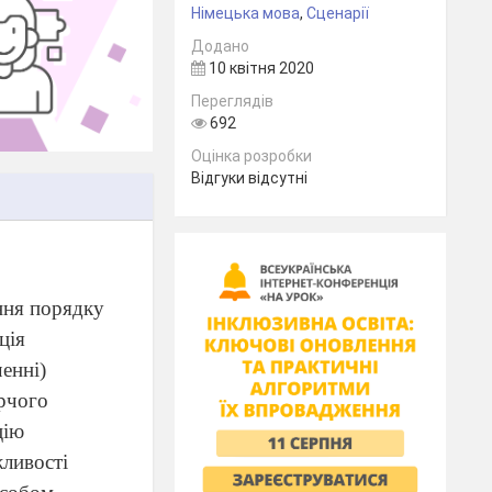
Німецька мова
,
Сценарії
Додано
10 квітня 2020
Переглядів
692
Оцінка розробки
Відгуки відсутні
ння порядку
ція
ченні)
орчого
цію
жливості