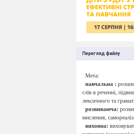
Перегляд файлу
Мета:
навчальна :
розшир
слів в реченні, підв
лексичного та грамат
розвиваюча:
розвив
мислення, самореаліз
виховна:
виховуват