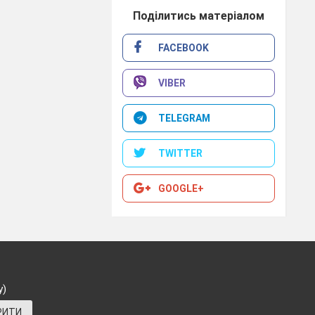
Поділитись матеріалом
FACEBOOK
VIBER
TELEGRAM
TWITTER
GOOGLE+
у)
РИТИ