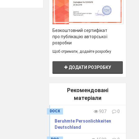
Безкоштовний сертифікат
про публікацію авторської
розробки
Щоб отримати, додайте розробку
ДОДАТИ РОЗРОБКУ
hen heißt «Das
Рекомендовані
die Katze, der
матеріали
! In einem Wald
DOCX
907
0
Beruhmte Personlichkeiten
Deutschland