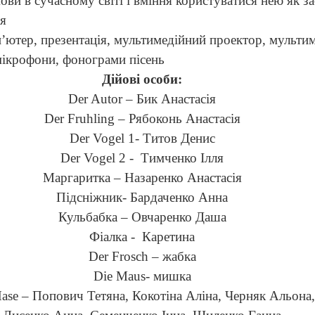
ови в сучасному світі і вміння користуватися нею як з
ня
’ютер, презентація, мультимедійний проектор, мульти
 мікрофони, фонограми пісень
Дійові особи:
Der
Autor
– Бик Анастасія
Der
Fruhling
– Рябоконь Анастасія
Der
Vogel
1- Титов Денис
Der Vogel 2
-
Тимченко Ілля
Маргаритка
– Назаренко Анастасія
П
і
дсн
і
жник
- Бардаченко Анна
Кульбабка – Овчаренко Даша
Ф
і
алка
-
Каретина
Der Frosch
– жабка
Die Maus
- мишка
ase
– Попович Тетяна, Кокотіна Аліна, Черняк Альона