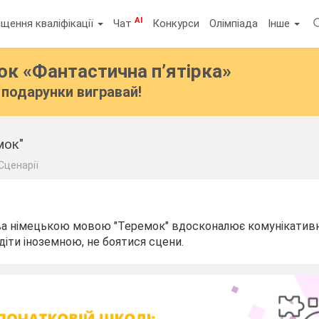
AI
щення кваліфікації
Чат
Конкурси
Олімпіада
Інше
бок
«Фантастична п’ятірка»
подарунки вигравай!
мок"
Сценарії
ва німецькою мовою "Теремок" вдосконалює комунікативні
діти іноземною, не боятися сцени.