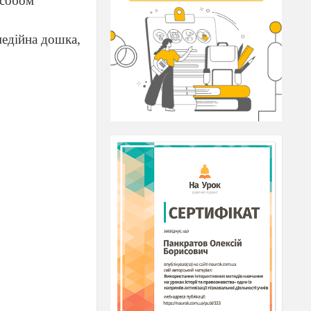
асобом
медійна дошка,
,