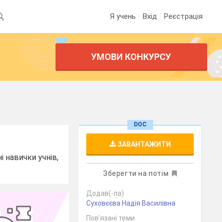
Я учень
Вхід
Реєстрація
УМОВИ КОНКУРСУ
DOC
ЗАВАНТАЖИТИ
 навички учнів,
Зберегти на потім
Додав(-ла)
Суховєєва Надія Василівна
Пов’язані теми