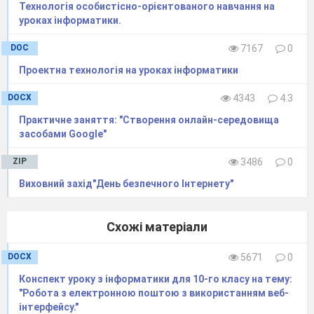
ще багато різної інформації.
Ми свідомо
Технологія особистісно-орієнтованого навчання на
здійснюємо пошук серед усього цього
уроках інформатики.
розмаїття. Інтернет є дуже широким джерелом
DOC
7167
0
інформації, іншими словами, інформаційним
Проектна технологія на уроках інформатики
простором, у якому, як і в реальному житті, є
позитивні та негативні сторони.
DOCX
4343
4.3
З дитинства ми
знайомимося з
Практичне заняття: "Створення онлайн-середовища
Правилами дорожнього руху, Правилами
засобами Google"
поводження з газом, Правилами з пожежної
ZIP
3486
0
безпеки, і ми спокійно реагуємо на них і
виконуємо, бо знаємо, що це життєво
Виховний захід"День безпечного Інтернету"
необхідно. На будь-якому підприємстві,
дорослі знають і дотримуються правил, щоб
Схожі матеріали
працювати безпечно, щоб ніщо не загрожувало
не тільки їх життю, але і моральній та духовній
DOCX
5671
0
рівновазі.
Конспект уроку з інформатики для 10-го класу на тему:
А чи існують правила, яких ми маємо
"Робота з електронною поштою з використанням веб-
інтерфейсу."
дотримуватись працюючи в Інтернет? Що нам