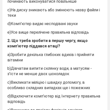
починають виконуватися повільніше
c)На диску зникають або змінюють назву файли і
теки
d)Комп'ютер видає несподівані звуки
e)Усе вище перелічене правильна відповідь
2. Що треба зробити в першу чергу, якщо
комп'ютер піддався атаці?
a)Зробити декілька глибоких вдихів і прийняти
вітаміни
b)Дівчатам випити склянку води, а матусям -
з'їсти не менше двох шоколадок
c)Викликати міліцію і швидку допомогу, в
особливо складних випадках ще і пожежних
d)Відключити комп'ютер від Інтернету правильна
відповідь