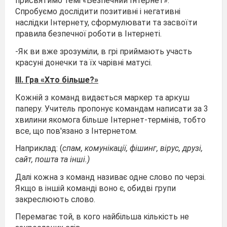
присвятимо темі «Безпечний Інтернет».
Спробуємо дослідити позитивні і негативні
наслідки Інтернету, сформулювати та засвоїти
правила безпечної роботи в Інтернеті.
-Як ви вже зрозуміли, в грі приймають участь
красуні донечки та їх чарівні матусі.
I
ІІ. Гра «Хто більше?»
Кожній з команд видається маркер та аркуш
паперу. Учитель пропонує командам написати за 3
хвилини якомога більше Інтернет-термінів, тобто
все, що пов'язано з Інтернетом.
Наприклад: (
спам, комунікації,
фішинг, вірус, друзі,
сайт, пошта та інші.)
Далі кожна з команд називає одне слово по черзі.
Якщо в іншій команді воно є, обидві групи
закреслюють слово.
Перемагає той, в кого найбільша кількість не