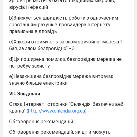
a)Повітря містить багато шкідливих мікробів,
вірусів і інфекцій
b)Знижується швидкість роботи з одночасним
зростанням рахунків провайдера Інтернету
правильна відповідь
c)Хакери отримують за злом звичайної мережі 1
бал, за злом безпровідної - 3.
d)Ця поширена помилка, безпровідна мережа не
потребує захисту
e)Незахищена безпровідна мережа витрачає
значно більше електрики
V
ІІ. Завдання
Огляд Інтернет–сторінки “Онляндія: безпечна веб-
країна” (
http://www.onlandia.org.ua
)
Обговорення рекомендацій
Обговорення рекомендацій, як діти можуть