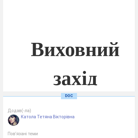
Виховний
захід
DOC
«Безпечний
Додав(-ла)
Катола Тетяна Вікторівна
Інтернет»
Пов’язані теми