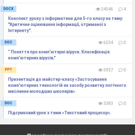
потрібно знати і чого дотримуватися, щоб
DOCX
24546
4
залишитися здоровою людиною з усіх боків.
Конспект уроку з інформатики для 5-го класу на тему:
На сьогодні в Україні проблема безпеки
"Критичне оцінювання інформації, отриманої з
дітей в Інтернеті постала особливо гостро.
Інтернету".
Аудиторія користувачів всесвітньої мережі
DOC
6034
0
дедалі розширюється, і її переважну частину
“ Поняття про комп’ютерні віруси. Класифікація
становлять діти та підлітки, які не
комп’ютерних вірусів."
усвідомлюють повністю загроз, що можуть
чекати у віртуальному просторі.
PPT
5937
0
Саме тому сьогоднішнє наше заняття ми
Презентація до майстер-класу «Застосування
присвятимо темі «Безпечний Інтернет».
комп’ютерних технологій як засобу розвитку логічного
мислення молодших школярів»
Спробуємо дослідити
позитивні і негативні
наслідки Інтернету, сформулювати та засвоїти
DOC
3383
0
правила безпечної роботи в Інтернеті.
Підсумковий урок з теми «Текстовий процесор».
Як ви вже зрозуміли, в грі приймають