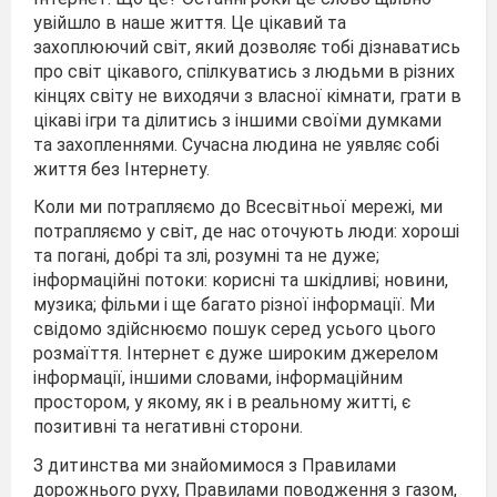
увійшло в наше життя. Це цікавий та
захоплюючий світ, який дозволяє тобі дізнаватись
про світ цікавого, спілкуватись з людьми в різних
кінцях світу не виходячи з власної кімнати, грати в
цікаві ігри та ділитись з іншими своїми думками
та захопленнями. Сучасна людина не уявляє собі
життя без Інтернету.
Коли ми потрапляємо до Всесвітньої мережі, ми
потрапляємо у світ, де нас оточують люди: хороші
та погані, добрі та злі, розумні та не дуже;
інформаційні потоки: корисні та шкідливі; новини,
музика; фільми і ще багато різної інформації. Ми
свідомо здійснюємо пошук серед усього цього
розмаїття. Інтернет є дуже широким джерелом
інформації, іншими словами, інформаційним
простором, у якому, як і в реальному житті, є
позитивні та негативні сторони.
З дитинства ми знайомимося з Правилами
дорожнього руху, Правилами поводження з газом,