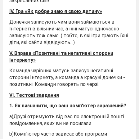
закреслених слів.
І
V
. Гра «Як добре знаю я свою дитину»
Донечки записують чим вони займаються в
Інтернеті в вільний час, а їхні матусі одночасно
записують теж саме. ( тобто, в які ігри грають їхні
діти, які сайти відвідують…)
V
. Вправа «Позитивні та негативні сторони
Інтернету»
Команда чарівних матусь записує негативні
сторони Інтернету, а команда а красуні донечки -
позитивні. Команди говорять по черзі.
V
І. Тестові завдання
1. Як визначити, що ваш комп'ютер заражений?
a)Друзі отримують від вас по електронній пошті
повідомлення, яких ви не посилали
b)Комп'ютер часто зависає або програми