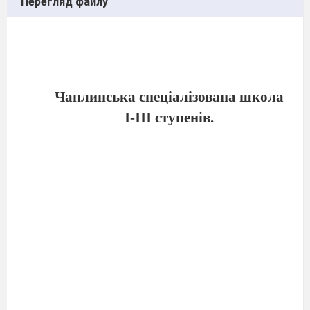
Перегляд файлу
Чаплинська спеціалізована школа
І-ІІІ ступенів.