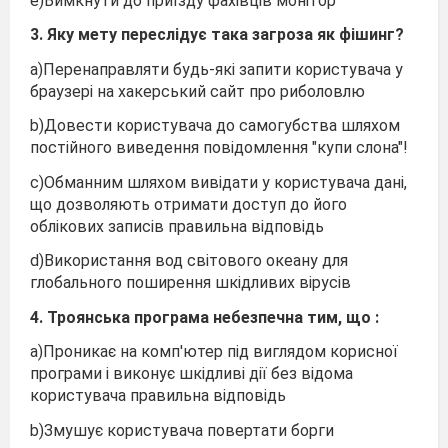
e)Вимкнути до приїзду фахівців монітор
3. Яку мету переслідує така загроза як фішинг?
a)Перенаправляти будь-які запити користувача у
браузері на хакерський сайт про риболовлю
b)Довести користувача до самогубства шляхом
постійного виведення повідомлення "купи слона"!
c)Обманним шляхом вивідати у користувача дані,
що дозволяють отримати доступ до його
облікових записів правильна відповідь
d)Використання вод світового океану для
глобального поширення шкідливих вірусів
4.
Троянська програма небезпечна тим, що :
a)Проникає на комп'ютер під виглядом корисної
програми і виконує шкідливі дії без відома
користувача правильна відповідь
b)Змушує користувача повертати борги