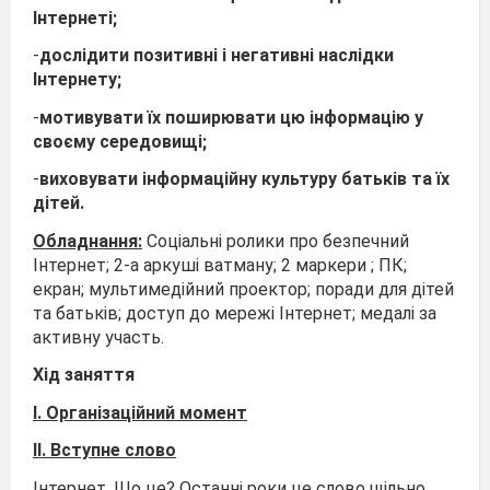
Інтернеті;
-
дослідити позитивні і негативні наслідки
Інтернету;
-
мотивувати їх поширювати цю інформацію у
своєму середовищі;
-
виховувати інформаційну культуру батьків та їх
дітей.
Обладнання:
Соціальні ролики про безпечний
Інтернет; 2-а аркуші ватману; 2 маркери ; ПК;
екран; мультимедійний проектор; поради для дітей
та батьків; доступ до мережі Інтернет; медалі за
активну участь.
Хід заняття
І. Організаційний момент
ІІ. Вступне слово
Інтернет. Що це? Останні роки це слово щільно