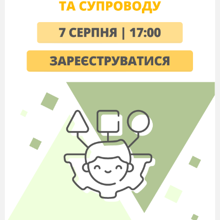
2017р
Тема: Безпечний Інтернет.
Мета:
сприяти обізнаності батьків про
небезпеки, які існують в Інтернеті та
про шляхи їх домогтися засвоєння
батьками правил безпечної роботи в
Інтернеті;