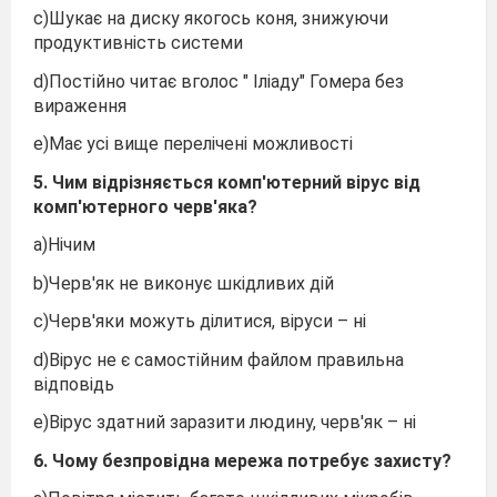
c)Шукає на диску якогось коня, знижуючи
продуктивність системи
d)Постійно читає вголос " Іліаду" Гомера без
вираження
e)Має усі вище перелічені можливості
5. Чим відрізняється комп'ютерний вірус від
комп'ютерного черв'яка?
a)Нічим
b)Черв'як не виконує шкідливих дій
c)Черв'яки можуть ділитися, віруси – ні
d)Вірус не є самостійним файлом правильна
відповідь
e)Вірус здатний заразити людину, черв'як – ні
6. Чому безпровідна мережа потребує захисту?