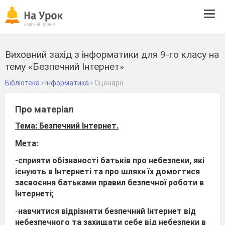
Tog
navi
Виховний захід з інформатики для 9-го класу на
тему «Безпечний Інтернет»
Бібліотека
Інформатика
Сценарії
Про матеріал
Тема: Безпечний Інтернет.
Мета:
-
сприяти обізнаності батьків про небезпеки, які
існують в Інтернеті та про шляхи їх домогтися
засвоєння батьками правил безпечної роботи в
Інтернеті;
-
навчитися відрізняти безпечний Інтернет від
небезпечного та захищати себе від небезпеки в