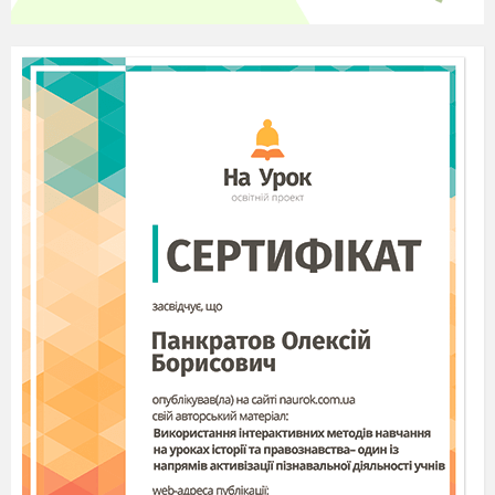
навчитися відрізняти безпечний
Інтернет від небезпечного та захищати
себе від небезпеки в Інтернеті;
дослідити позитивні і негативні
наслідки Інтернету;
мотивувати їх поширювати цю
інформацію у своєму середовищі;
виховувати інформаційну культуру
батьків та їх дітей.
Обладнання:
Соціальні ролики про
безпечний Інтернет; 2-а аркуші ватману; 2
маркери ; ПК; екран; мультимедійний
проектор; поради для дітей та батьків;
доступ
до мережі Інтернет; медалі за активну участь.