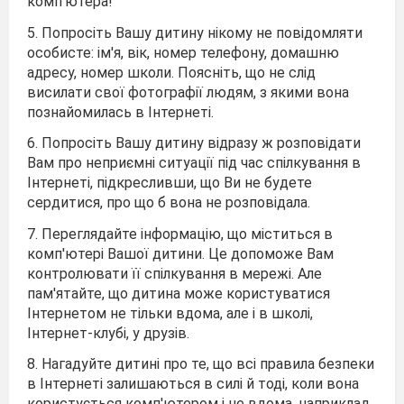
комп'ютера!
5. Попросіть Вашу дитину нікому не повідомляти
особисте: ім'я, вік, номер телефону, домашню
адресу, номер школи. Поясніть, що не слід
висилати свої фотографії людям, з якими вона
познайомилась в Інтернеті.
6. Попросіть Вашу дитину відразу ж розповідати
Вам про неприємні ситуації під час спілкування в
Інтернеті, підкресливши, що Ви не будете
сердитися, про що б вона не розповідала.
7. Переглядайте інформацію, що міститься в
комп'ютері Вашої дитини. Це допоможе Вам
контролювати її спілкування в мережі. Але
пам'ятайте, що дитина може користуватися
Інтернетом не тільки вдома, але і в школі,
Інтернет-клубі, у друзів.
8. Нагадуйте дитині про те, що всі правила безпеки
в Інтернеті залишаються в силі й тоді, коли вона
користується комп'ютером і не вдома, наприклад