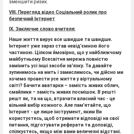
зменшити ризик.
V
ІІІ. Перегляд відео Соціальний ролик про
безпечний Інтернет
ІХ. Заключне слово вчителя:
Наше життя вирує все швидше та швидше.
Інтернет уже зараз став невід'ємною його
частиною. Цілком ймовірно, що у найближчому
майбутньому Всесвітня мережа повністю
замінить усі інші засоби зв'язку. Та давайте
зупинимось на мить і замислимось, чи дійсно ми
хочемо провести усе життя у віртуальному
світі? Бачити аватарки – замість живих облич,
смайлики – замість живих посмішок. В решті
решт як, та на що, втрачати власний час - це
вільний вибір кожного. Але пам'ятайте, що
Інтернет - це лише інструмент, яким Ви
користуєтесь, щоб отримати відповіді на свої
питання, підготувати реферати та доповіді,
спілкуєтесь, якщо між вами величезні відстані.