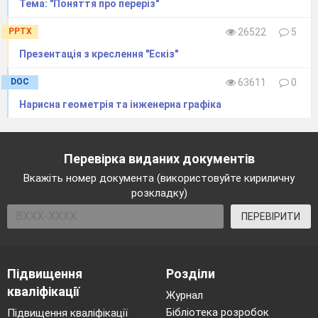
Тема: "Поняття про переріз"
PPTX
26522
5
Презентація з креслення "Ескіз"
DOC
63611
0
Нарисна геометрiя та iнженерна графiка
Перевірка виданих документів
Вкажіть номер документа (використовуйте кириличну
розкладку)
ПЕРЕВІРИТИ
Підвищення
Розділи
кваліфікації
Журнал
Бібліотека розробок
Підвищення кваліфікації