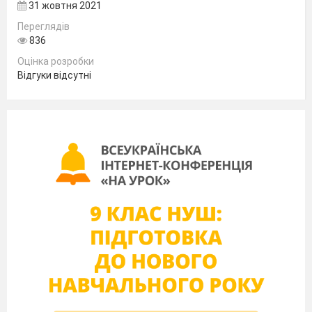
31 жовтня 2021
Переглядів
836
Оцінка розробки
Відгуки відсутні
A
B
B
Выключа- тель кно- почный нажимной с