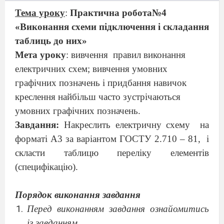
Тема уроку
:
Практична робота№4
«Виконання схеми підключення і складання
таблиць до них»
Мета уроку
: вивчення
правил виконання
електричних схем; вивчення умовних
графічних позначень і придбання навичок
креслення найбільш часто зустрічаються
умовних графічних позначень.
Завдання:
Накреслить електричну схему
на
форматі А3 за варіантом ГОСТУ 2.710 – 81,
і
скласти таблицю переліку елементів
(специфікацію).
Порядок виконання завдання
Перед виконанням завдання ознайомитись
із завданням