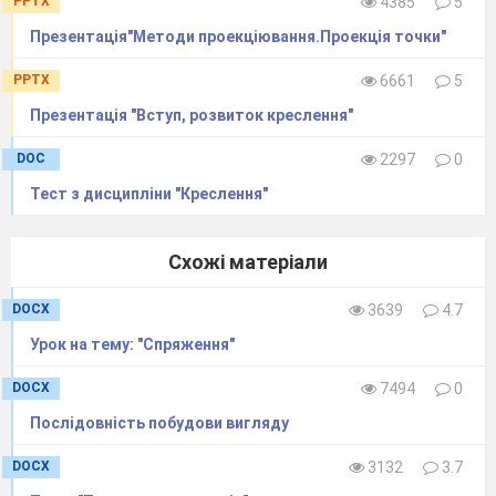
PPTX
4385
5
Презентація"Методи проекціювання.Проекція точки"
PPTX
6661
5
Презентація "Вступ, розвиток креслення"
DOC
2297
0
Тест з дисципліни "Креслення"
Схожі матеріали
DOCX
3639
4.7
Урок на тему: "Спряження"
DOCX
7494
0
Послідовність побудови вигляду
DOCX
3132
3.7