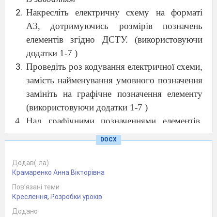
Накресліть електричну схему на форматі
А3, дотримуючись розмірів позначень
елементів згідно ДСТУ. (використовуючи
додатки 1-7 )
Проведіть роз кодування електричної схеми,
замість найменування умовного позначення
замініть на графічне позначення елементу
(використовуючи додатки 1-7 )
Над графічними позначеннями елементів,
обов’язково проставити характеристики
DOCX
елементів, Всі написи на кресленні виконати
шрифтом 3,5 або 5.
Додав(-ла)
Крамаренко Анна Вікторівна
Скласти таблицю переліку елементів
Пов’язані теми
(специфікацію). Заповнення таблиці
Креслення
,
Розробки уроків
виконується 5 шрифтом. (Див. приклад
Додано
виконання специфікації додаток 8. )