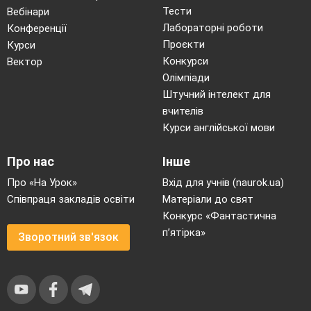
Тести
Вебінари
Лабораторні роботи
Конференції
Проєкти
Курси
Конкурси
Вектор
Олімпіади
Штучний інтелект для
вчителів
Курси англійської мови
Про нас
Інше
Про «На Урок»
Вхід для учнів (naurok.ua)
Співпраця закладів освіти
Матеріали до свят
Конкурс «Фантастична
п’ятірка»
Зворотний зв'язок