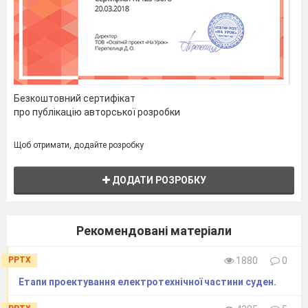
накаливания
HLR1
Контакт
замыкающий
KM2:2
Лампа
накаливания
HLR2
Безкоштовний сертифікат
про публікацію авторської розробки
Щоб отримати, додайте розробку
Контакт размыкающий
KM1:3
ДОДАТИ РОЗРОБКУ
Контакт размыкающий
KM2:3
Рекомендовані матеріали
PPTX
1880
0
Лампа накаливания
HLQ
Етапи проектування електротехнічної частини суден.