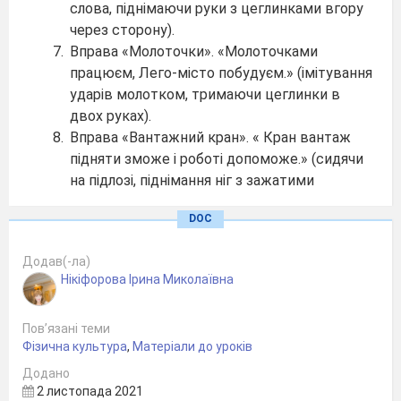
слова, піднімаючи руки з цеглинками вгору
через сторону).
Вправа «Молоточки». «Молоточками
працюєм, Лего-місто побудуєм.» (імітування
ударів молотком, тримаючи цеглинки в
двох руках).
Вправа «Вантажний кран». « Кран вантаж
підняти зможе і роботі допоможе.» (сидячи
на підлозі, піднімання ніг з зажатими
цеглинками в стопах).
DOC
Вправа «Будування стін». «А тепер зведемо
стіни, завантажуйте цеглини.» (сидячи на
Додав(-ла)
підлозі, ноги нарізно, руки з цеглинками за
Нікіфорова Ірина Миколаївна
головою, нахил тулуба вперед,
випрямляючись, поворот тулуба в сторону,
Пов’язані теми
розведення рук в сторону).
Фізична культура
,
Матеріали до уроків
Вправа «Вставляння в будинок дверей та
вікон». «Будуть двері і віконця, зазирне в
Додано
2 листопада 2021
кімнату сонце.» (лежачи на животі,