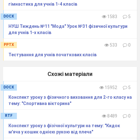
гімнастика для учнів 1-4 класів
DOCX
1583
5
НУШ Тиждень №11 "Мода" Урок №31 фізичної культури
для учнів 1-х класів
PPTX
533
0
Тестування для учнів початкових класів
Схожі матеріали
DOCX
15952
5
Конспект уроку з фізичного виховання для 2-го класу на
тему: "Спортивна вікторина"
RTF
8489
0
Конспект уроку з фізічної культури на тему: "Кидок
м'яча у кошик однiєю рукою вiд плеча"