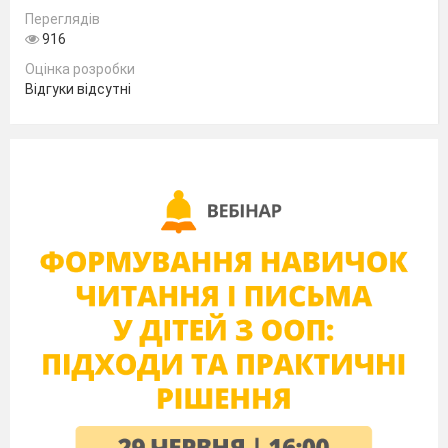
виконувати вправу «човник» з цеглинками
Переглядів
916
в руках).
Вправа «Будування даху». «А тепер збудуєм
Оцінка розробки
дах, росте місто на очах.» (присідання з
Відгуки відсутні
цеглинками в руках: присісти – руки на
плечі, встати – руки вгору).