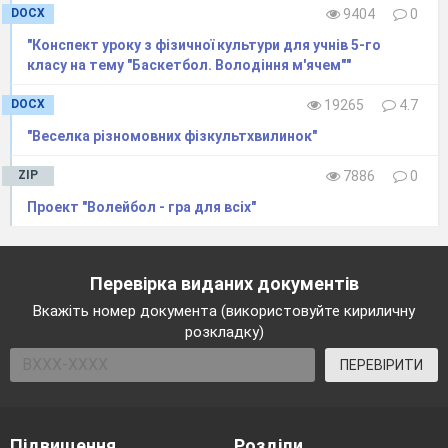
DOCX
9404
0
"Конспект уроку з фізичної культури для учнів 5-го
класу на тему "Баскетбол. Володіння м'ячем""
DOCX
19265
4.7
"Веселка різномовних фізкультхвилинок"
ZIP
7886
0
Проект "Волейбол - гра для всіх"
Перевірка виданих документів
Вкажіть номер документа (використовуйте кириличну
розкладку)
ПЕРЕВІРИТИ
Підвищення
Розділи