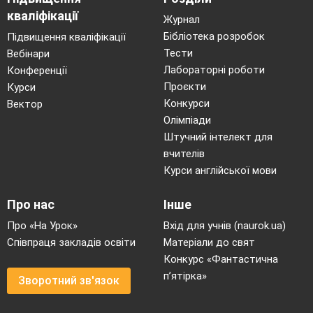
кваліфікації
Журнал
Бібліотека розробок
Підвищення кваліфікації
Тести
Вебінари
Лабораторні роботи
Конференції
Проєкти
Курси
Конкурси
Вектор
Олімпіади
Штучний інтелект для
вчителів
Курси англійської мови
Про нас
Інше
Про «На Урок»
Вхід для учнів (naurok.ua)
Співпраця закладів освіти
Матеріали до свят
Конкурс «Фантастична
п’ятірка»
Зворотний зв'язок