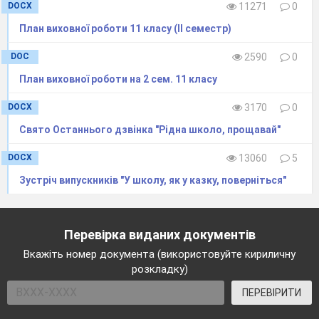
DOCX
11271
0
План виховної роботи 11 класу (ІІ семестр)
DOC
2590
0
План виховної роботи на 2 сем. 11 класу
DOCX
3170
0
Свято Останнього дзвінка "Рідна школо, прощавай"
DOCX
13060
5
Зустріч випускників "У школу, як у казку, поверніться"
Перевірка виданих документів
Вкажіть номер документа (використовуйте кириличну
розкладку)
ПЕРЕВІРИТИ