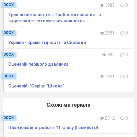
DOCX
1085
0
Тренінгове заняття « Проблема насилля та
жорстокості стосується кожного»
DOCX
2051
0
Україна - країна Гідності та Свободи
DOCX
432
0
Сценарій першого дзвоника
DOCX
1841
0
Сценарій. "Серіал "Школа"
Схожі матеріали
DOCX
2812
0
План виховної роботи 11 класу (І семестр)