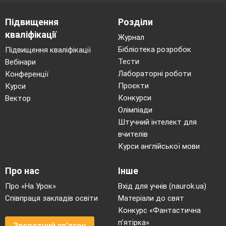
Підвищення
Розділи
кваліфікації
Журнал
Бібліотека розробок
Підвищення кваліфікації
Тести
Вебінари
Лабораторні роботи
Конференції
Проєкти
Курси
Конкурси
Вектор
Олімпіади
Штучний інтелект для
вчителів
Курси англійської мови
Про нас
Інше
Про «На Урок»
Вхід для учнів (naurok.ua)
Співпраця закладів освіти
Матеріали до свят
Конкурс «Фантастична
п’ятірка»
Зворотний зв'язок