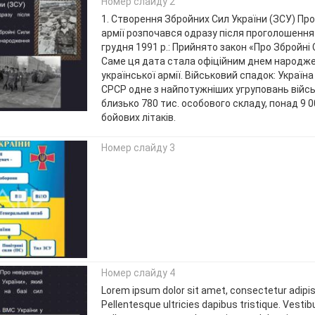
Номер слайду 2
1. Створення Збройних Сил України (ЗСУ) Пр
армії розпочався одразу після проголошення
грудня 1991 р.: Прийнято закон «Про Збройні 
Саме ця дата стала офіційним днем народже
української армії. Військовий спадок: Україн
СРСР одне з найпотужніших угруповань військ
близько 780 тис. особового складу, понад 9 0
бойових літаків.
Номер слайду 3
Номер слайду 4
Lorem ipsum dolor sit amet, consectetur adipisc
Pellentesque ultricies dapibus tristique. Vesti