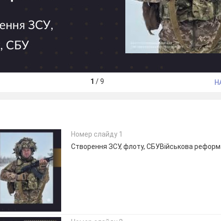
1
/
9
Н
Номер слайду 1
Створення ЗСУ, флоту, СБУВійськова реформа