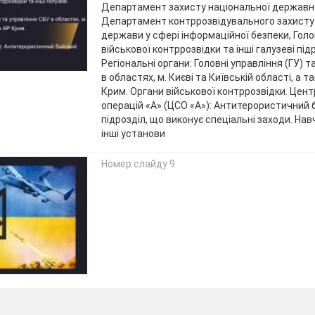
Департамент захисту національної державно
Департамент контррозвідувального захисту 
держави у сфері інформаційної безпеки, Гол
військової контррозвідки та інші галузеві під
Регіональні органи: Головні управління (ГУ) 
в областях, м. Києві та Київській області, а 
Крим. Органи військової контррозвідки. Цен
операцій «А» (ЦСО «А»): Антитерористичний
підрозділ, що виконує спеціальні заходи. Навч
інші установи
Номер слайду 9