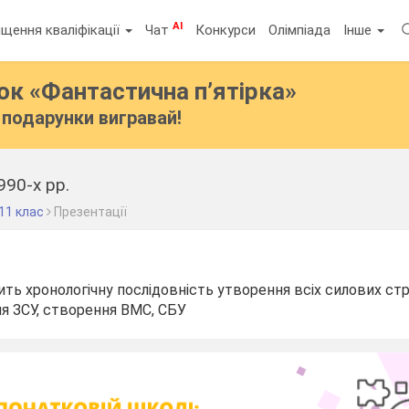
AI
щення кваліфікації
Чат
Конкурси
Олімпіада
Інше
бок
«Фантастична п’ятірка»
подарунки вигравай!
90-х рр.
11 клас
Презентації
ить хронологічну послідовність утворення всіх силових стр
я ЗСУ, створення ВМС, СБУ