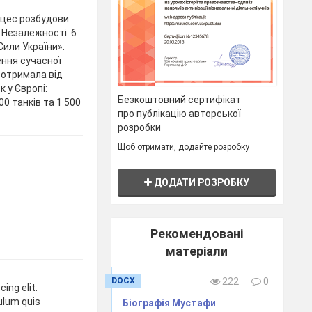
оцес розбудови
 Незалежності. 6
Сили України».
ння сучасної
а отримала від
 у Європі:
Безкоштовний сертифікат
00 танків та 1 500
про публікацію авторської
розробки
Щоб отримати, додайте розробку
ДОДАТИ РОЗРОБКУ
Рекомендовані
матеріали
DOCX
222
0
ing elit.
bulum quis
Біографія Мустафи