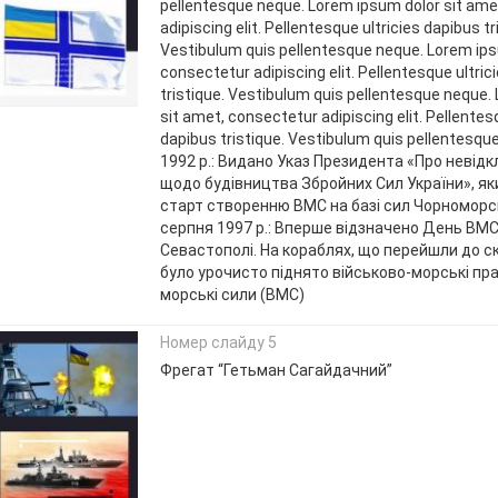
pellentesque neque. Lorem ipsum dolor sit ame
adipiscing elit. Pellentesque ultricies dapibus tr
Vestibulum quis pellentesque neque. Lorem ips
consectetur adipiscing elit. Pellentesque ultric
tristique. Vestibulum quis pellentesque neque.
sit amet, consectetur adipiscing elit. Pellentes
dapibus tristique. Vestibulum quis pellentesqu
1992 р.: Видано Указ Президента «Про невідк
щодо будівництва Збройних Сил України», я
старт створенню ВМС на базі сил Чорноморс
серпня 1997 р.: Вперше відзначено День ВМС
Севастополі. На кораблях, що перейшли до ск
було урочисто піднято військово-морські пра
морські сили (ВМС)
Номер слайду 5
Фрегат “Гетьман Сагайдачний”