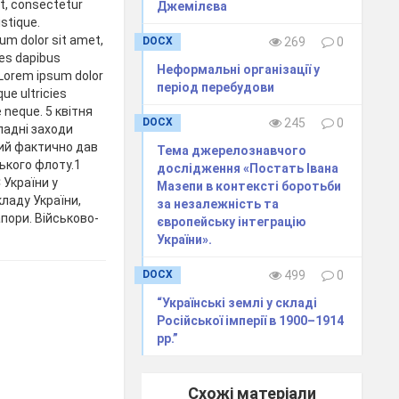
t, consectetur
Джемілєва
istique.
um dolor sit amet,
DOCX
269
0
ies dapibus
Неформальні організації у
 Lorem ipsum dolor
період перебудови
que ultricies
e neque. 5 квітня
DOCX
245
0
ладні заходи
кий фактично дав
Тема джерелознавчого
ького флоту.1
дослідження «Постать Івана
 України у
Мазепи в контексті боротьби
ладу України,
за незалежність та
пори. Військово-
європейську інтеграцію
України».
DOCX
499
0
“Українські землі у складі
Російської імперії в 1900–1914
рр.”
Схожі матеріали