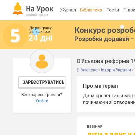
Журнал
Бібліотека
Тести
Підви
Конкурс розро
До розіграшу
залишилось:
24 дні
Розробки додавай – 
Військова реформа 19
Бібліотека
Історія України
ЗАРЕЄСТРУВАТИСЬ
Про матеріал
Вже зареєстровані?
Дана презентація міст
Увійти
починаючи зі створенн