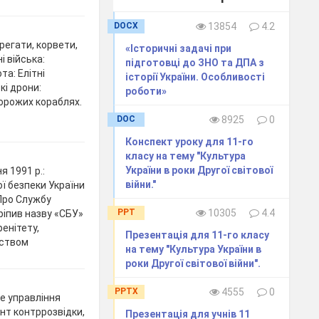
DOCX
13854
4.2
Фрегати, корвети,
«Історичні задачі при
і війська:
підготовці до ЗНО та ДПА з
та: Елітні
історії України. Особливості
кі дрони:
роботи»
орожих кораблях.
DOC
8925
0
Конспект уроку для 11-го
класу на тему "Культура
України в роки Другої світової
я 1991 р.:
війни."
ї безпеки України
«Про Службу
PPT
10305
4.4
ріпив назву «СБУ»
ренітету,
Презентація для 11-го класу
нством
на тему "Культура України в
роки Другої світової війни".
PPTX
4555
0
е управління
нт контррозвідки,
Презентація для учнів 11