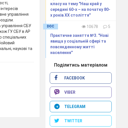
сті,
класу на тему "Наш край у
інтересів
середині 60-х – на початку 80-
овне управління
х років ХХ століття"
розділи.
та управління СБУ
DOC
10678
5
також ГУ СБУ в АР
Практичне заняття №3. "Нові
тр спеціальних
явища у соціальній сфері та
 бойовий
повсякденному житті
альні, наукові та
населення"
Поділитись матеріалом
FACEBOOK
VIBER
TELEGRAM
TWITTER