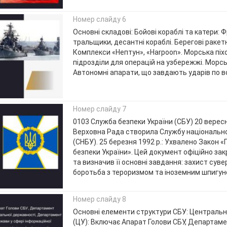
Номер слайду 6
Основні складові: Бойові кораблі та катери: 
тральщики, десантні кораблі. Берегові ракетн
Комплекси «Нептун», «Harpoon». Морська піхо
підрозділи для операцій на узбережжі. Морсь
Автономні апарати, що завдають ударів по в
Номер слайду 7
0103 Служба безпеки України (СБУ) 20 вересн
Верховна Рада створила Службу національно
(СНБУ). 25 березня 1992 р.: Ухвалено Закон 
безпеки України». Цей документ офіційно зак
та визначив її основні завдання: захист суве
боротьба з тероризмом та іноземним шпигу
Номер слайду 8
Основні елементи структури СБУ: Центральн
(ЦУ): Включає Апарат Голови СБУ, Департаме