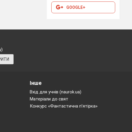
GOOGLE+
у)
РИТИ
Інше
Вхід для учнів (naurok.ua)
Матеріали до свят
Конкурс «Фантастична п’ятірка»