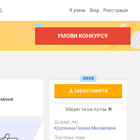
Я учень
Вхід
Реєстрація
УМОВИ КОНКУРСУ
DOCX
ЗАВАНТАЖИТИ
уміння
Зберегти на потім
Додав(-ла)
Крупеніна Галина Михайлівна
Пов’язані теми