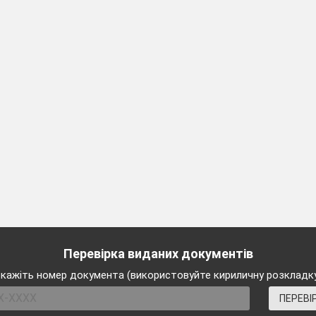
Перевірка виданих документів
кажіть номер документа (використовуйте кириличну розкладк
ПЕРЕВІ