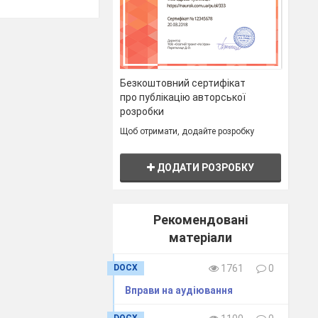
Безкоштовний сертифікат
про публікацію авторської
розробки
Щоб отримати, додайте розробку
ДОДАТИ РОЗРОБКУ
Рекомендовані
матеріали
DOCX
1761
0
Вправи на аудіювання