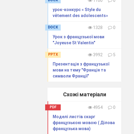
DOCX
1100
0
урок-конкурс « Style du
vêtement des adolescents»
DOCX
1328
0
Урок з французької мови
"Joyeuse St Valentin"
PPTX
3992
5
Презентація з французької
мови на тему "Франція та
символи Франції"
Схожі матеріали
PDF
4954
0
Моделі листів скарг
французькою мовою ( Ділова
французька мова)