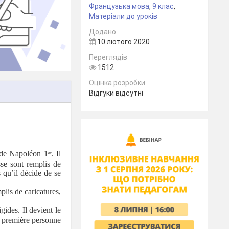
Французька мова
,
9 клас
,
Матеріали до уроків
Додано
10 лютого 2020
Переглядів
1512
Оцінка розробки
Відгуки відсутні
 de Napoléon 1
. Il
er
sse sont remplis de
s qu’il décide de se
plis de caricatures,
igides. Il devient le
a première personne