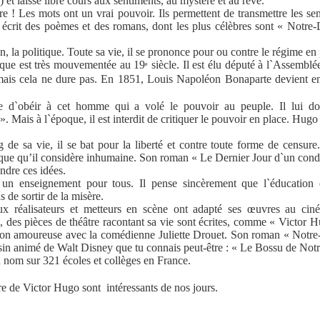
) et laisse libre cours aux sentiments, au mystère et au rêve.
ire ! Les mots ont un vrai pouvoir. Ils permettent de transmettre les se
l écrit des poèmes et des romans, dont les plus célèbres sont «
Notre-
on, la politique. Toute sa vie, il se prononce pour ou contre le régime en
tique est très mouvementée au 19
siècle. Il est élu député à l`Assemblé
e
ais cela ne dure pas. En 1851, Louis Napoléon Bonaparte devient 
e d`obéir à cet homme qui a volé le pouvoir au peuple. Il lui d
». Mais à l`époque, il est interdit de critiquer le pouvoir en place. Hugo 
 de sa vie, il se bat pour la liberté et contre toute forme de censure.
tique qu’il considère inhumaine. Son roman «
Le Dernier Jour d`un con
ndre ces idées.
un enseignement pour tous. Il pense sincèrement que l`éducation 
 de sortir de la misère.
 réalisateurs et metteurs en scène ont adapté ses œuvres au cin
 des pièces de théâtre racontant sa vie sont écrites, comme «
Victor 
tion amoureuse avec la comédienne Juliette Drouet. Son roman «
Notre
ssin animé de Walt Disney que tu connais peut-être : «
Le Bossu de Not
 nom sur 321 écoles et collèges en France.
re de Victor Hugo sont intéressants de nos jours.