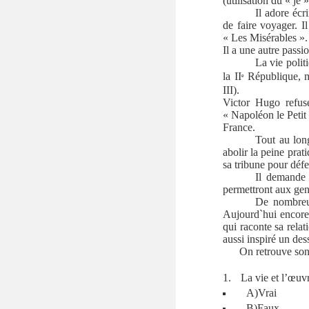
(utilisation du «
je
»
Il adore écr
de faire voyager. I
«
Les Misérables
».
Il a une autre passi
La vie poli
la II
République, m
e
III).
Victor Hugo refus
«
Napoléon le Petit
France.
Tout au long
abolir la peine pra
sa tribune pour défe
Il demande 
permettront aux gens
De nombreux
Aujourd`hui encore,
qui raconte sa rela
aussi inspiré un de
On retrouve son
La vie et l’œuv
A
)Vrai
B
)Faux