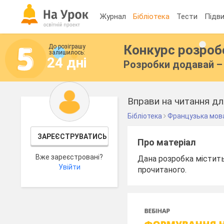
Журнал
Бібліотека
Тести
Підви
Конкурс розро
До розіграшу
залишилось:
24 дні
Розробки додавай – 
Вправи на читання дл
Бібліотека
Французька мов
ЗАРЕЄСТРУВАТИСЬ
Про матеріал
Вже зареєстровані?
Дана розробка містить
Увійти
прочитаного.