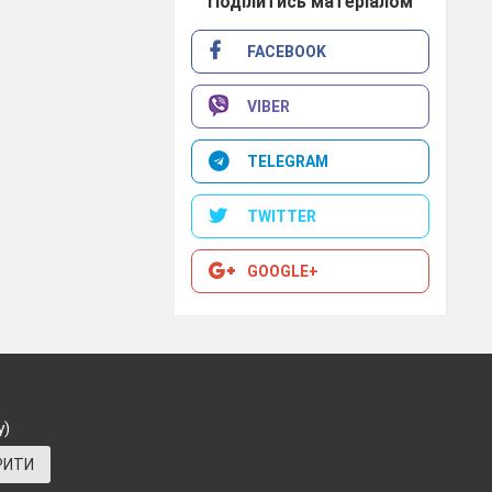
Поділитись матеріалом
FACEBOOK
VIBER
TELEGRAM
TWITTER
GOOGLE+
у)
РИТИ