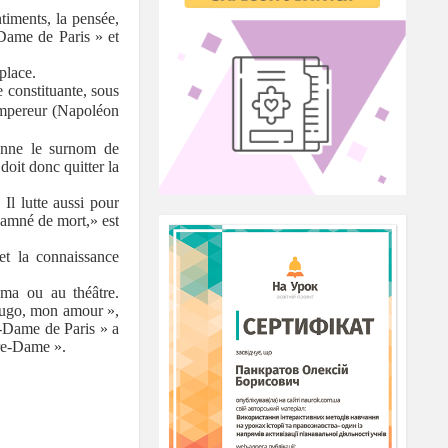
ntiments, la pensée,
Dame de Paris
» et
 place.
e constituante, sous
empereur (Napoléon
onne le surnom de
doit donc quitter la
 Il lutte aussi pour
damné
de mort,» est
et la connaissance
éma ou au théâtre.
Hugo, mon amour
»,
-Dame de Paris
» a
re-Dame
».