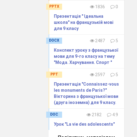
PPTX
1836
0
Презентація " Ідеальна
школа" на французькій мові
для 9 класу
DOCX
2487
5
Конспект уроку з французької
мови для 9-го класу на тему
"Мода. Харчування. Спорт "
PPT
2597
5
Презентація "Connaissez-vous
les monuments de Paris?"
Вікторина з французької мови
(друга іноземна) для 9 класу.
DOC
2182
4.9
Урок "La vie des adolescents"