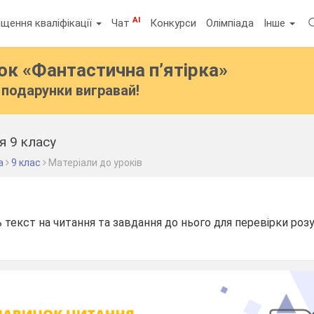
AI
щення кваліфікації
Чат
Конкурси
Олімпіада
Інше
бок
«Фантастична п’ятірка»
подарунки вигравай!
я 9 класу
а
9 клас
Матеріали до уроків
 текст на читання та завдання до нього для перевірки роз