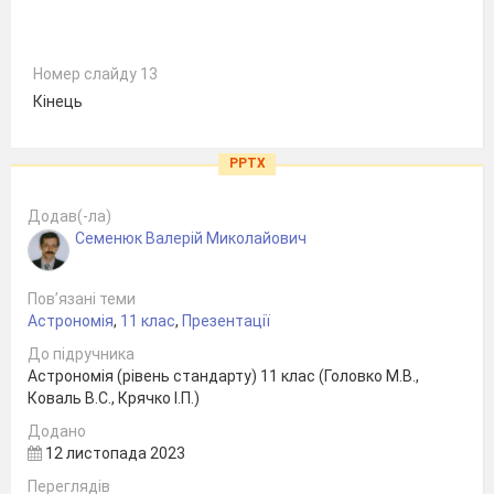
Номер слайду 13
Кінець
PPTX
Додав(-ла)
Семенюк Валерій Миколайович
Пов’язані теми
Астрономія
,
11 клас
,
Презентації
До підручника
Астрономія (рівень стандарту) 11 клас (Головко М.В.,
Коваль В.С., Крячко І.П.)
Додано
12 листопада 2023
Переглядів