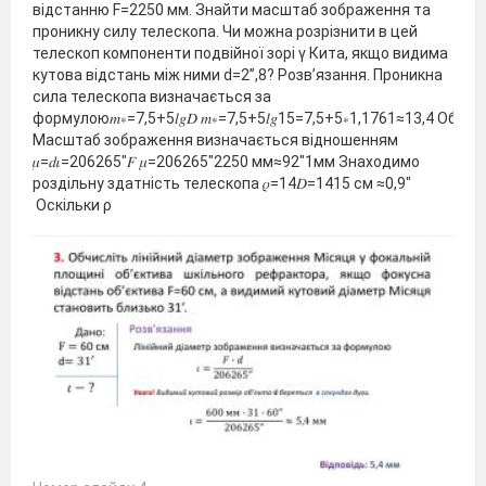
відстанню F=2250 мм. Знайти масштаб зображення та
проникну силу телескопа. Чи можна розрізнити в цей
телескоп компоненти подвійної зорі γ Кита, якщо видима
кутова відстань між ними d=2”,8? Розв’язання. Проникна
сила телескопа визначається за
формулою𝑚∗=7,5+5𝑙𝑔𝐷 𝑚∗=7,5+5𝑙𝑔15=7,5+5∗1,1761≈13,4 Обчи
Масштаб зображення визначається відношенням
𝜇=𝑑𝜄=206265"𝐹 𝜇=206265"2250 мм≈92"1мм Знаходимо
роздільну здатність телескопа 𝜌=14𝐷=1415 см ≈0,9"
Оскільки ρ