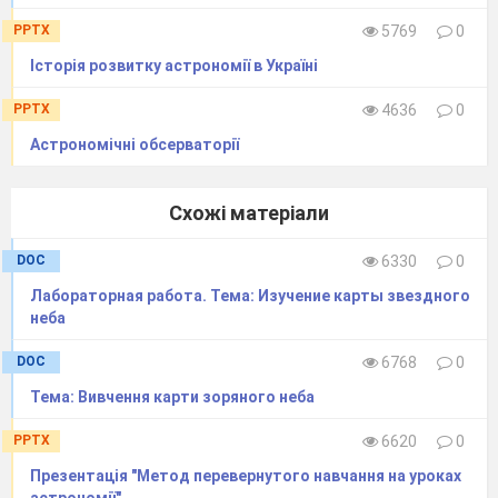
PPTX
5769
0
Історія розвитку астрономії в Україні
PPTX
4636
0
Астрономічні обсерваторії
Схожі матеріали
DOC
6330
0
Лабораторная работа. Тема: Изучение карты звездного
неба
DOC
6768
0
Тема: Вивчення карти зоряного неба
PPTX
6620
0
Презентація "Метод перевернутого навчання на уроках
астрономії"