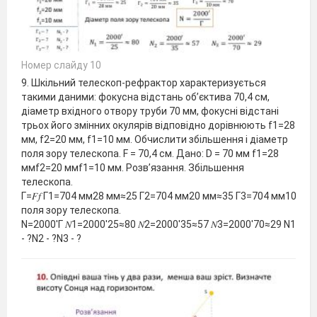
Номер слайду 10
9. Шкільний телескоп-рефрактор характеризується
такими даними: фокусна відстань об’єктива 70,4 см,
діаметр вхідного отвору труби 70 мм, фокусні відстані
трьох його змінних окулярів відповідно дорівнюють f1=28
мм, f2=20 мм, f1=10 мм. Обчислити збільшення і діаметр
поля зору телескопа. F = 70,4 см. Дано: D = 70 мм f1=28
ммf2=20 ммf1=10 мм. Розв’язання. Збільшення
телескопа.
Г=𝐹𝑓 Г1=704 мм28 мм≈25 Г2=704 мм20 мм≈35 Г3=704 мм10 мм≈7
поля зору телескопа.
N=2000′Г 𝑁1=2000′25≈80 𝑁2=2000′35≈57 𝑁3=2000′70≈29 N1
- ?N2 - ?N3 - ?