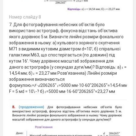
Номер слайду 8
7. Для фотографування небесних об’єктів було
використано астрограф, фокусна відстань об’єктива
якого дорівнює 5 м. Визначте лінійні розміри фокального
зображення в ньому: а) кульового зоряного скупчення
М71 з видимим кутовим діаметром d=10’; б) спіральної
галактики М63, що спостерігається (по довжині) під
кутом 16’. Чому дорівнює масштаб зображення для
даного астрографа (у секундах дуги/мм)? Відповідь: а) 𝜄 =
14,54 мм; б) 𝜄 = 23,27 мм Розв’язанняа) Лінійні розміри
зображення визначаються
формулою𝜄=𝐹∙𝑑206265" 𝜄=5000 мм∙10∙60"206265"≈14,54 мм Да
F = 5 мd = 10’𝜄-? б) 𝜄=5000 мм∙16∙60"206265"≈23,27 мм