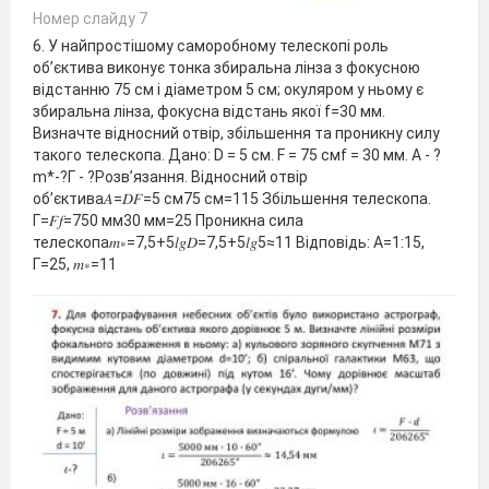
Номер слайду 7
6. У найпростішому саморобному телескопі роль
об’єктива виконує тонка збиральна лінза з фокусною
відстанню 75 см і діаметром 5 см; окуляром у ньому є
збиральна лінза, фокусна відстань якої f=30 мм.
Визначте відносний отвір, збільшення та проникну силу
такого телескопа. Дано: D = 5 см. F = 75 cмf = 30 мм. А - ?
m*-?Г - ?Розв’язання. Відносний отвір
об’єктива𝐴=𝐷𝐹=5 см75 см=115 Збільшення телескопа.
Г=𝐹𝑓=750 мм30 мм=25 Проникна сила
телескопа𝑚∗=7,5+5𝑙𝑔𝐷=7,5+5𝑙𝑔5≈11 Відповідь: A=1:15,
Г=25, 𝑚∗=11