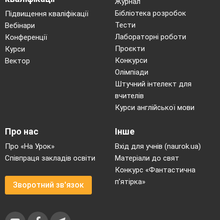
Журнал
Бібліотека розробок
Підвищення кваліфікації
Тести
Вебінари
Лабораторні роботи
Конференції
Проєкти
Курси
Конкурси
Вектор
Олімпіади
Штучний інтелект для
вчителів
Курси англійської мови
Про нас
Інше
Про «На Урок»
Вхід для учнів (naurok.ua)
Співпраця закладів освіти
Матеріали до свят
Конкурс «Фантастична
п’ятірка»
Зворотний зв'язок