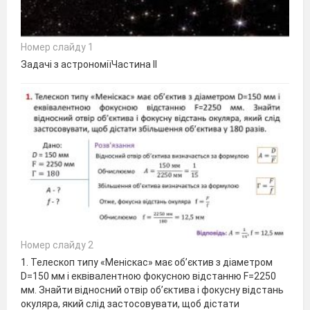
Номер слайду 1
Задачі з астрономіїЧастина ІI
Номер слайду 2
1. Телескоп типу «Меніскас» має об’єктив з діаметром
D=150 мм і еквівалентною фокусною відстанню F=2250
мм. Знайти відносний отвір об’єктива і фокусну відстань
окуляра, який слід застосовувати, щоб дістати