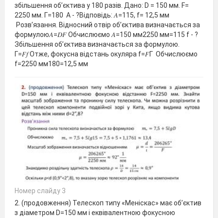
збільшення об’єктива у 180 разів. Дано: D = 150 мм. F=
2250 мм. Г=180 A - ?Відповідь: 𝐴=115, f= 12,5 мм
Розв’язання. Відносний отвір об’єктива визначається за
формулою𝐴=𝐷𝐹 Обчислюємо 𝐴=150 мм2250 мм=115 f - ?
Збільшення об’єктива визначається за формулою.
Г=𝐹𝑓 Отже, фокусна відстань окуляра f=𝐹Г Обчислюємо
f=2250 мм180=12,5 мм
Номер слайду 3
2. (продовження) Телескоп типу «Меніскас» має об’єктив
з діаметром D=150 мм і еквівалентною фокусною