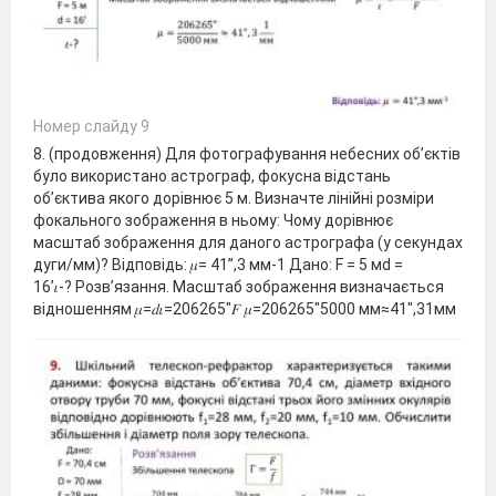
Номер слайду 9
8. (продовження) Для фотографування небесних об’єктів
було використано астрограф, фокусна відстань
об’єктива якого дорівнює 5 м. Визначте лінійні розміри
фокального зображення в ньому: Чому дорівнює
масштаб зображення для даного астрографа (у секундах
дуги/мм)? Відповідь: 𝜇= 41”,3 мм-1 Дано: F = 5 мd =
16’𝜄-? Розв’язання. Масштаб зображення визначається
відношенням 𝜇=𝑑𝜄=206265"𝐹 𝜇=206265"5000 мм≈41",31мм