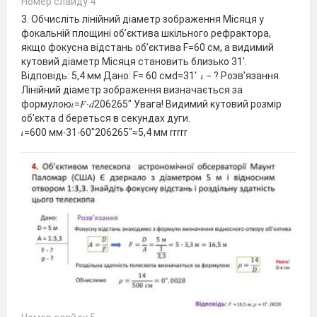
Номер слайду 4
3. Обчисліть лінійний діаметр зображення Місяця у
фокальній площині об’єктива шкільного рефрактора,
якщо фокусна відстань об’єктива F=60 см, а видимий
кутовий діаметр Місяця становить близько 31’.
Відповідь: 5,4 мм Дано: F= 60 смd=31′ 𝜄 − ? Розв’язання.
Лінійний діаметр зображення визначається за
формулою𝜄=𝐹∙𝑑206265" Увага! Видимий кутовий розмір
об’єкта d береться в секундах дуги.
𝜄=600 мм∙31∙60"206265"≈5,4 мм rrrrr