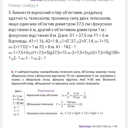
Номер слайду 6
5. Визначте відносний отвір об’єктивів, роздільну
здатність телескопів, проникну силу двох телескопів,
якщо один має об’єктив діаметром 37,5 см і фокусною
відстанню 6 м, другий з об’єктивом діаметром 1 м і
фокусною відстанню 8 м. Дано: D1 = 37,5 см. F1 = 6 м.
Відповідь: A1=1:16, A2=1:8, 𝜌1=0",37, 𝜌2=0",14, 𝑚∗1=15,
𝑚∗2=17 D2 = 1 м. F2 = 8 м. А1 - ?А2 - ?
𝑚∗1=7,5+5𝑙𝑔𝐷1=7,5+5lg37,5≈15 𝑚∗2=7,5+5𝑙𝑔𝐷2=7,5+5lg100≈1
? 𝜌2- ? 𝑚∗1− ? 𝑚∗2− ?