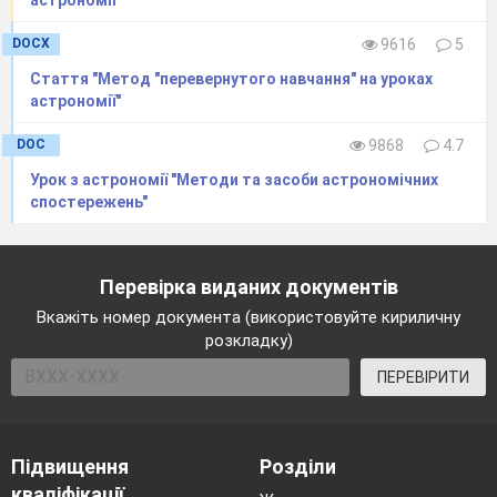
DOCX
9616
5
Стаття "Метод "перевернутого навчання" на уроках
астрономії"
DOC
9868
4.7
Урок з астрономії "Методи та засоби астрономічних
спостережень"
Перевірка виданих документів
Вкажіть номер документа (використовуйте кириличну
розкладку)
ПЕРЕВІРИТИ
Підвищення
Розділи
кваліфікації