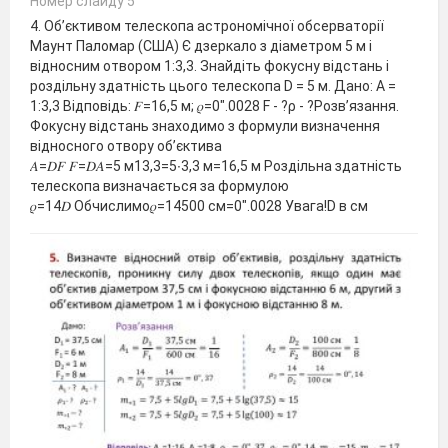
Номер слайду 5
4. Об’єктивом телескопа астрономічної обсерваторії
Маунт Паломар (США) Є дзеркало з діаметром 5 м і
відносним отвором 1:3,3. Знайдіть фокусну відстань і
роздільну здатність цього телескопа D = 5 м. Дано: А =
1:3,3 Відповідь: 𝐹=16,5 м; 𝜌=0".0028 F - ?ρ - ?Розв’язання.
Фокусну відстань знаходимо з формули визначення
відносного отвору об’єктива
𝐴=𝐷𝐹 𝐹=𝐷𝐴=5 м13,3=5∙3,3 м=16,5 м Роздільна здатність
телескопа визначається за формулою
𝜌=14𝐷 Обчислимо𝜌=14500 см=0".0028 Увага!D в см