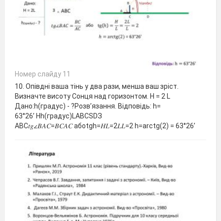
Номер слайду 11
10. Опівдні ваша тінь у два рази, менша ваш зріст.
Визначте висоту Сонця над горизонтом. H = 2 L
Дано:h(градус) - ?Розв’язання. Відповідь: h=
63°26’ Hh(градус)LABCSDЗ
ABC𝑡𝑔∠𝐵𝐴𝐶=𝐵𝐶𝐴𝐶 абоtgh=𝐻𝐿=2𝐿𝐿=2 h=arctg⁡(2) = 63°26’