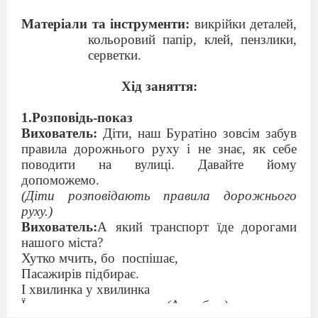
Матеріали та інструменти:
викрійки деталей,
кольоровий папір, клей, пензлики,
серветки.
Хід заняття:
1.Розповідь-показ
Вихователь:
Діти, наш Буратіно зовсім забув
правила дорожнього руху і не знає, як себе
поводити на вулиці. Давайте йому
допоможемо.
(Діти розповідають правила дорожнього
руху.)
Вихователь:
А який транспорт їде дорогами
нашого міста?
Хутко мчить, бо
поспішає,
Пасажирів підбирає.
І хвилинка у хвилинка
Їх доставить на зупинку.
(Автобус.)