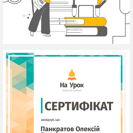
кімнаті».)
3. Перегляд і обговорення роботи
Їде весело автобус,
Справ багато в нього є:
До лікарні, цирку, школи
Пасажирів він везе.
У вікна поважний козлик
Товсту книжечку чита;
Їде він сьогодні в гості,
А ведмедики – у парк.
Веселились ведмежата
Та дивились у вікно,
А ось поросятко з татом
Нагулялися давно.
Свій маршрут автобус знає,
Рано – вранці вже не спить.
Він усім допомагає
Та бажає: „Хай щастить!”
О. Сміян