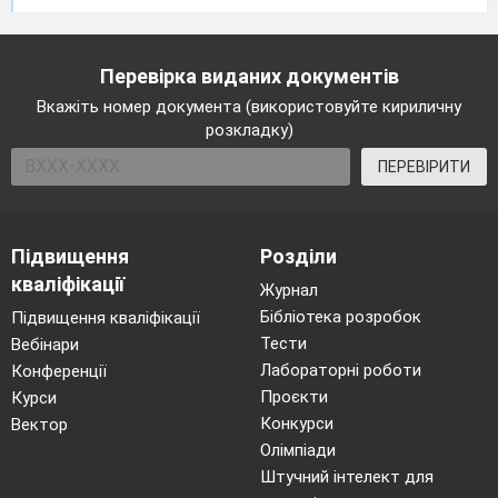
Перевірка виданих документів
Вкажіть номер документа (використовуйте кириличну
розкладку)
ПЕРЕВІРИТИ
Підвищення
Розділи
кваліфікації
Журнал
Бібліотека розробок
Підвищення кваліфікації
Тести
Вебінари
Лабораторні роботи
Конференції
Проєкти
Курси
Конкурси
Вектор
Олімпіади
Штучний інтелект для