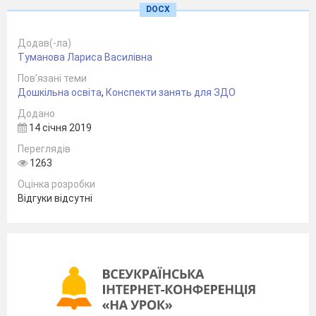
(Відповіді дітей.)
DOCX
Вихователь:
Ось подивіться, який транспорт я
вам покажу. Ви сьогодні зробите ось такого
Додав(-ла)
автобуса.
Туманова Лариса Василівна
Пов’язані теми
2. Виконання роботи
Дошкільна освіта
,
Конспекти занять для ЗДО
Діти виконують об’ємну іграшку «Автобус».
Додано
14 січня 2019
Переглядів
1263
Оцінка розробки
Відгуки відсутні
Фізкультхвилинка: