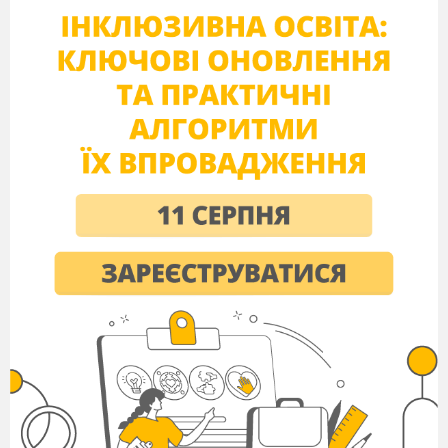
Каруселі Каруселі, каруселі,
В поїзд сіли ми веселі.
(Промовляють «чу-чу-чу».)
Каруселі, каруселі,
В автобус сіли ми веселі.
(«Д-р-
р-р» — імітують рухи водія.)
Каруселі,
каруселі,
В літак сіли ми веселі.
(«Д-д-
д-р-р-
р» —
заводять
двигуни,
руками
показуют
крила
літака,
«літають
по
груповій