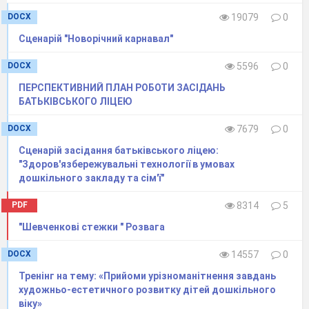
DOCX
19079
0
Сценарій "Новорічний карнавал"
DOCX
5596
0
ПЕРСПЕКТИВНИЙ ПЛАН РОБОТИ ЗАСІДАНЬ
БАТЬКІВСЬКОГО ЛІЦЕЮ
DOCX
7679
0
Сценарій засідання батьківського ліцею:
"Здоров'язбережувальні технології в умовах
дошкільного закладу та сім'ї"
PDF
8314
5
"Шевченкові стежки " Розвага
DOCX
14557
0
Тренінг на тему: «Прийоми урізноманітнення завдань
художньо-естетичного розвитку дітей дошкільного
віку»