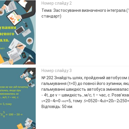
Номер слайду 2
Тема: Застосування визначеного інтеграла.(1
стандарт)
Номер слайду 3
№ 202 Знайдіть шлях, пройдений автобусом з
гальмування (t=0) до повної його зупинки, я
гальмуванні швидкість автобуса змінювалас
- 4t, де v – швидкість , м/с; t – час, с. Розв’яз
𝑣=20−4𝑡=0 ⇒𝑡=5, тому 𝑆=0520−4𝑡𝑑𝑡=20𝑡−2𝑡2
Відповідь: 50 км.