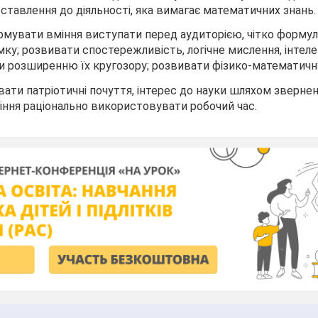
тавлення до діяльності, яка вимагає математичних знань.
мувати вміння виступати перед аудиторією, чітко формул
у; розвивати спостережливість, логічне мислення, інтеле
яти розширенню їх кругозору; розвивати фізико-математичну
ати патріотичні почуття, інтерес до науки шляхом зверне
іння раціонально використовувати робочий час.