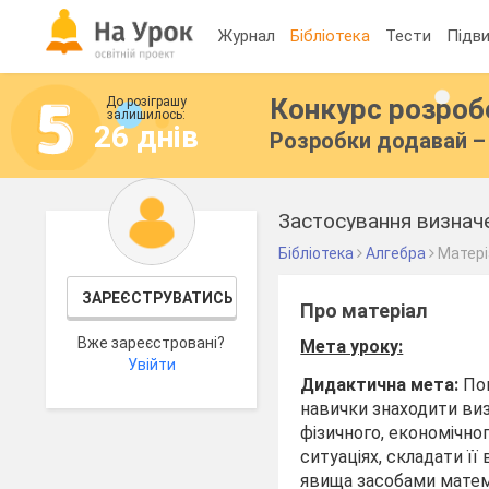
Журнал
Бібліотека
Тести
Підви
Конкурс розро
До розіграшу
залишилось:
26 днів
Розробки додавай – 
Застосування визначе
Бібліотека
Алгебра
Матері
ЗАРЕЄСТРУВАТИСЬ
Про матеріал
Вже зареєстровані?
Мета уроку:
Увійти
Дидактична мета:
Пог
навички знаходити визн
фізичного, економічно
ситуаціях, складати її
явища засобами матем