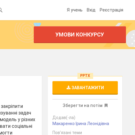
Я учень
Вхід
Реєстрація
УМОВИ КОНКУРСУ
PPTX
ЗАВАНТАЖИТИ
Зберегти на потім
 закріпити
язуванні задач
Додав(-ла)
модель у різних
Макаренко Ірина Леонідівна
вати соціальні
могти
Пов’язані теми