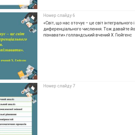
Номер слайду 6
«Світ, що нас оточує – це світ інтегрального і
диференціального числення. Тож давайте й
пізнавати».голландський вчений Х. Гюйгенс
Номер слайду 7