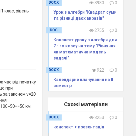
DOCX
8980
0
1 клас, рівень
Урок з алгебри "Квадрат суми
та різниці двох виразів"
DOC
2755
0
Конспект уроку з алгебри для
7 - го класу на тему "Рівняння
як математична модель
задачі"
DOCX
922
0
Календарне планування на ІІ
а час від початку
семестр
кщо при
ь за законом v=20
ання:
Схожі матеріали
50=100−50==50 км.
DOCX
3253
0
конспект + презентація