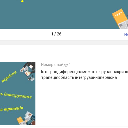
1
/
26
Н
Номер слайду 1
Інтегралдиференціалмежі інтегруваннякриво
трапеціяобласть інтегруванняпервісна