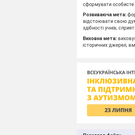
сформувати особисте с
Розвиваюча мета:
фор
відстоювати свою думк
здібності учнів; спри
Виховна мета:
виховув
історичних джерел, вм