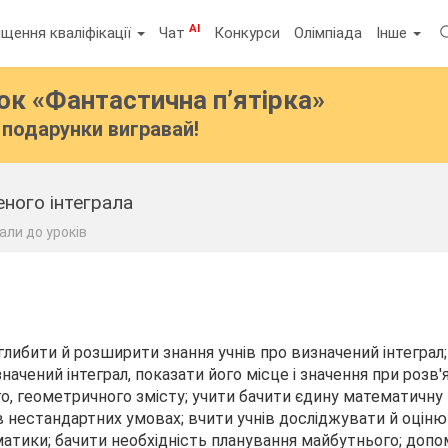
AI
щення кваліфікації
Чат
Конкурси
Олімпіада
Інше
бок
«Фантастична п’ятірка»
подарунки вигравай!
ного інтеграла
али до уроків
либити й розширити знання учнів про визначений інтеграл;
ачений інтеграл, показати його місце і значення при розв'
го, геометричного змісту; учити бачити єдину математичну 
 в нестандартних умовах; вчити учнів досліджувати й оціню
атики; бачити необхідність планування майбутнього; допо