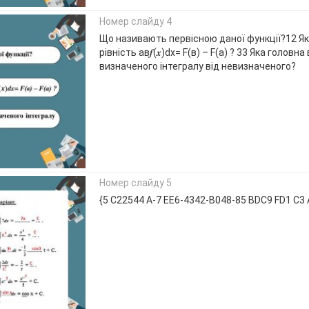
Номер слайду 4
Що називають первісною даної функції?12 Я
рівність ав𝒇(𝒙)dx= F(в) – F(а) ? 33 Яка головна
визначеного інтегралу від невизначеного?
Номер слайду 5
{5 C22544 A-7 EE6-4342-B048-85 BDC9 FD1 C3 