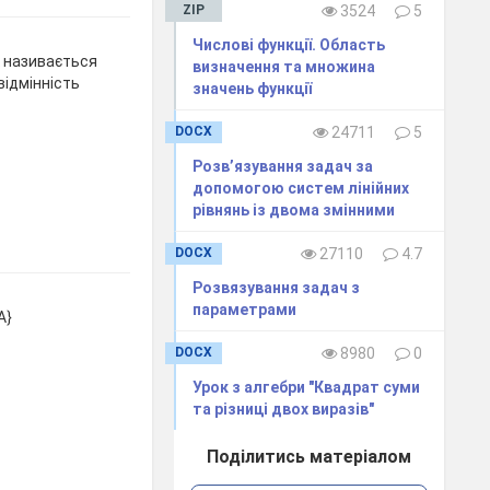
ZIP
3524
5
Числові функції. Область
к називається
визначення та множина
 відмінність
значень функції
DOCX
24711
5
Розв’язування задач за
допомогою систем лінійних
рівнянь із двома змінними
DOCX
27110
4.7
Розвязування задач з
параметрами
A}
DOCX
8980
0
Урок з алгебри "Квадрат суми
та різниці двох виразів"
Поділитись матеріалом