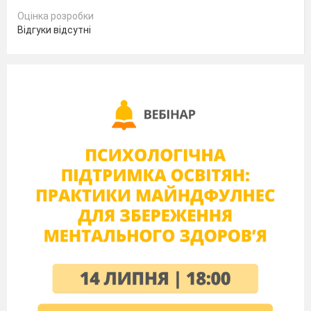
Оцінка розробки
Відгуки відсутні
КУТЯ
Кутя
-
варена
пшениця з медом і
маком є актом
жертви Богові, бо
пшениця з медом -
це сакральна