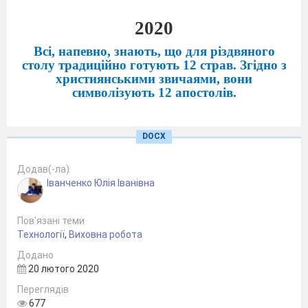
2020
Всі, напевно, знають, що для різдвяного
столу традиційно готують 12 страв. Згідно з
християнськими звичаями, вони
символізують 12 апостолів.
Звичайно, святкове меню дещо змінилось за
DOCX
останні кілька десятиріч, особливо в містах.
Та зазвичай головної умови намагаються
Додав(-ла)
дотримуватись – усе повинне бути пісним.
Іванченко Юлія Іванівна
Пропонуємо вам страви
української святої
Пов’язані теми
вечері
Технології
,
Виховна робота
Додано
20 лютого 2020
Переглядів
677