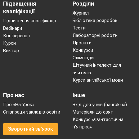
Підвищення
Розділи
ще й
своя
приправа.
кваліфікації
Журнал
Заклика всіх наш ліцей,
Бібліотека розробок
Підвищення кваліфікації
Страва завжди в моді:
Тести
Вебінари
Лабораторні роботи
Конференції
їжте смачний вінегрет
Проєкти
Курси
й будете здорові!
Конкурси
Вектор
Олімпіади
Штучний інтелект для
вчителів
Курси англійської мови
Про нас
Інше
Про «На Урок»
Вхід для учнів (naurok.ua)
Співпраця закладів освіти
Матеріали до свят
Конкурс «Фантастична
ВАРЕНИКИ
п’ятірка»
Зворотний зв'язок
Вареники
- символізують достаток. Місце людини