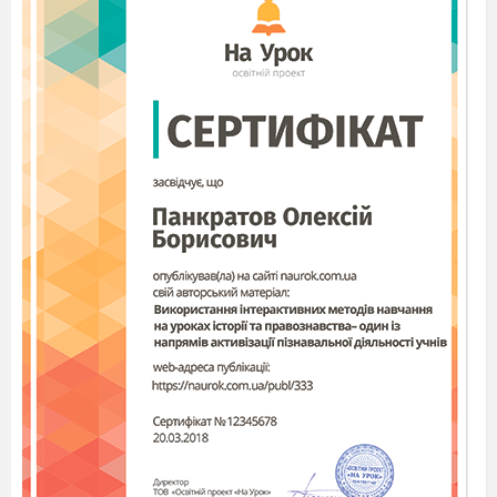
ГОЛУБЦІ
Голубці
- сама
назва цієї страви
вказує на її
символічність.
Голуб - символ
Божої любові,
символ Святого Духа, символ краси і сили, отриманої