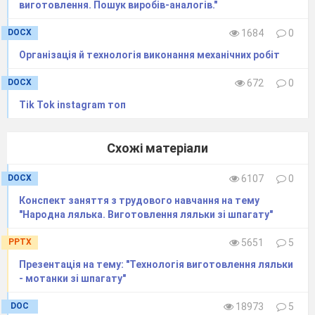
виготовлення. Пошук виробів-аналогів."
Додайте в сковорідку рис, сіль, перець та
томатну пасту. Тримайте на легкому вогні ще 7-10
DOCX
1684
0
хвилин. Готову начинку зніміть з плити і дайте
Організація й технологія виконання механічних робіт
охолонути;
Легка відбийте листя для голубців молоточком.
DOCX
672
0
Покладіть начинку в центр капустяного листка.
Заверніть капустяний лист конвертиком;
Tik Tok instagram топ
Складіть голубці в глибоку сковорідку або
каструлю, залийте водою з томатною пастою і тушкуйте
Схожі матеріали
під кришкою 10 хвилин.
DOCX
6107
0
ВІНЕГРЕТ
Конспект заняття з трудового навчання на тему
"Народна лялька. Виготовлення ляльки зі шпагату"
Вінегрет
-
символ
Божої весни, яка
PPTX
5651
5
завжди
Презентація на тему: "Технологія виготовлення ляльки
відроджується в
- мотанки зі шпагату"
людині після
DOC
18973
5
занепаду.