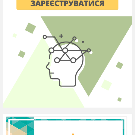
частина Святої вечері. Мак - символ мучеництва,
невинно пролитої крові. Мед - символ чистоти, Божого
слова.
Інгредієнти:
пшениця;
мак;
волоські горіхи;
мед;
родзинки;
вода або узвар.
Спосіб приготування:
Пшеницю відварюємо так, щоби вона була м’якою, але
не розвареною. Розминаємо мак, щоби з нього "пішло
молочко". Тим часом подрібнюємо волоські горіхи і
розпарюємо родзинки. Змішуємо все, додаємо кілька
ложок меду і ретельно перемішуємо. Заливаємо
отриману кутю невеликою кількістю теплої кип’яченої
води або узваром.