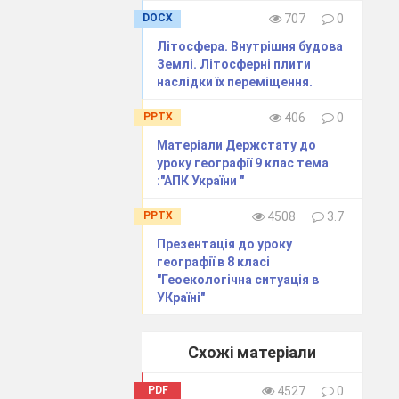
DOCX
707
0
Літосфера. Внутрішня будова
Землі. Літосферні плити
наслідки їх переміщення.
PPTX
406
0
дію природи та
Матеріали Держстату до
уроку географії 9 клас тема
:"АПК України "
PPTX
4508
3.7
Презентація до уроку
географії в 8 класі
"Геоекологічна ситуація в
УКраїні"
а;
Схожі матеріали
PDF
4527
0