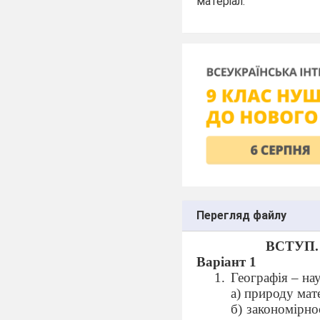
матеріал.
Перегляд файлу
ВСТУП.
Варіант 1
Географія – на
а) природу мате
б) закономірно