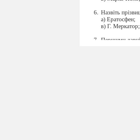
Назвіть прізви
а) Ератосфен;
в) Г. Меркатор;
Першими давні
а) фінікійців;
в) греків;
Норвежець Руа
а) досягнув Пі
б) досягнув Пі
в) відкрив мат
г) відкрив мате
Першим за істо
а) Дж. Кук;
в) О. Шмідт;
Яку географіч
Магеллан: