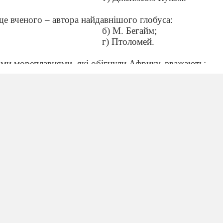
ще вченого – автора найдавнішого глобуса:
б) М. Бегайм;
г) Птоломей.
ми мореплавцями, які обігнули Африку, вважають:
б) візантійців;
г) португальців.
ль Амундсен:
внічного полюса;
вденного полюса;
ерик Антарктида;
рик Австралія.
рію мореплавання перетнув Південне полярне коло:
б) Ф. Дрейк;
г) С. Дежньов.
ну назву мають «острови прянощів», до яких прагну