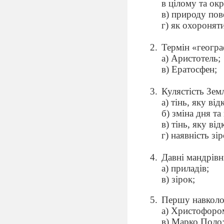
в цілому та окр
в) природу пов
г) як охороняти
Термін «геогра
а) Аристотель;
в) Ератосфен;
Кулястість Зем
а) тінь, яку ві
б) зміна дня та 
в) тінь, яку ві
г) наявність зі
Давні мандрівн
а) приладів;
в) зірок;
Першу навколос
а) Христофоро
в) Марко Поло