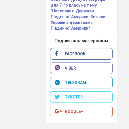
для 7-го класу на тему
"Населення. Держави
Південної Америки. Зв'язки
України з державами
Південної Америки"
Поділитись матеріалом
FACEBOOK
VIBER
TELEGRAM
TWITTER
GOOGLE+
а М. П. Лаза-