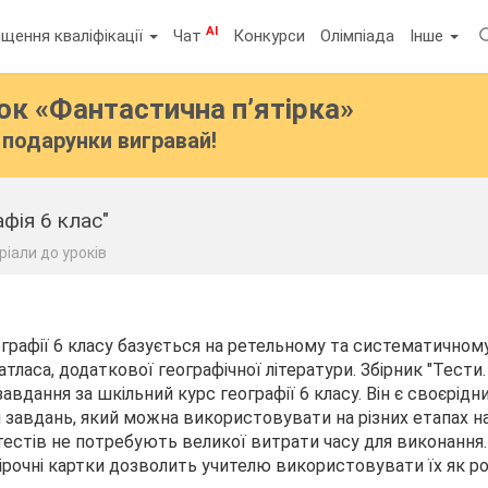
AI
щення кваліфікації
Чат
Конкурси
Олімпіада
Інше
бок
«Фантастична п’ятірка»
подарунки вигравай!
афія 6 клас"
іали до уроків
графії 6 класу базується на ретельному та систематично
 атласа, додаткової географічної літератури. Збірник "Тести.
завдання за шкільний курс географії 6 класу. Він є своєрідн
завдань, який можна використовувати на різних етапах н
естів не потребують великої витрати часу для виконання.
вірочні картки дозволить учителю використовувати їх як 