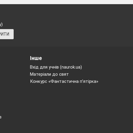
у)
;
РИТИ
Інше
ії, був:
Вхід для учнів (naurok.ua)
Матеріали до свят
Конкурс «Фантастична п’ятірка»
в