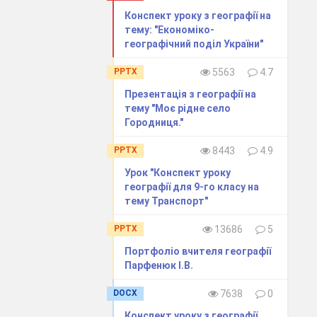
Конспект уроку з географії на
тему: "Економіко-
географічний​ ​поділ​ ​України"
PPTX
5563
4.7
Презентація з географії на
тему "Моє рідне село
Городниця."
PPTX
8443
4.9
Урок "Конспект уроку
географії для 9-го класу на
тему Транспорт"
PPTX
13686
5
Портфоліо вчителя географії
Парфенюк І.В.
DOCX
7638
0
?
Конспект уроку з географії