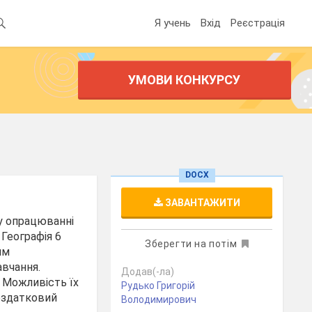
Я учень
Вхід
Реєстрація
УМОВИ КОНКУРСУ
DOCX
ЗАВАНТАЖИТИ
му опрацюванні
 Географія 6
Зберегти на потім
им
авчання.
Додав(-ла)
 Можливість їх
Рудько Григорій
роздатковий
Володимирович