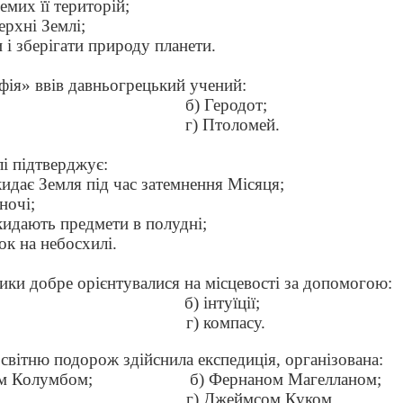
емих її територій;
ерхні Землі;
 і зберігати природу планети.
фія» ввів давньогрецький учений:
б) Геродот;
г) Птоломей.
лі підтверджує:
дкидає Земля під час затемнення Місяця;
ночі;
дкидають предмети в полудні;
рок на небосхилі.
ики добре орієнтувалися на місцевості за допомогою:
б) інтуїції;
г) компасу.
вітню подорож здійснила експедиція, організована:
м Колумбом;
б) Фернаном Магелланом;
;
г) Джеймсом Куком.