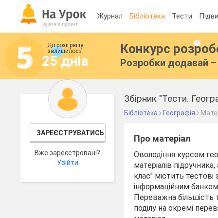
Журнал
Бібліотека
Тести
Підви
Конкурс розро
До розіграшу
залишилось:
25 днів
Розробки додавай – 
Збірник "Тести. Геогр
Бібліотека
Географія
Матер
ЗАРЕЄСТРУВАТИСЬ
Про матеріал
Вже зареєстровані?
Оволодіння курсом гео
Увійти
матеріалів підручника,
клас" містить тестові 
інформаційним банком 
Переважна більшість т
поділу на окремі пере