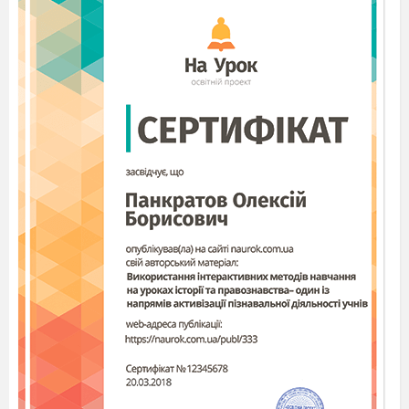
Характеристика
навчальної
діяльності
1
Організовує робоче
місце за визначеною
умовою,
дотримується
безпечних прийомів
праці
2
Виготовляє
поетапно виріб за
визначеною
послідовністю
операцій/дій
3
Виконує трудові дії
щодо
самообслуговування,
у тому числі
ремонтує іграшки,
книжки, доглядає за
рослинами
П.І. учня/учениці