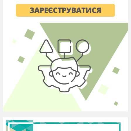
безпечних прийомів
праці
2
Виготовляє
поетапно виріб за
визначеною
послідовністю
операцій/дій
3
Виконує трудові дії
щодо
самообслуговування,
у тому числі
ремонтує іграшки,
книжки, доглядає за
рослинами
П.І. учня/учениці
_________________________________________
Технологічна освітня галузь
№
Дата