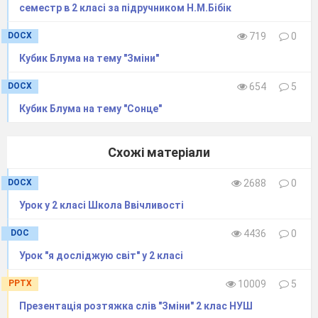
лінійного
семестр в 2 класі за підручником Н.М.Бібік
алгоритму
4
Знаходить
DOCX
719
0
інформацію у веб-
джерелах за
Кубик Блума на тему "Зміни"
поданою умовою,
дотримується
DOCX
654
5
безпечної
Кубик Блума на тему "Сонце"
поведінки під час
онлайн-взаємодії
Схожі матеріали
DOCX
2688
0
Урок у 2 класі Школа Ввічливості
DOC
4436
0
Урок "я досліджую світ" у 2 класі
PPTX
10009
5
Презентація розтяжка слів "Зміни" 2 клас НУШ