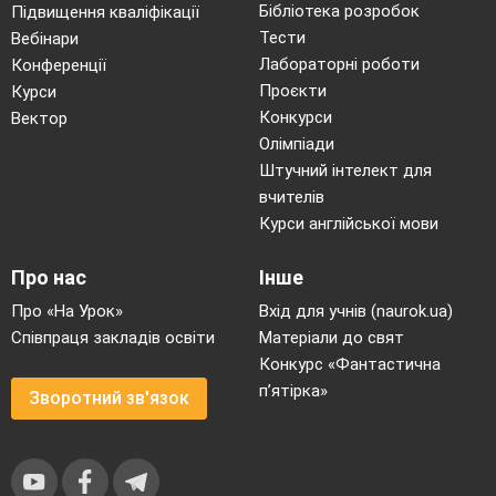
діяльності
Бібліотека розробок
Підвищення кваліфікації
1
Називає та добирає
Тести
Вебінари
цифровий пристрій
Лабораторні роботи
Конференції
відповідно до мети
Проєкти
Курси
завдання
2
Створює
Конкурси
Вектор
зображення за
Олімпіади
допомогою
Штучний інтелект для
інструментів
вчителів
графічного
редактора
Курси англійської мови
3
Реалізує дії
виконавця
Про нас
Інше
відповідно до
лінійного
Про «На Урок»
Вхід для учнів (naurok.ua)
алгоритму
Співпраця закладів освіти
Матеріали до свят
4
Знаходить
Конкурс «Фантастична
інформацію у веб-
п’ятірка»
джерелах за
Зворотний зв'язок
поданою умовою,
дотримується
безпечної
поведінки під час