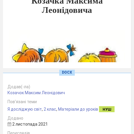
Козачка Максима
Леонідовича
DOCX
Додав(-ла)
Козачок Максим Леонідович
Пов’язані теми
Я досліджую світ
,
2 клас
,
Матеріали до уроків
НУШ
Додано
2 листопада 2021
Переглядів