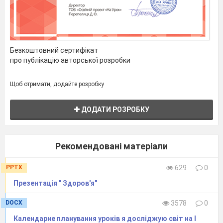
_________________________________________
Інформатична
освітня галузь
№
Дата
Безкоштовний сертифікат
про публікацію авторської розробки
06.09.
13.09.
20.09.
27.09.
04.10.
Характеристика
навчальної
Щоб отримати, додайте розробку
діяльності
1
Називає та добирає
цифровий пристрій
ДОДАТИ РОЗРОБКУ
відповідно до мети
завдання
2
Створює
Рекомендовані матеріали
зображення за
допомогою
інструментів
PPTX
629
0
графічного
Презентація " Здоров'я"
редактора
3
Реалізує дії
DOCX
3578
0
виконавця
відповідно до
Календарне планування уроків я досліджую світ на І