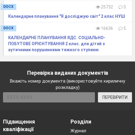
DOCX
25732
5
Календарне планування "Я досліджую світ" 2 клас НУШ
DOCX
16636
5
КАЛЕНДАРНЕ ПЛАНУВАННЯ ЯДС. СОЦІАЛЬНО-
ПОБУТОВЕ ОРІЄНТУВАННЯ 2 клас. для дітей з
аутичними порушеннями тяжкого ступеню
Перевірка виданих документів
П.І. учня/учениці
Вкажіть номер документа (використовуйте кириличну
_________________________________________
розкладку)
Інформатична
освітня галузь
ПЕРЕВІРИТИ
№
Дата
Підвищення
Розділи
Характеристика
кваліфікації
Журнал
навчальної