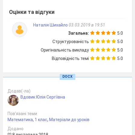
Оцінки та відгуки
10. На тарілці лежало 5 бананів, бабуся поклала
Наталія Шихайло
03.03.2019 в 19:51
ще 4. Скільки бананів стало на тарілці?
Загальна:
5.0
Структурованість
5.0
11. На клумбі росло 5 троянд, розпустилось
Оригінальність викладу
5.0
Відповідність темі
5.0
вранці ще 3 троянди. Скільки квітів стало на
клумбі?
DOCX
Додав(-ла)
12. На озері плавало 7 качок, до них підпливло
Вдовик Юлія Сергіївна
3 качки. Скільки качок стало на озері?
Пов’язані теми
Математика
,
1 клас
,
Матеріали до уроків
13. В крамниці було 10 кульок. Продали 7
Додано
кульок.
8 листопада 2018