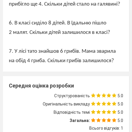
прибігло ще 4. Скільки дітей стало на галявині?
6. В класі сиділо 8 дітей. В їдальню пішло
2 малят. Скільки дітей залишилося в класі?
7. У лісі тато знайшов 6 грибів. Мама зварила
на обід 4 гриба. Скільки грибів залишилося?
8. У саду зірвала Оленка 10 груш. Своїй сестрі
вона віддала 3 груші. Скільки груш залишилося
Середня оцінка розробки
у Оленки ?
Структурованість
5.0
Оригінальність викладу
5.0
Відповідність темі
5.0
9. В кастрюлі було 8 л води. Мама долила 2л.
Загальна:
5.0
Скільки літрів води стало в кастрюлі?
Всього відгуків: 1