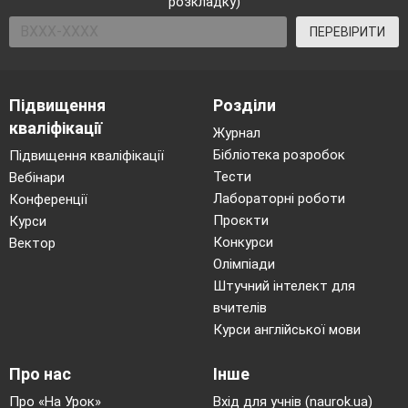
розкладку)
ПЕРЕВІРИТИ
Підвищення
Розділи
кваліфікації
Журнал
Бібліотека розробок
Підвищення кваліфікації
Тести
Вебінари
Лабораторні роботи
Конференції
Проєкти
Курси
Конкурси
Вектор
Олімпіади
Штучний інтелект для
вчителів
Курси англійської мови
Про нас
Інше
Про «На Урок»
Вхід для учнів (naurok.ua)