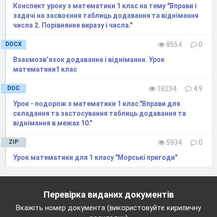
Конспект уроку з математики 1 клас на тему "Вправи і
задачі на засвоєння таблиць додавання та віднімання
числа 2. Порівняння виразу і числа."
DOCX
8554
0
Взаємозвʼязок додавання і віднімання. Урок
математики1 клас
DOC
18234
4.9
Урок - подорож з математики 1 клас."Вправи для
складання та застосування таблиць додавання та
віднімання в межах 10."
ZIP
5934
0
Урок математики для 1 класу "Морські пригоди"
Перевірка виданих документів
Вкажіть номер документа (використовуйте кириличну