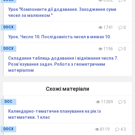
Урок "Компоненти дії додавання. Заходження суми
чисел за малюнком "
DOCX
1741
0
Урок. Число 10. Послідовність чисел в межах 10.
DOCX
1196
0
Складання таблиць додавання і віднімання числа 7.
Розв’язування задач. Робота з геометричним
матеріалом
Схожі матеріали
DOC
11389
5
Календарно-тематичне планування на рік із
математики. 1 клас
DOCX
8119
4.3