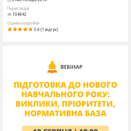
Переглядів
Скільки кульок залишилося в крамниці?
104842
Оцінка розробки
5.0 (1 відгук)
14. Бабуся купила 6 тістечок. Онуки з
’
їли
4 тістечка. Скільки тістечок залишилося?
15. У дворі стояло 5 машин, під
’
їхало ще 3.
Скільки стало машин?