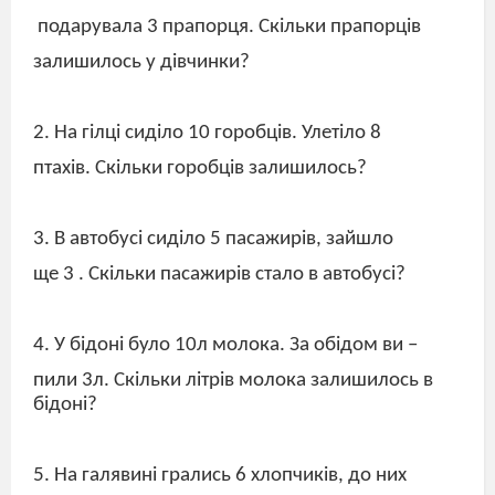
подарувала 3 прапорця. Скільки прапорців
залишилось у дівчинки?
2. На гілці сиділо 10 горобців. Улетіло 8
птахів. Скільки горобців залишилось?
3. В автобусі сиділо 5 пасажирів, зайшло
ще 3 . Скільки пасажирів стало в автобусі?
4. У бідоні було 10л молока. За обідом ви –
пили 3л. Скільки літрів молока залишилось в
бідоні?
5. На галявині грались 6 хлопчиків, до них