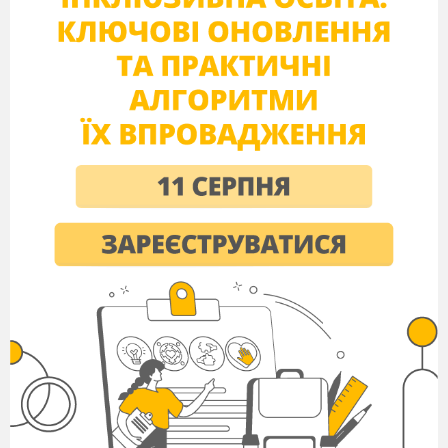
освітнього процесу в НВК (дошкільний
підрозділ)
Діаграма 1