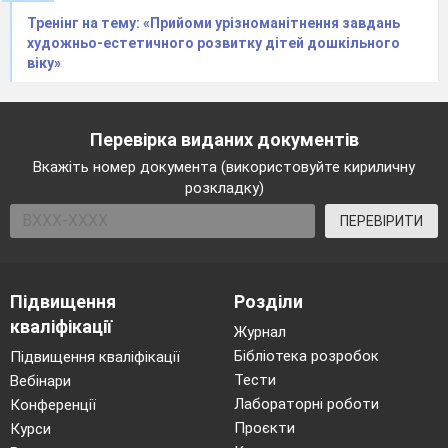
низького рівня на думку педагогів є:
Тренінг на тему: «Прийоми урізноманітнення завдань
брак часу;
художньо-естетичного розвитку дітей дошкільного
віку»
недостатня матеріальна база;
інші причини.
За результатами щодо реалізації Програми
Перевірка виданих документів
інформатизації Комунального закладу
Вкажіть номер документа (використовуйте кириличну
«Харківський санаторний навчально-виховний
розкладку)
комплекс№1» Харківської обласної ради,
ПЕРЕВІРИТИ
можна сказати, що рівень компетентності
педагогів дошкільного підрозділу щодо
використання сучасних ІК технологій
Підвищення
Розділи
підвищився:
кваліфікації
Журнал
11 педагогів дошкільного підрозділу
Бібліотека розробок
Підвищення кваліфікації
мають власний веб-сайт;
Тести
Вебінари
під час занять у роботі з дітьми, деякі
Лабораторні роботи
Конференції
педагоги періодично використовується
Проєкти
Курси
комп*ютерну техніку.