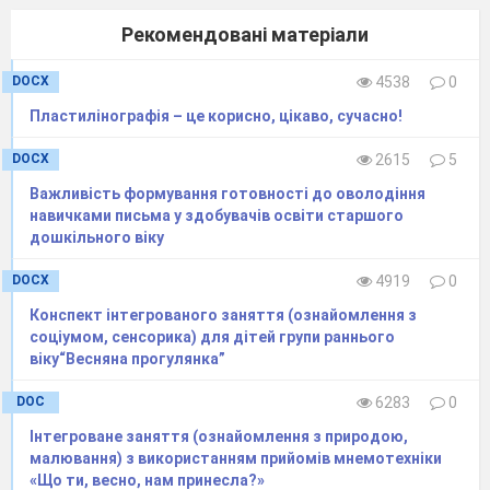
Рівень готовності педагогів
до
Рекомендовані матеріали
інновацій
(вересень 2018/2019 н.р)
DOCX
4538
0
Діаграма 2
Пластилінографія – це корисно, цікаво, сучасно!
DOCX
2615
5
Важливість формування готовності до оволодіння
навичками письма у здобувачів освіти старшого
дошкільного віку
DOCX
4919
0
Конспект інтегрованого заняття (ознайомлення з
соціумом, сенсорика) для дітей групи раннього
віку“Весняна прогулянка”
DOC
6283
0
Інтегроване заняття (ознайомлення з природою,
малювання) з використанням прийомів мнемотехніки
Згідно до наказу по закладу в
«Що ти, весно, нам принесла?»