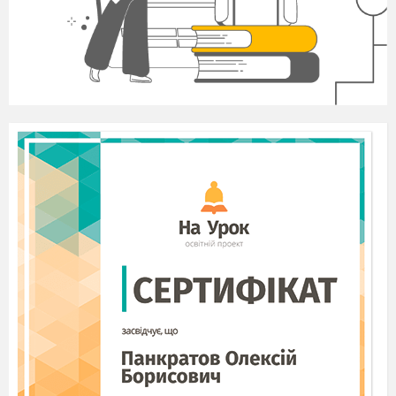
Висновок: За результатами даних
показників
Діаграма 1,
ми бачимо, що деякі
питання потребують удосконалення в системі
роботи закладу, а саме:
підвищення рівня реалізації
компетентнісного підходу;
покращення рівня методичної роботи.
Тому рекомендовано:
Педагогам дошкільного підрозділу НВК:
дотримуватися вимог нормативно-
правової бази, яка регламентує освітню
діяльність закладу, чітко усвідомлювати