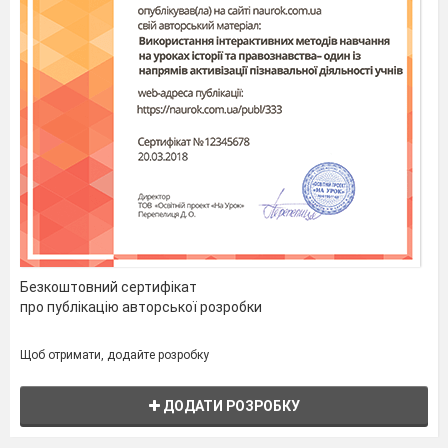
головні засади БКДО (нова редакція), з метою
покращення рівня реалізації компетентнісного
підходу в роботі закладу.
Постійно
Вихователю-методисту Шепелєвій Н.В., з
метою покращення результативності
методичної роботи:
організувати активну участь всіх
педагогів у фахових конкурсах, фестивалях на
обласному рівні;
Протягом 2018/2019 н.р.
Безкоштовний сертифікат
про публікацію авторської розробки
залучати педагогів до впровадження
інноваційних технологій в освітній процес
Щоб отримати, додайте розробку
закладу. Використовувати у своїй діяльності
ЕПД.
ДОДАТИ РОЗРОБКУ
Протягом 2018/2019 н.р.