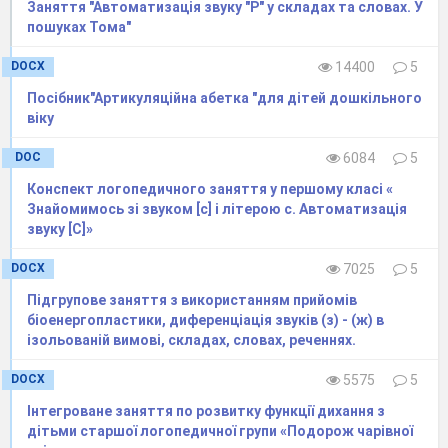
* Спеціальна загальноосвітня школа індивідуального
Заняття "Автоматизація звуку "Р" у складах та словах. У
навчання «Надія»,
пошуках Тома"
* Громадська асоціація підтримки осіб з аутизмом
DOCX
14400
5
«СОНЯЧНЕ КОЛО»,
* Благодійна організація «ШКОЛА_СХОДИНКИ»,
Посібник"Артикуляційна абетка "для дітей дошкільного
віку
* Громадська організація «Школа життя»,
* Центр соціально-психологічної реабілітації для дітей і
DOC
6084
5
молоді з функціональними обмеженнями «Подолання»,
Конспект логопедичного заняття у першому класі «
*Реабілітаційний центр «Родина» для дітей та молоді, які
Знайомимось зі звуком [c] і літерою с. Автоматизація
мають функціональні обмеження.
звуку [C]»
м. Львів
DOCX
7025
5
* Благодійний фонд «Відкрите Серце».
Підгрупове заняття з використанням прийомів
* благодійний фонд «Контакт».
біоенергопластики, диференціація звуків (з) - (ж) в
ізольованій вимові, складах, словах, реченнях.
DOCX
5575
5
Інтегроване заняття по розвитку функції дихання з
дітьми старшої логопедичної групи «Подорож чарівної