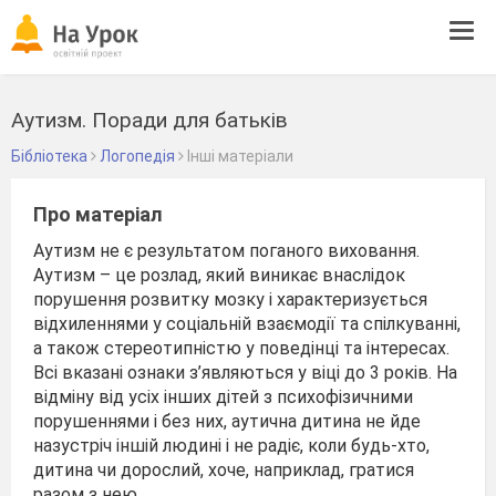
Tog
navi
Аутизм. Поради для батьків
Бібліотека
Логопедія
Інші матеріали
Про матеріал
Аутизм не є результатом поганого виховання.
Аутизм – це розлад, який виникає внаслідок
порушення розвитку мозку і характеризується
відхиленнями у соціальній взаємодії та спілкуванні,
а також стереотипністю у поведінці та інтересах.
Всі вказані ознаки з’являються у віці до 3 років. На
відміну від усіх інших дітей з психофізичними
порушеннями і без них, аутична дитина не йде
назустріч іншій людині і не радіє, коли будь-хто,
дитина чи дорослий, хоче, наприклад, гратися
разом з нею.