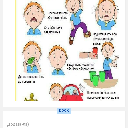
DOCX
Додав(-ла)