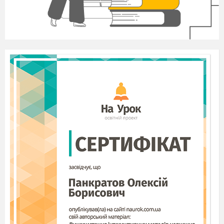
своє тіло.
6. Для навчання дитини з РАС використовуйте
альтернативну комунікацію та візуальні підказки. За
допомогою візуалізації дитина набагато краще сприймає
інформацію.
7. У жодному разі не потрібно ізолювати дитину від
спілкування.
Навпаки потрібно заохочувати до взаємодії з однолітками. На
сьогодні у багатьох садочках та школах діють інклюзивні
програми, за якими навчаються діти з особливими освітніми
потребами.
Поради дорослим з близького та далекого оточення
дитини
1. Застосовуйте планомірну співпрацю дитини з дорослим
для того, щоб у неї перед очима завжди був еталонний варіант,
з яким вона хоча б зрідка
намагалася порівняти свій виріб та
інші результати своєї діяльності, а також споглядати дії, рухи
дорослого, чути його роздуми. Партнерство з дитиною в
різних спільних з нею справах допомагатиме заспокоїти і дати
їй відчуття захищеності.
2. Дотримуйтеся з переважною більшістю аутичних дітей
постійного їх страхування: будьте готові їх спіймати,
підхопити, підкласти руку на небезпечне місце тощо, будьте
готові запобігти виникненню ситуації, що провокує фізичну