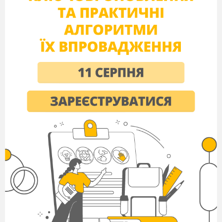
1. Не можна заперечувати наявність проблеми. Спочатку
буде шок, заперечення та відчуття безвиході. Дуже корисно в
такому разі вести щоденник. І коли стає особливо важко,
дивитися, що було раніше і що відбувається зараз, і радіти
будь-якому прогресу. А він буде, будьте певні.
2. Радимо зареєструватися на форумі чи в групі, де
спілкуються батьки дітей з розладами спектра аутизму.Там ви
знайдете безліч корисної інформації, відповіді на запитання та,
найголовніше, – підтримку.
3. Обов’язково потрібно поговорити з близькими та
родичами та розповісти про діагноз. Не варто замовчувати та
приховувати. Адже для досягнення успіху вам усім потрібно
стати однією командою та розробити тактику поведінки.
4. Чи варто говорити з дитиною про її діагноз? Ми
вважаємо, що це потрібно зробити обов’язково. Аутизм
діагностують у ранньому віці, а діти починають запитувати
“Що зі мною не так?” дещо пізніше. Розповідаючи про аутизм,
обов’язково зробіть акцент, що це не недолік, а особливість. Як
поганий зір, наприклад.
5. Без допомоги спеціалістів не обійтись. Корекційні
педагоги, логопеди-дефектологи, психологи – ці спеціалісти
допоможуть досягнути хороших результатів. Також важливо
займатися спортом, адже часто діти з РАС погано відчувають