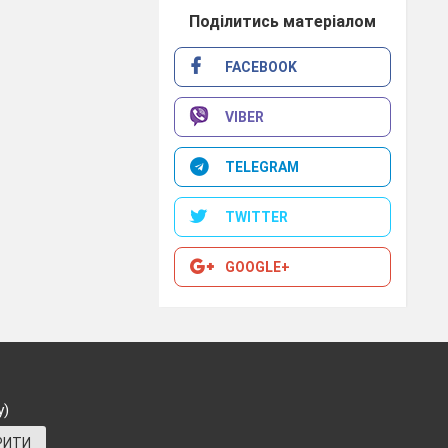
Поділитись матеріалом
FACEBOOK
VIBER
TELEGRAM
TWITTER
GOOGLE+
у)
РИТИ