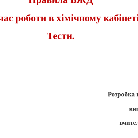
 час роботи в хімічному кабінеті
Тести.
Розробка 
ви
вчите
Бабак Олени