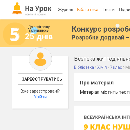
Журнал
Бібліотека
Тести
Підви
Конкурс розро
До розіграшу
залишилось:
25 днів
Розробки додавай – 
Безпека життєдіяльно
Бібліотека
Хімія
7 клас
Ма
ЗАРЕЄСТРУВАТИСЬ
Про матеріал
Вже зареєстровані?
Матеріал містить тести
Увійти