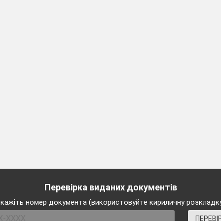
іальну склянку;
о для сміття.
ідину, я тримаю посудину
долоні;
 склянки;
 це уваги.
я розчинів у пробірці я користуюсь
ачем;
щипцями;
.
Перевірка виданих документів
ку з речовиною:
кажіть номер документа (використовуйте кириличну розкладк
ПЕРЕВІ