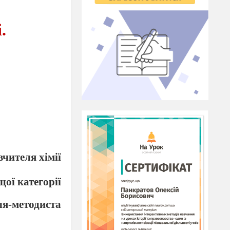
.
вчителя хімії
щої категорії
ля-методиста
 Михайлівни