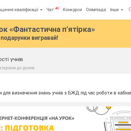
AI
щення кваліфікації
Чат
Конкурси
Олімпіада
Інше
бок
«Фантастична п’ятірка»
подарунки вигравай!
сті учнів
теріали до уроків
 для визначення знань учнів з БЖД під час роботи в кабінеті