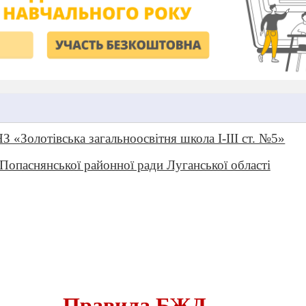
З «Золотівська загальноосвітня школа І-ІІІ ст. №5»
Попаснянської районної ради Луганської області
Правила БЖД