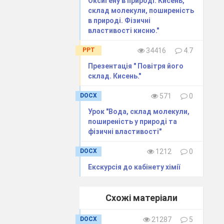
Оксигену в природі. Кисень,
склад молекули, поширеність
в природі. Фізичні
властивості кисню."
PPT
34416
4.7
Презентація " Повітря його
склад. Кисень."
DOCX
571
0
Урок "Вода, склад молекули,
поширеність у природі та
фізичні властивості"
DOCX
1212
0
Екскурсія до кабінету хімії
Схожі матеріали
DOCX
21287
5