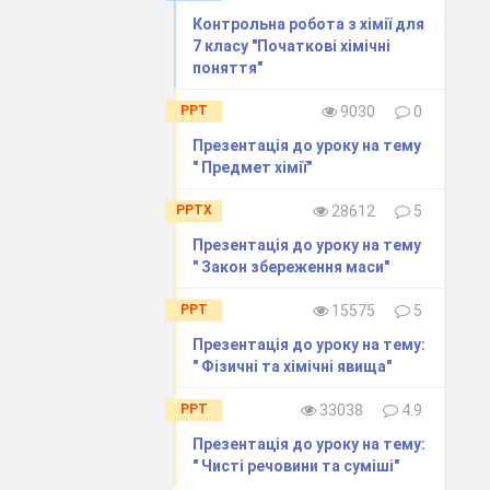
Контрольна робота з хімії для
7 класу "Початкові хімічні
поняття"
PPT
9030
0
Презентація до уроку на тему
" Предмет хімії"
PPTX
28612
5
Презентація до уроку на тему
" Закон збереження маси"
PPT
15575
5
Презентація до уроку на тему:
" Фізичні та хімічні явища"
PPT
33038
4.9
Презентація до уроку на тему:
" Чисті речовини та суміші"