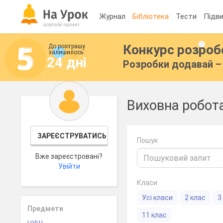
Журнал
Бібліотека
Тести
Підви
Конкурс розро
До розіграшу
залишилось:
24 дні
Розробки додавай – 
Виховна робота
ЗАРЕЄСТРУВАТИСЬ
Пошук
Вже зареєстровані?
Увійти
Класи
Усі класи
2 клас
3
Предмети
11 клас