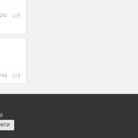
292
0
168
0
у)
РИТИ