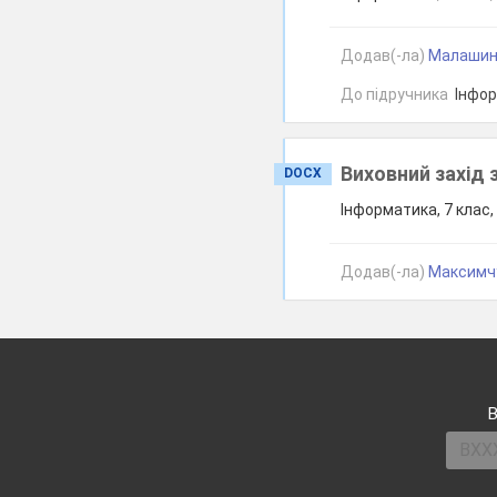
Додав(-ла)
Малашина 
До підручника
Інформ
Виховний захід 
DOCX
Інформатика, 7 клас
Додав(-ла)
Максимчу
В