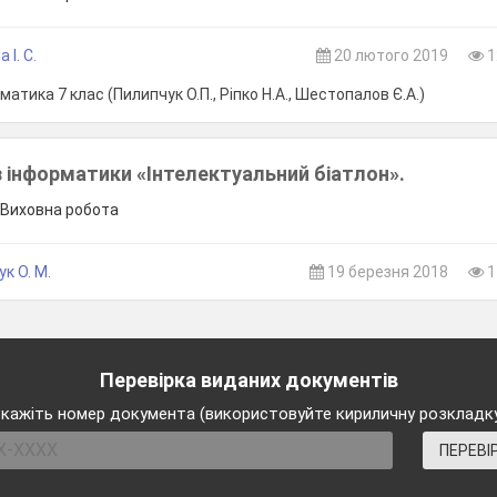
І. С.
20 лютого 2019
1
атика 7 клас (Пилипчук О.П., Ріпко Н.А., Шестопалов Є.А.)
з інформатики «Інтелектуальний біатлон».
, Виховна робота
к О. М.
19 березня 2018
1
Перевірка виданих документів
кажіть номер документа (використовуйте кириличну розкладк
ПЕРЕВІ