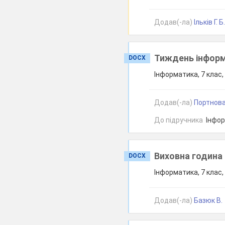
Додав(-ла)
Ільків Г. Б
Тиждень інформ
DOCX
Інформатика, 7 клас
Додав(-ла)
Портнова
До підручника
Інформ
Виховна година 
DOCX
Інформатика, 7 клас
Додав(-ла)
Базюк В.