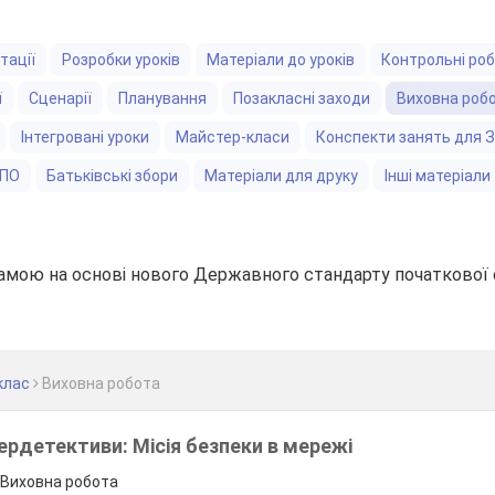
тації
Розробки уроків
Матеріали до уроків
Контрольні ро
ї
Сценарії
Планування
Позакласні заходи
Виховна роб
Інтегровані уроки
Майстер-класи
Конспекти занять для 
ЗПО
Батьківські збори
Матеріали для друку
Інші матеріали
амою на основі нового Державного стандарту початкової 
клас
Виховна робота
ердетективи: Місія безпеки в мережі
, Виховна робота