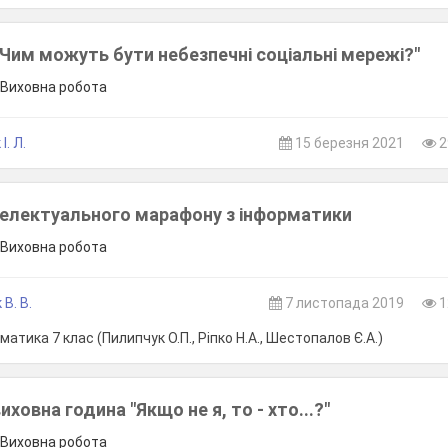
"Чим можуть бути небезпечні соціальні мережі?"
, Виховна робота
І. Л.
15 березня 2021
2
телектуального марафону з інформатики
, Виховна робота
В. В.
7 листопада 2019
1
атика 7 клас (Пилипчук О.П., Ріпко Н.А., Шестопалов Є.А.)
ховна година "Якщо не я, то - хто...?"
, Виховна робота