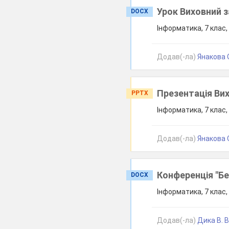
Урок Виховний з
DOCX
Інформатика, 7 клас
Додав(-ла)
Янакова О
Презентація Вих
PPTX
Інформатика, 7 клас
Додав(-ла)
Янакова О
Конференція "Б
DOCX
Інформатика, 7 клас
Додав(-ла)
Дика В. В