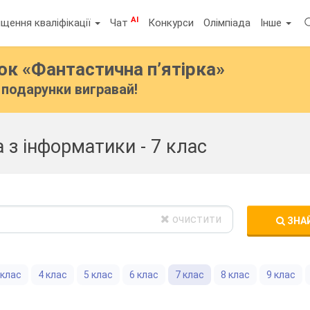
AI
щення кваліфікації
Чат
Конкурси
Олімпіада
Інше
бок
«Фантастична п’ятірка»
подарунки вигравай!
 з інформатики - 7 клас
очистити
ЗНА
 клас
4 клас
5 клас
6 клас
7 клас
8 клас
9 клас