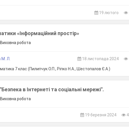
.
19 лютого
атики «Інформаційний простір»
, Виховна робота
 М. Л.
18 листопада 2024
атика 7 клас (Пилипчук О.П., Ріпко Н.А., Шестопалов Є.А.)
"Безпека в Інтернеті та соціальні мережі".
, Виховна робота
19 березня 2024
4