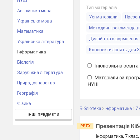
НУШ
Тип матеріалів
Англійська мова
Усі матеріали
Презен
Українська мова
Методичні рекомендаці
Математика
Дизайн та оформлення
Українська література
Конспекти занять для 
Інформатика
Біологія
Інклюзивна освіта
Зарубіжна література
Матеріали за прогр
Природознавство
НУШ
Географія
Фізика
Бібліотека
Інформатика
7 
ІНШІ ПРЕДМЕТИ
Презентація Кіб
PPTX
Інформатика, 7 клас