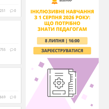
251
0
755
0
669
0