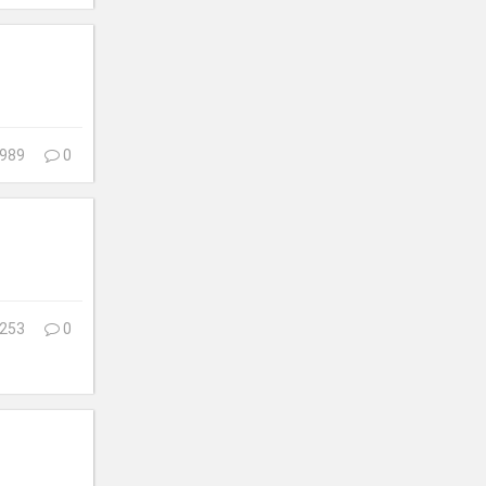
989
0
253
0