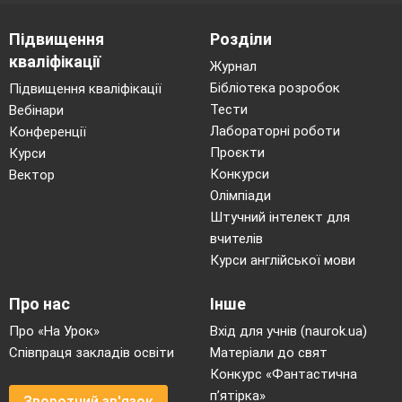
Підвищення
Розділи
кваліфікації
Журнал
Бібліотека розробок
Підвищення кваліфікації
Тести
Вебінари
Лабораторні роботи
Конференції
Проєкти
Курси
Конкурси
Вектор
Олімпіади
Штучний інтелект для
вчителів
Курси англійської мови
Про нас
Інше
Про «На Урок»
Вхід для учнів (naurok.ua)
Співпраця закладів освіти
Матеріали до свят
Конкурс «Фантастична
п’ятірка»
Зворотний зв'язок