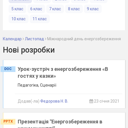
5 клас
6 клас
7 клас
8 клас
9 клас
10 клас
11 клас
Календар
Листопад
Міжнародний день енергозбереження
Нові розробки
Урок-зустріч з енергозбереження «В
DOC
гостях у казки»
Педагогіка, Сценарії
Додав(-ла)
Федорова Н. В.
23 січня 2021
Презентація "Енергозбереження в
PPTX