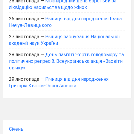
25 листопада
—
Міжнародний день боротьби за
ліквідацію насильства щодо жінок
25 листопада
—
Річниця від дня народження Івана
Нечуя-Левицького
27 листопада
—
Річниця заснування Національної
академії наук України
28 листопада
—
День пам’яті жертв голодомору та
політичних репресій. Всеукраїнська акція «Засвіти
свічку»
29 листопада
—
Річниця від дня народження
Григорія Квітки-Основ’яненка
Січень