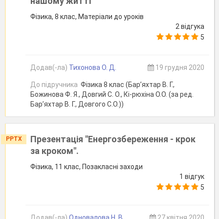
нашому житті"
Фізика, 8 клас, Матеріали до уроків
2 відгука
5
Додав(-ла)
Тихонова О. Д.
19 грудня 2020
До підручника
Фізика 8 клас (Бар’яхтар В. Г.,
Божинова Ф. Я., Довгий С. О., Кі-рюхіна О.О. (за ред.
Бар’яхтар В. Г., Довгого С.О.))
Презентація "Енергозбереження - крок
PPTX
за кроком".
Фізика, 11 клас, Позакласні заходи
1 відгук
5
Додав(-ла)
Одновалова Н. В.
27 квітня 2020