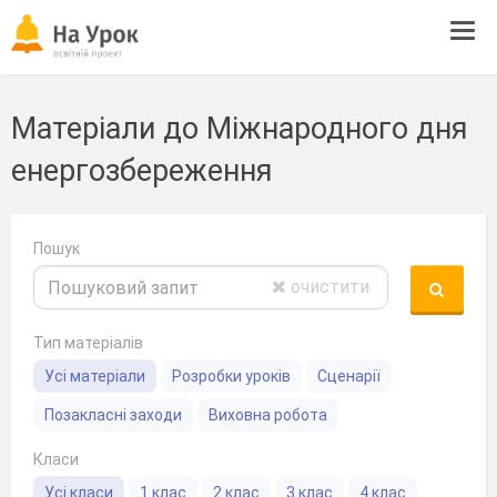
Tog
navi
Матеріали до Міжнародного дня
енергозбереження
Пошук
очистити
Тип матеріалів
Усі матеріали
Розробки уроків
Сценарії
Позакласні заходи
Виховна робота
Класи
Усі класи
1 клас
2 клас
3 клас
4 клас