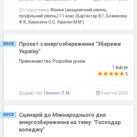
До підручника
Фізика (академічний рівень,
профільний рівень) 11 клас (Бар’яхтар В.Г., Божинова
Ф.Я., Кирюхіна О.О., Кірюхін М.М.)
Проєкт з енергозбереження "Збережи
DOCX
Україну"
Правознавство, Розробки уроків
1 відгук
5
Додав(-ла)
Тихенко Л. М.
9 квітня 2020
Сценарій до Міжнароднього дня
DOCX
енергозбереження на тему: "Господар
коледжу"