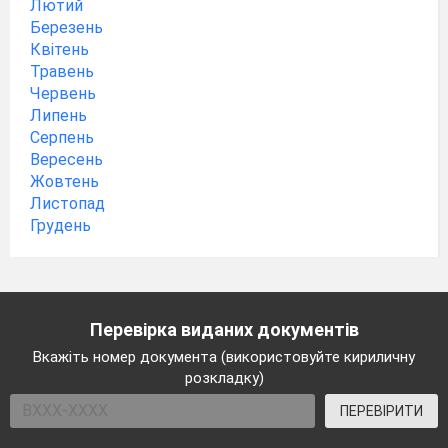
Лютий
Березень
Квітень
Травень
Червень
Липень
Серпень
Вересень
Жовтень
Листопад
Грудень
Перевірка виданих документів
Вкажіть номер документа (використовуйте кириличну
розкладку)
ПЕРЕВІРИТИ