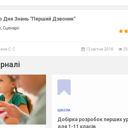
до Дня Знань "Перший Дзвоник"
, Сценарії
ня С. С.
13 квітня 2018
35
урналі
ШКОЛА
Добірка розробок перших ур
для 1-11 класів