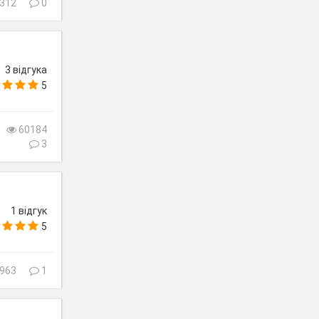
312
0
3 відгука
5
60184
3
1 відгук
5
963
1