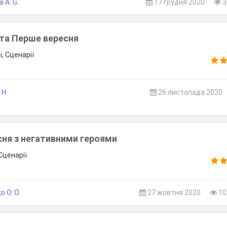
 A. G.
17 грудня 2020
3
ята Перше вересня
, Сценарії
 Н.
26 листопада 2020
сня з негативними героями
Сценарії
 О. О.
27 жовтня 2020
10