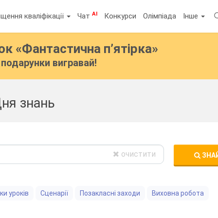
AI
щення кваліфікації
Чат
Конкурси
Олімпіада
Інше
бок
«Фантастична п’ятірка»
подарунки вигравай!
Дня знань
очистити
ЗНА
ки уроків
Сценарії
Позакласні заходи
Виховна робота