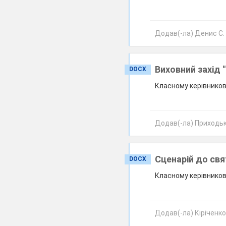
Додав(-ла) Денис С. 
Виховний захід 
DOCX
Класному керівников
Додав(-ла) Приходько
Сценарій до св
DOCX
Класному керівникові
Додав(-ла) Кіріченко