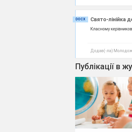
Свято-лінійка 
DOCX
Класному керівникові
Додав(-ла) Молодоже
Публікації в ж