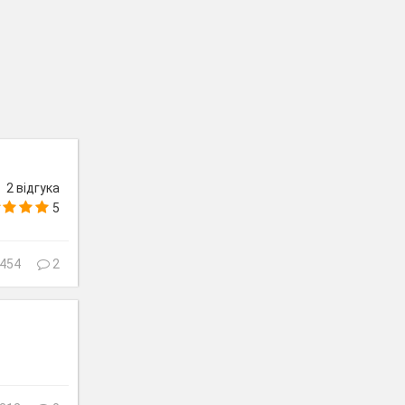
2 відгука
5
454
2