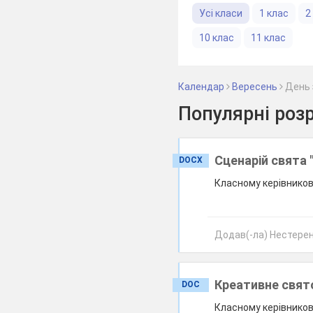
Усі класи
1 клас
2
10 клас
11 клас
Календар
Вересень
День 
Популярні роз
Cценарій свята 
DOCX
Класному керівникові
Додав(-ла) Нестеренк
Креативне свято
DOC
Класному керівникові