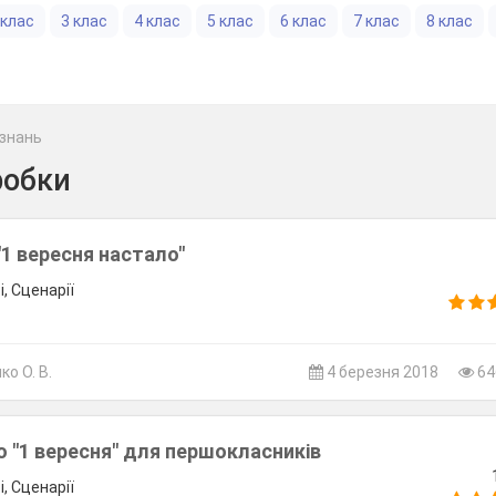
 клас
3 клас
4 клас
5 клас
6 клас
7 клас
8 клас
знань
робки
"1 вересня настало"
, Сценарії
о О. В.
4 березня 2018
64
 "1 вересня" для першокласників
, Сценарії