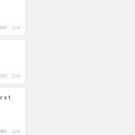
565
0
163
0
г з 1
485
0