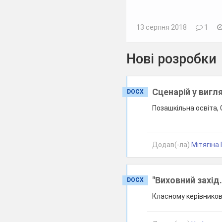
13 серпня 2018
1
Нові розробки
Сценарій у вигл
DOCX
Позашкільна освіта, 
Додав(-ла)
Мітягіна Г
"Виховний захід
DOCX
Класному керівникові