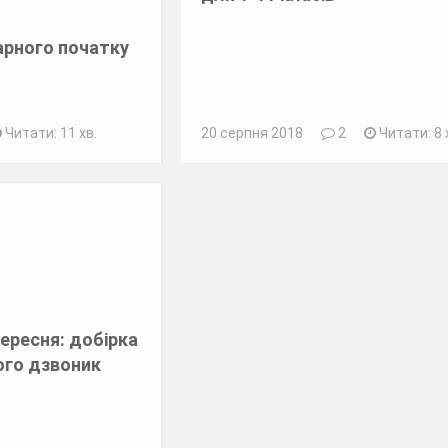
арного початку
Читати: 11 хв.
20 серпня 2018
2
Читати: 8 
ересня: добірка
ого дзвоник