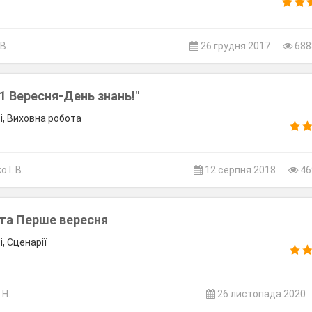
В.
26 грудня 2017
688
"1 Вересня-День знань!"
і, Виховна робота
 І. В.
12 серпня 2018
46
ята Перше вересня
, Сценарії
 Н.
26 листопада 2020