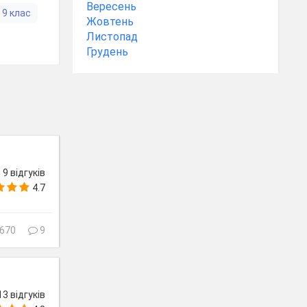
Вересень
9 клас
Жовтень
Листопад
Грудень
9 відгуків
4.7
670
9
13 відгуків