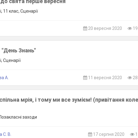
 до свята перше вересня
, 11 клас, Сценарії
20 вересня 2020
19
 "День Знань"
, Сценарії
а А.
11 вересня 2020
28
спільна мрія, і тому ми все зумієм! (привітання коле
 Позакласні заходи
 С. В.
17 серпня 2020
1