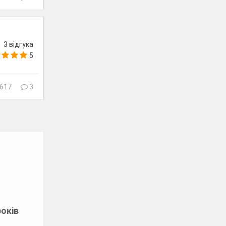
3 відгука
5
617
3
оків