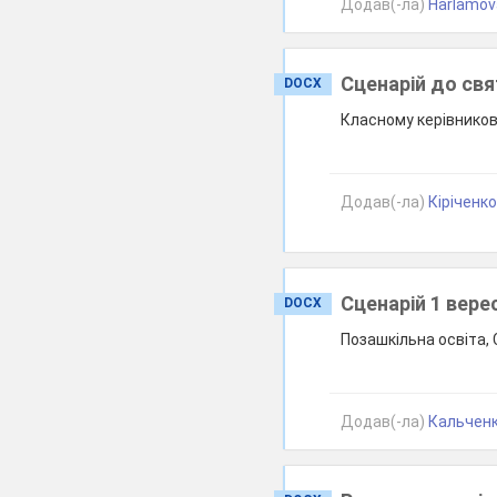
Додав(-ла)
Harlamova
Сценарій до св
DOCX
Класному керівникові
Додав(-ла)
Кіріченко
Сценарій 1 вере
DOCX
Позашкільна освіта, 
Додав(-ла)
Кальченко