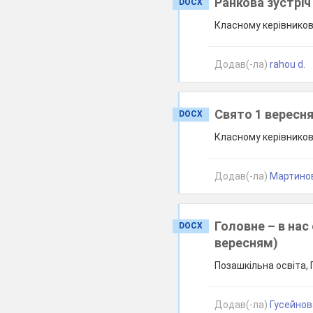
Ранкова зустріч
DOCX
Класному керівникові
Додав(-ла)
rahou d.
Свято 1 вересня
DOCX
Класному керівникові
Додав(-ла)
Мартинов
Головне – в нас 
DOCX
вересням)
Позашкільна освіта,
Додав(-ла)
Гусейнова