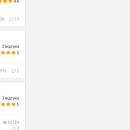
4.8
30
13
2 відгука
5
976
2
3 відгука
5
60184
3