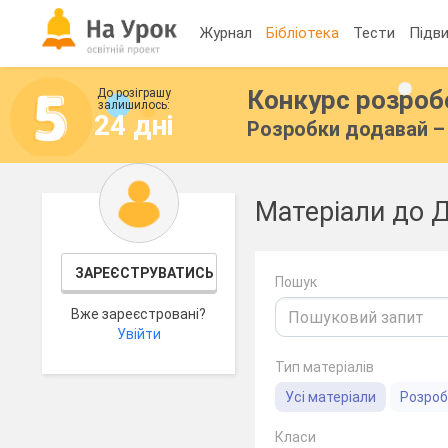
Журнал
Бібліотека
Тести
Підви
Конкурс розро
До розіграшу
залишилось:
24 дні
Розробки додавай – 
Матеріали до 
ЗАРЕЄСТРУВАТИСЬ
Пошук
Вже зареєстровані?
Увійти
Тип матеріалів
Усі матеріали
Розроб
Класи