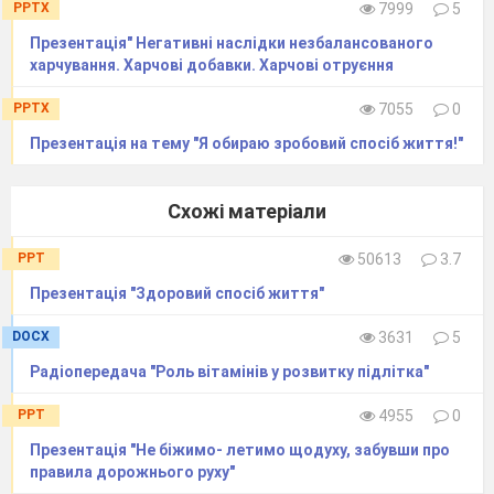
PPTX
7999
5
ти
Презентація" Негативні наслідки незбалансованого
харчування. Харчові добавки. Харчові отруєння
PPTX
7055
0
Презентація на тему "Я обираю зробовий спосіб життя!"
байдужий
Схожі матеріали
PPT
50613
3.7
Презентація "Здоровий спосіб життя"
DOCX
3631
5
до
Радіопередача "Роль вітамінів у розвитку підлітка"
PPT
4955
0
Презентація "Не біжимо- летимо щодуху, забувши про
правила дорожнього руху"