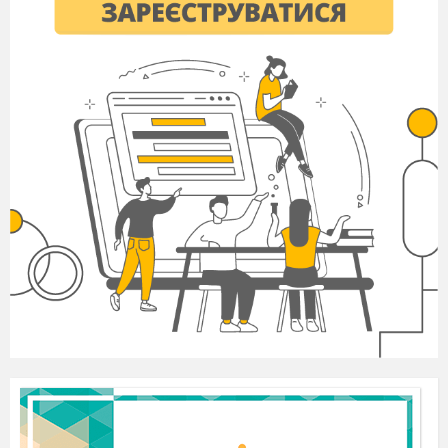
робить
щасливим
не може