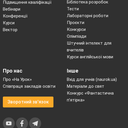
заслугову
Бібліотека розробок
Підвищення кваліфікації
Тести
Вебінари
Лабораторні роботи
Конференції
Проєкти
Курси
Конкурси
Вектор
Олімпіади
на
Штучний інтелект для
вчителів
Курси англійської мови
Про нас
Інше
Про «На Урок»
Вхід для учнів (naurok.ua)
звання
Співпраця закладів освіти
Матеріали до свят
Конкурс «Фантастична
п’ятірка»
Зворотний зв'язок