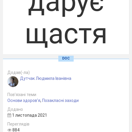
дарує
щастя
багатьо
DOC
Додав(-ла)
Дутчак Людмила Іванівна
людям.
Пов’язані теми
Основи здоров’я
,
Позакласні заходи
Додано
1 листопада 2021
(Дені Дідро,
Переглядів
884