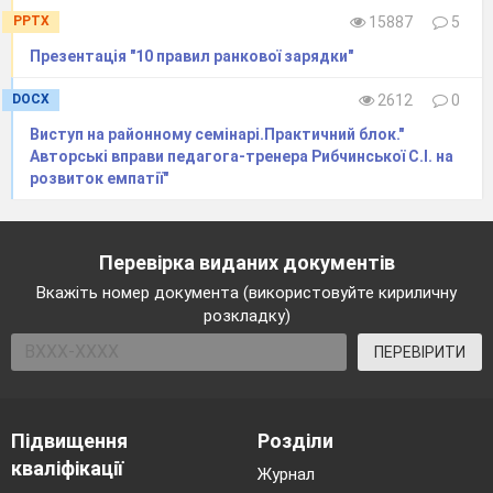
страждан
PPTX
15887
5
Презентація "10 правил ранкової зарядки"
DOCX
2612
0
Виступ на районному семінарі.Практичний блок."
Авторські вправи педагога-тренера Рибчинської С.І. на
інших,
розвиток емпатії"
Перевірка виданих документів
Вкажіть номер документа (використовуйте кириличну
розкладку)
ти не
ПЕРЕВІРИТИ
Підвищення
Розділи
кваліфікації
Журнал