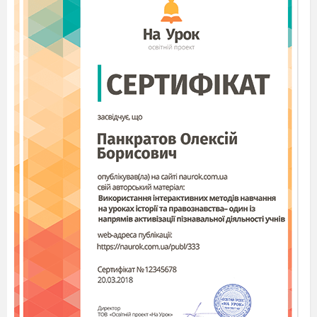
бути
сама
нещасною