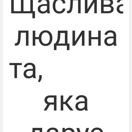
Щаслива
людина
та
яка