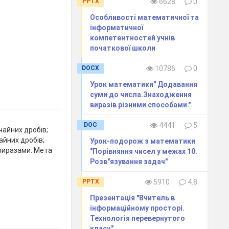
PPTX
6628
0
Особливості математичної та
інформатичної
компетентностей учнів
початкової школи
DOCX
10786
0
Урок математики" Додавання
суми до числа.Знаходження
виразiв рiзними способами."
DOC
4441
5
айних дробів;
айних дробів;
Урок-подорож з математики
виразами. Мета
"Порівняння чисел у межах 10.
Розв"язування задач"
PPTX
5910
4.8
Презентація "Вчитель в
інформаційному просторі.
Технологія перевернутого
класу."