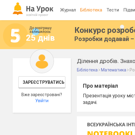
Журнал
Бібліотека
Тести
Підви
Конкурс розро
До розіграшу
залишилось:
25 днів
Розробки додавай – 
Ділення дробів. Знах
Бібліотека
Математика
Ро
ЗАРЕЄСТРУВАТИСЬ
Про матеріал
Вже зареєстровані?
Презентація уроку міс
Увійти
задачі.