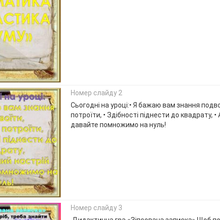
Номер слайду 2
Сьогодні на уроці:• Я бажаю вам знання подво
потроїти, • Здібності піднести до квадрату, •
давайте помножимо на нуль!
Номер слайду 3