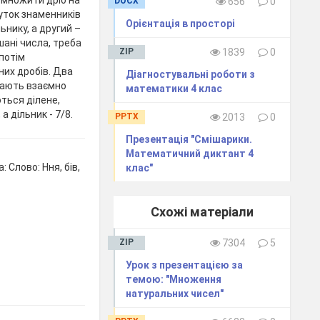
омножити дріб на
DOCX
656
0
буток знаменників
Орієнтація в просторі
ьнику, а другий –
ані числа, треба
ZIP
1839
0
 потім
их дробів. Два
Діагностувальні роботи з
ивають взаємно
математики 4 клас
ться ділене,
 а дільник - 7/8.
PPTX
2013
0
Презентація "Смішарики.
Математичний диктант 4
Слово: Ння, бів,
клас"
Схожі матеріали
ZIP
7304
5
Урок з презентацією за
темою: "Множення
натуральних чисел"