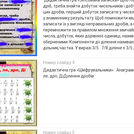
Дидактична гра «Зіпсована записка» Щоб п
дріб, треба знайти добуток чисельників і до
цих дробів; перший добуток записати у чисел
у знаменнику результату. Щоб помножити міш
записати їх у вигляді неправильних дробів, а
перемножити за правилом множення звичайн
числа, добуток, яких дорівнює одиниці, наз
оберненими. Компоненти дії ділення називаю
дільник,частка. У виразі 3/5 : 7/8 ділене є 3/5 ,
Номер слайду 4
Дидактична гра «Шифрувальники». Анаграма: 
ле, дро, ДіДілення дробів
Номер слайду 5