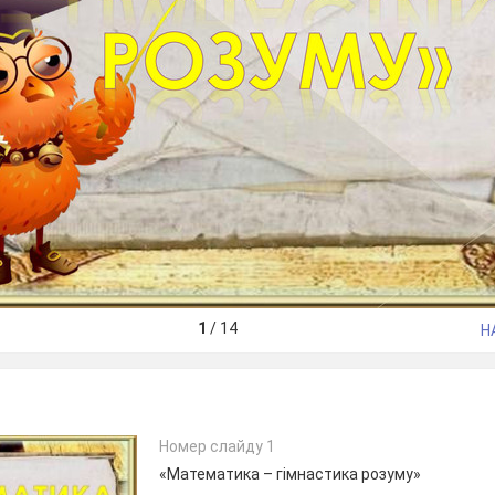
1
/
14
Н
Номер слайду 1
«Математика – гімнастика розуму»