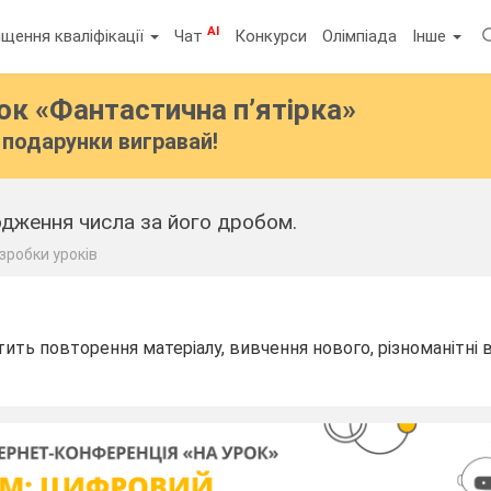
AI
щення кваліфікації
Чат
Конкурси
Олімпіада
Інше
бок
«Фантастична п’ятірка»
подарунки вигравай!
одження числа за його дробом.
зробки уроків
тить повторення матеріалу, вивчення нового, різноманітні 