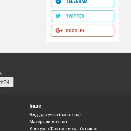
TELEGRAM
TWITTER
GOOGLE+
у)
РИТИ
Інше
Вхід для учнів (naurok.ua)
Матеріали до свят
Конкурс «Фантастична п’ятірка»