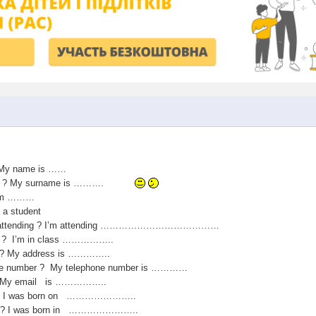
ur name ? My name is ……
name ? My surname is ……….
I’m ………
 do ? I’m a student
ou attending ? I’m attending …………………………………
in ? I’m in class ……………..
s ? My address is …………..
one number ? My telephone number is …………
 ? My email is ……………..
n ? I was born on …………………..
rn ? I was born in …………………..