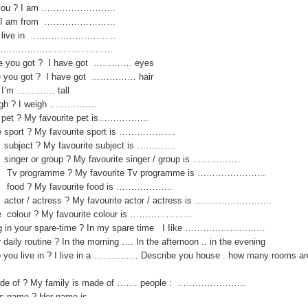
y are you ? I am …………………….
om ? I am from ……………………
 ? I live in ………………………..
t is ……………………………………..
ve you got ? I have got …………. eyes
ve you got ? I have got …………… hair
? I’m …………. tall
igh ? I weigh …………….
te pet ? My favourite pet is……………..
te sport ? My favourite sport is ……………….
te subject ? My favourite subject is ………….
te singer or group ? My favourite singer / group is …………….
rite Tv programme ? My favourite Tv programme is …………………..
ite food ? My favourite food is ……………….
te actor / actress ? My favourite actor / actress is ……………………..
ite colour ? My favourite colour is …………………
ing in your spare-time ? In my spare time I Iike ………………………
daily routine ? In the morning …. In the afternoon .. in the evening
o you live in ? I live in a …………… Describe you house . how many rooms are
m
made of ? My family is made of ……. people : …………………..
r’ s name ? Her name is ……………..