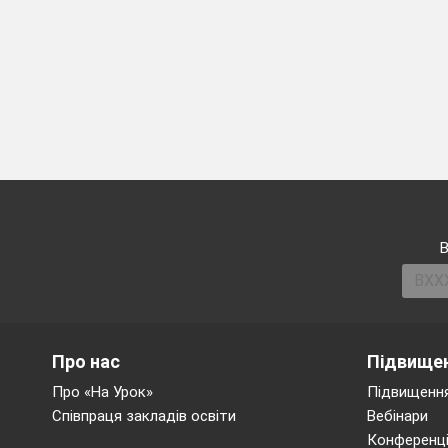
В
Про нас
Підвищен
Про «На Урок»
Підвищення
Співпраця закладів освіти
Вебінари
Конференці