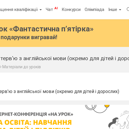
AI
щення кваліфікації
Чат
Конкурси
Олімпіада
Інше
бок
«Фантастична п’ятірка»
подарунки вигравай!
терв'ю з англійської мови (окремо для дітей і дор
Матеріали до уроків
ерв'ю з англійської мови (окремо для дітей і дорослих)