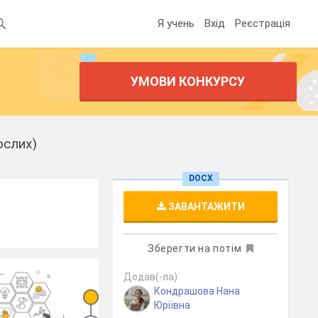
Я учень
Вхід
Реєстрація
УМОВИ КОНКУРСУ
ослих)
DOCX
ЗАВАНТАЖИТИ
Зберегти на потім
Додав(-ла)
Кондрашова Нана
Юріївна