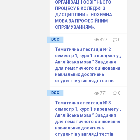
ОРГАНІЗАЦІЇ ОСВІТНЬОГО
ПРОЦЕСУ В КОЛЕДЖІ З
ДИСЦИПЛІНИ « ІНОЗЕМНА
МОВА ЗА ПРОФЕСІЙНИМ
СПРЯМУВАННЯМ».
DOC
427
0
Тематична атестація № 2
семестр 1, курс 1 з предмету „
Англійська мова ” Завдання
для тематичного оцінювання
навчальних досягнень
студентів у вигляді тестів
DOC
771
0
Тематична атестація № 3
семестр 1, курс 1 з предмету „
Англійська мова ” Завдання
для тематичного оцінювання
 there ? which are
навчальних досягнень
студентів у вигляді тестів