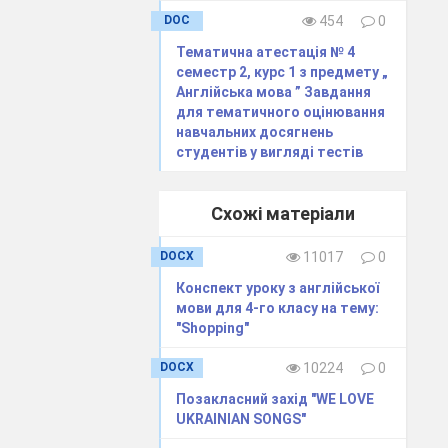
DOC
454
0
Тематична атестація № 4
семестр 2, курс 1 з предмету „
Англійська мова ” Завдання
для тематичного оцінювання
навчальних досягнень
студентів у вигляді тестів
Схожі матеріали
DOCX
11017
0
Конспект уроку з англійської
мови для 4-го класу на тему:
"Shopping"
DOCX
10224
0
Позакласний захід "WE LOVE
UKRAINIAN SONGS"