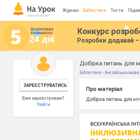
Журнал
Бібліотека
Тести
Підви
Конкурс розро
До розіграшу
залишилось:
24 дні
Розробки додавай – 
Добірка питань для ін
Бібліотека
Англійська мова
ЗАРЕЄСТРУВАТИСЬ
Про матеріал
Вже зареєстровані?
Добірка питань для інт
Увійти