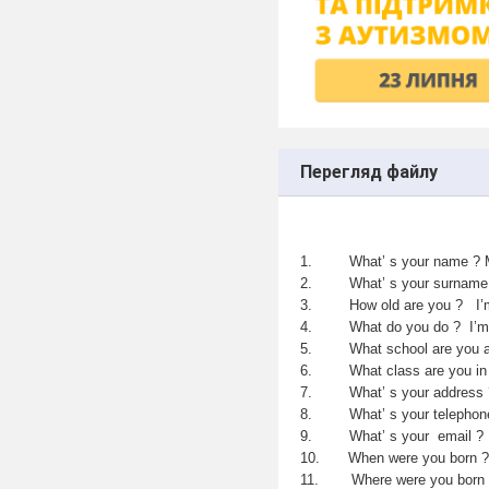
Перегляд файлу
What’ s yo
What’ s your sur
How old are you ? 
What do you
What school are y
What class are you 
What’ s your addres
What’ s your teleph
What’ s your email
When were you bor
Where were you bo