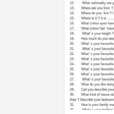
What nationalit
Where are you fr
Where do you live
Where is it ? I
What colour eyes ha
What colour hair ha
What’ s your height 
How much do you we
What’ s your favouri
What’ s your favouri
What’ s your favouri
What’ s your favouri
What’ s your favou
What’ s your favour
What’ s your favouri
What’ s your favour
What do you like do
Can you describe your 
What kind of house d
they ? Describe your bedroo
How is your family 
What’ s your mothe