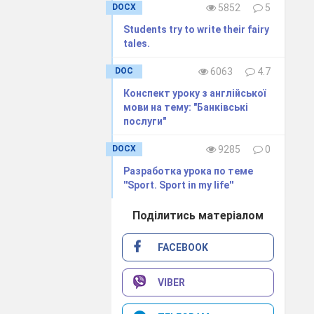
DOCX
5852
5
Students try to write their fairy
tales.
DOC
6063
4.7
Конспект уроку з англійської
мови на тему: "Банківські
послуги"
DOCX
9285
0
Разработка урока по теме
''Sport. Sport in my life''
Поділитись матеріалом
FACEBOOK
VIBER