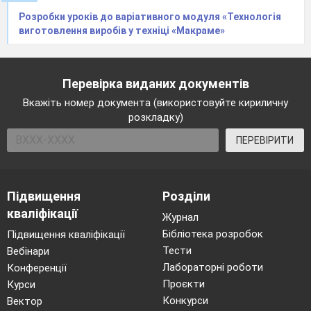
Розробки уроків до варіативного модуля «Технологія
виготовлення виробів у техніці «Макраме»
Перевірка виданих документів
Вкажіть номер документа (використовуйте кириличну
розкладку)
ПЕРЕВІРИТИ
Підвищення
Розділи
кваліфікації
Журнал
Бібліотека розробок
Підвищення кваліфікації
Тести
Вебінари
Лабораторні роботи
Конференції
Проєкти
Курси
Конкурси
Вектор