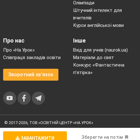
Олімпіади
Штучний інтелект для
вчителів
Курси англійської мови
Про нас
Інше
Про «На Урок»
Вхід для учнів (naurok.ua)
Співпраця закладів освіти
Матеріали до свят
Конкурс «Фантастична
п’ятірка»
Зворотний зв'язок
© 2017-2026, ТОВ «ОСВІТНІЙ ЦЕНТР «НА УРОК»
Угода користувача
|
Умови користування
|
Політика
конфіденційності
Зберегти на потім
ЗАВАНТАЖИТИ