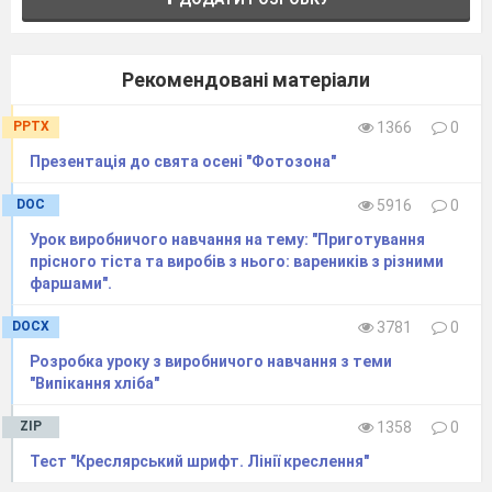
Рекомендовані матеріали
PPTX
1366
0
Презентація до свята осені "Фотозона"
DOC
5916
0
Урок виробничого навчання на тему: "Приготування
прісного тіста та виробів з нього: вареників з різними
фаршами".
DOCX
3781
0
Розробка уроку з виробничого навчання з теми
"Випікання хліба"
ZIP
1358
0
Тест "Креслярський шрифт. Лінії креслення"