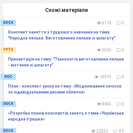
Схожі матеріали
DOCX
6110
0
Конспект заняття з трудового навчання на тему
"Народна лялька. Виготовлення ляльки зі шпагату"
PPTX
5655
5
Презентація на тему: "Технологія виготовлення ляльки
- мотанки зі шпагату"
DOC
18975
5
План - конспект уроку на тему: «Моделювання зачісок
за індивідуальними рисами обличчя»
DOCX
8465
5
«Розробка планів конспектів занять з теми «Українська
народна іграшка»
DOCX
22832
4.9