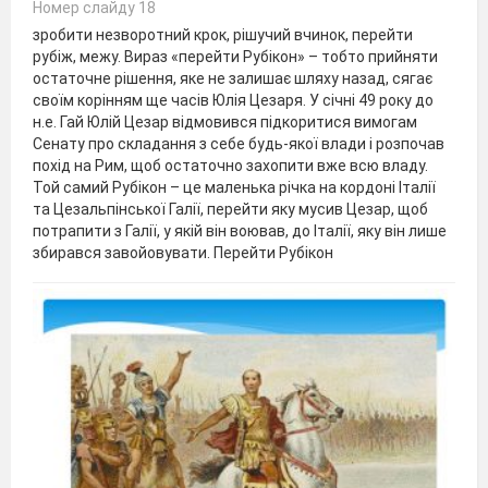
Номер слайду 18
зробити незворотний крок, рішучий вчинок, перейти
рубіж, межу. Вираз «перейти Рубікон» – тобто прийняти
остаточне рішення, яке не залишає шляху назад, сягає
своїм корінням ще часів Юлія Цезаря. У січні 49 року до
н.е. Гай Юлій Цезар відмовився підкоритися вимогам
Сенату про складання з себе будь-якої влади і розпочав
похід на Рим, щоб остаточно захопити вже всю владу.
Той самий Рубікон – це маленька річка на кордоні Італії
та Цезальпінської Галії, перейти яку мусив Цезар, щоб
потрапити з Галії, у якій він воював, до Італії, яку він лише
збирався завойовувати. Перейти Рубікон