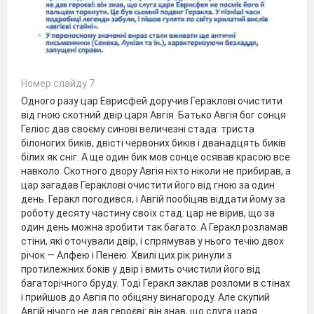
Номер слайду 7
Одного разу цар Еврисфей доручив Гераклові очис­тити
від гною скотний двір царя Авгія. Батько Авгія бог сонця
Геліос дав своєму синові величезні стада: триста
білоногих биків, двісті червоних биків і дванадцять биків
білих як сніг. А ще один бик мов сонце осявав красою все
навколо. Скотного двору Авгія ніхто ніколи не прибирав, а
цар загадав Гераклові очистити його від гною за один
день. Геракл погодився, і Авгій пообіцяв віддати йому за
роботу десяту частину своїх стад: цар не вірив, що за
один день можна зробити так багато. А Геракл розламав
стіни, які оточували двір, і спря­мував у нього течію двох
річок — Алфею і Пенею. Хвилі цих рік ринули з
протилежних боків у двір і вмить очисти­ли його від
багаторічного бруду. Тоді Геракл заклав розломи в стінах
і прийшов до Авгія по обіцяну винагороду. Але скупий
Авгій нічого не дав героєві: він знав, що слуга царя