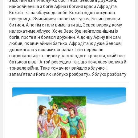
захотіли взяти яблучко собі: Гера, Зевсова дружина,
найосвіченіша з богів Афіна і богиня краси Афродіта.
Кожна тягла яблуко до себе. Кожна відштовхувала
суперниць. Зчинилися галас і метушня. Богині почали
битися. А потім стали вимагати від Зевса вироку, кому
належатиме яблуко. Хоча Зевс був найголовнішим із
богів, проте він боявся дружини. А дочку Афіну він сам
любив, як звичайний батько. Афродіта ж дуже Зевсові
допомагала у всіляких справах. І він переклав
відповідальність вироку на молодого троянця, який пас
батькові вівці. А той розсудив так, що почалася велика й
тривала війна. Таке «смачне» вийшло яблучко. І
запам’ятали його як «яблуко розбрату». Яблуко розбрату