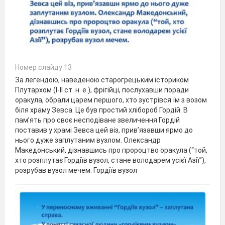
Номер слайду 13
За легендою, наведеною старогрецьким істориком
Плутархом (І-II ст. н. е.), фрігійці, послухавши поради
оракула, обрали царем першого, хто зустрівся їм з возом
біля храму Зевса. Це був простий хлібороб Гордій. В
пам’ять про своє несподіване звеличення Гордій
поставив у храмі Зевса цей віз, прив’язавши ярмо до
нього дуже заплутаним вузлом. Олександр
Македонський, дізнавшись про пророцтво оракула (“той,
хто розплутає Гордіїв вузол, стане володарем усієї Азії”),
розрубав вузол мечем. Гордіїв вузол