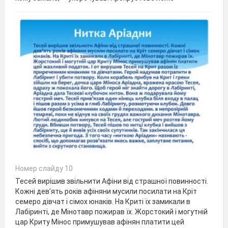
Номер слайду 10
Тесей вирішив звільнити Афіни від страшної повинності.
Кожні дев’ять років афіняни мусили посилати на Кріт
семеро дівчат і сімох юнаків. На Криті їх замикали в
Лабіринті, де Мінотавр пожирав їх. Жорстокий і могутній
цар Криту Мінос примушував афінян платити цей