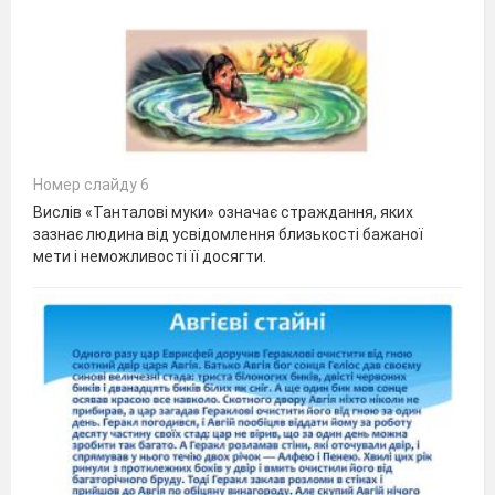
Номер слайду 6
Вислів «Танталові муки» означає страждання, яких
зазнає людина від усвідомлення близькості бажаної
мети і неможливості її досягти.