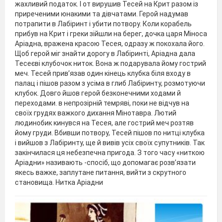
жахливий податок. І от вирушив Тесей на Крит разом із
приреченими юна­кими та дівчатами. Герой надумав
потрапити в Лабіринт і убити потвору. Коли корабель
прибув на Крит і греки зійшли на берег, дочка царя Міноса
Аріадна, вражена красою Тесея, одразу ж покохала його.
Щоб герой міг знайти доро­гу в Лабіринті, Аріадна дала
Тесеєві клубочок ниток. Во­на ж подарувала йому гострий
меч. Тесей прив’язав один кінець клубка біля входу в
палац і пішов разом з усіма в глиб Лабіринту, розмотуючи
клу­бок. Довго йшов герой безконечними ходами й
переходами. в непрозірній темряві, поки не відчув на
своїх грудях важкого дихання Мінотавра. Лютий
людинобик кинувся на Тесея, але гострий меч розтяв
йому груди. Вбивши потвору, Тесей пішов по нитці клубка
і вийшов з Лабіринту, ще й вивів усіх своїх супутників. Так
закінчилася ця небезпечна пригода. З того часу «ниткою
Аріадни» називають -спосіб, що допомагає розв’язати
якесь важке, заплутане питання, ви­йти з скрутного
становища. Нитка Аріадни