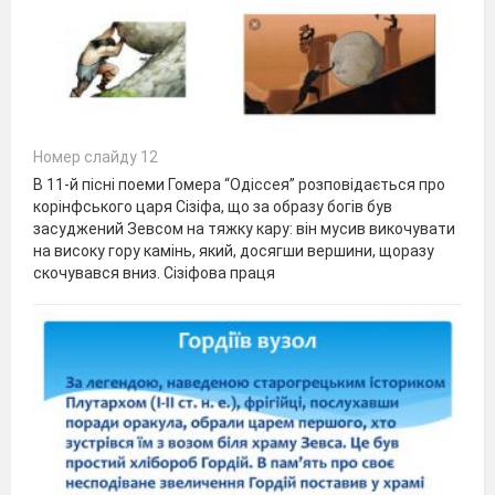
Номер слайду 12
В 11-й пісні поеми Гомера “Одіссея” розповідається про
корінфського царя Сізіфа, що за образу богів був
засуджений Зевсом на тяжку кару: він мусив викочувати
на високу гору камінь, який, досягши вершини, щоразу
скочувався вниз. Сізіфова праця