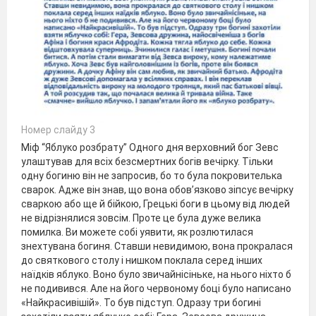
Номер слайду 3
Міф “Яблуко розбрату” Одного дня верховний бог Зевс
улаштував для всіх безсмертних богів вечірку. Тільки
одну богиню він не запросив, бо то була покровителька
сварок. Адже він знав, що вона обов’язково зіпсує вечірку
сваркою або ще й бійкою, Грецькі боги в цьому від людей
не відрізнялися зовсім. Проте це була дуже велика
помилка. Ви можете собі уявити, як розлютилася
знехтувана богиня. Ставши невидимою, вона прокралася
до святкового столу і нишком поклала серед інших
наїдків яблуко. Воно було звичайнісіньке, на нього ніхто б
не подивився. Але на його червоному боці було написано
«Найкрасивішій». То був підступ. Одразу три богині