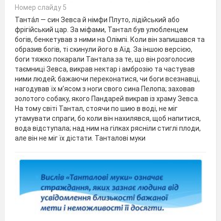
Номер слайду 5
Танта́л — син Зевса й німфи Плуто, лідійський або
фрігійський цар. За міфами, Тантал був улюбленцем
богів, бенкетував з ними на Олімпі. Коли він запишався та
образив богів, ті скинули його в Аїд. За іншою версією,
боги тяжко покарали Тантала за те, що він розголосив
таємниці Зевса, викрав нектар і амброзію та частував
ними людей; бажаючи переконатися, чи боги всезнавці,
нагодував їх м’ясом з ноги свого сина Пелопа; заховав
золотого собаку, якого Пандарей викрав із храму Зевса.
На тому світі Тантал, стоячи по шию в воді, не міг
утамувати спраги, бо коли він нахилявся, щоб напитися,
вода відступала; над ним на гілках рясніли стиглі плоди,
але він не міг їх дістати. Танталові муки