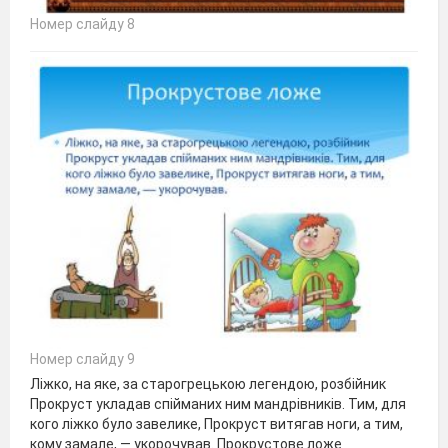
Номер слайду 8
Номер слайду 9
Ліжко, на яке, за старогрецькою легендою, розбійник
Прокруст укладав спійманих ним мандрівників. Тим, для
кого ліжко було завелике, Прокруст витягав ноги, а тим,
кому замале, — укорочував. Прокрустове ложе