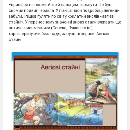
Еврисфея не посміє його й пальцем торкнути. Це був
сьомий подвиг Геракла. У пізніші часи подробиці легенди
забули, і пішов гуля­ти по світу крилатий вислів «авгієві
стайні». У переносному значенні вираз стали вживати ще
античні письменники (Сенека, Лукіан та ін.),
характеризуючи безладдя, запущені справи. Авгієві
стайні