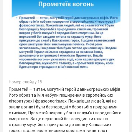
Номер слайду 15
Прометей — титан, могутній герой давньогрецьких міфів.
Його образ та ім’я набули поширення в європейських
літературах і фразеологізмах. Пожалівши людей, які не
знали вогню і були безпорадні у боротьбі з природними
стихіями, Прометей викрав у богів полум’я і передав його
смертним. За це верховний бог засудив титана на
страшну муку: його прикували до скелі у Кавказьких
горах, і щодня велетенський орел шматував тіло і