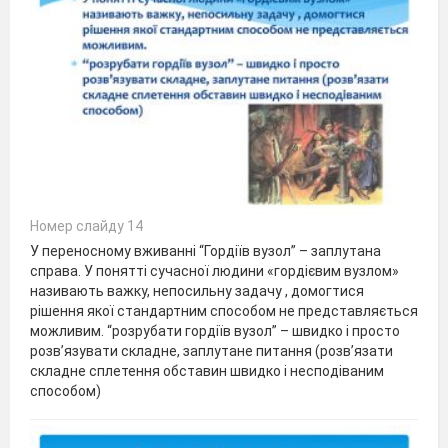
Номер слайду 14
У переносному вживанні “Гордіїв вузол” – заплутана
справа. У понятті сучасної людини «гордієвим вузлом»
називають важку, непосильну задачу , домогтися
рішення якої стандартним способом не представляється
можливим. “розрубати гордіїв вузол” – швидко і просто
розв’язувати складне, заплутане питання (розв’язати
складне сплетення обставин швидко і несподіваним
способом)