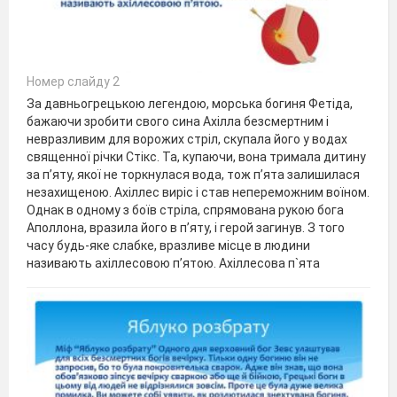
Номер слайду 2
За давньогрецькою легендою, морська богиня Фетіда,
бажаючи зробити свого сина Ахілла безсмертним і
невразливим для ворожих стріл, скупала його у водах
священної річки Стікс. Та, купаючи, вона тримала дитину
за п’яту, якої не торкнулася вода, тож п’ята залишилася
незахищеною. Ахіллес виріс і став непереможним воїном.
Однак в одному з боїв стріла, спрямована рукою бога
Аполлона, вразила його в п’яту, і герой загинув. З того
часу будь-яке слабке, вразливе місце в людини
називають ахіллесовою п’ятою. Ахіллесова п`ята