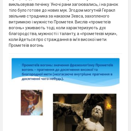
викльовував печінку. Уночі рани загоювались, і на ранок
тіло було готове до нових мук. Згодом могутній Геракл
звільнив страдника за наказом Зевса, захопленого
витримкою і мужністю Прометея. Вислів «прометеїв
вогонь» уживають тоді, коли характеризують дух
благородства, мужності і таланту, а «прометеєві муки»,
коли йдеться про страждання в ім’я високої мети.
Прометеїв вогонь