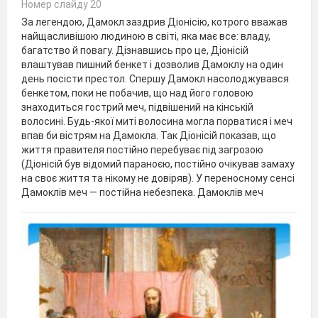
Номер слайду 20
За легендою, Дамокл заздрив Діонісію, котрого вважав
найщасливішою людиною в світі, яка має все: владу,
багатство й повагу. Дізнавшись про це, Діонісій
влаштував пишний бенкет і дозволив Дамоклу на один
день посісти престол. Спершу Дамокл насолоджувався
бенкетом, поки не побачив, що над його головою
знаходиться гострий меч, підвішений на кінській
волосині. Будь-якої миті волосина могла порватися і меч
впав би вістрям на Дамокла. Так Діонісій показав, що
життя правителя постійно перебуває під загрозою
(Діонісій був відомий параноєю, постійно очікував замаху
на своє життя та нікому не довіряв). У переносному сенсі
Дамоклів меч — постійна небезпека. Дамоклів меч