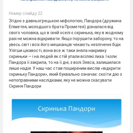
Номер слайду 22
Згідно з давньогрецькою міфологією, Пандора (дружина
Епіметея, молодшого брата Прометея) дізналася від
свого чоловіка, що в їхній оселі є скринька, яку в жодному
разі не можна відкривати. Якщо порушити заборону, то на
увесь світ і всіх його мешканців чекають незліченні біди.
Улігши цікавості, вона все ж таки зняла накривку
скриньки — і на людей як стій упали всілякі лиха. І коли
Пандора її закрила, то на її дні, з волі Зевса, залишилася
лише надія. У наш час став поширеним вислів «відкрити
скриньку Пандори», який буквально означає: скоїти дію з
непоправними наслідками, яку не можна скасувати.
Скриня Пандори