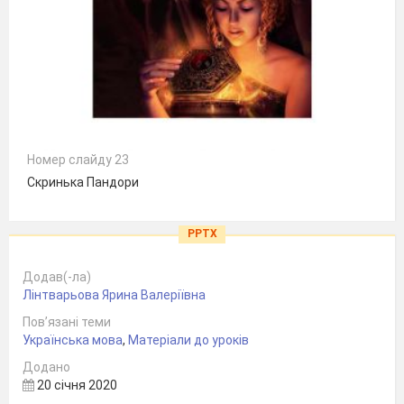
Номер слайду 23
Скринька Пандори
PPTX
Додав(-ла)
Лінтварьова Ярина Валеріївна
Пов’язані теми
Українська мова
,
Матеріали до уроків
Додано
20 січня 2020