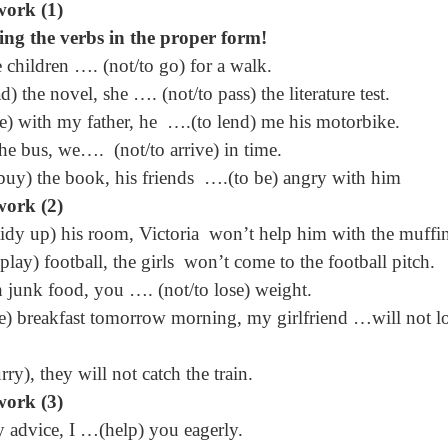
work (1)
ing the verbs in the proper form!
he children …. (not/to go) for a walk.
d) the novel, she …. (not/to pass) the literature test.
ue) with my father, he
….(to lend) me his motorbike.
 the bus, we….
(not/to arrive) in time.
 buy) the book, his friends
….(to be) angry with him
work (2)
tidy up) his room, Victoria
won’t help him with the muffin
 play) football, the girls
won’t come to the football pitch.
h junk food, you …. (not/to lose) weight.
) breakfast tomorrow morning, my girlfriend …will not 
rry), they will not catch the train.
work (3)
 advice, I …(help) you eagerly.