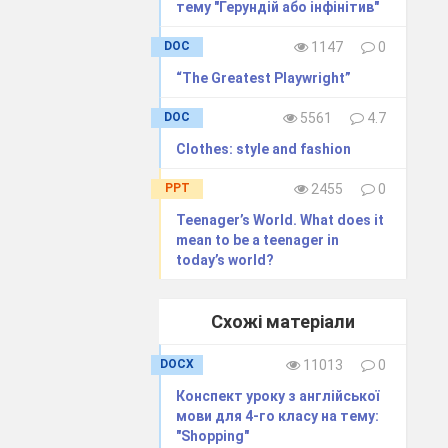
тему "Герундій або інфінітив"
DOC
1147
0
“The Greatest Playwright”
DOC
5561
4.7
Clothes: style and fashion
PPT
2455
0
Teenager’s World. What does it
mean to be a teenager in
today’s world?
Схожі матеріали
DOCX
11013
0
Конспект уроку з англійської
мови для 4-го класу на тему:
"Shopping"