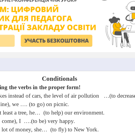
Conditionals
ing the verbs in the proper form!
es instead of cars, the level of air pollution
…(to decrease
hine), we …. (to go) on picnic.
t least a tree, he…
(to help) our environment.
 come), I
….(to be) very happy.
 a lot of money, she…
(to fly) to
New York
.