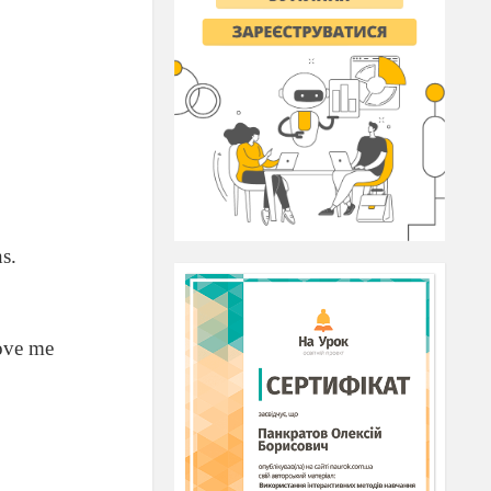
s.
love me