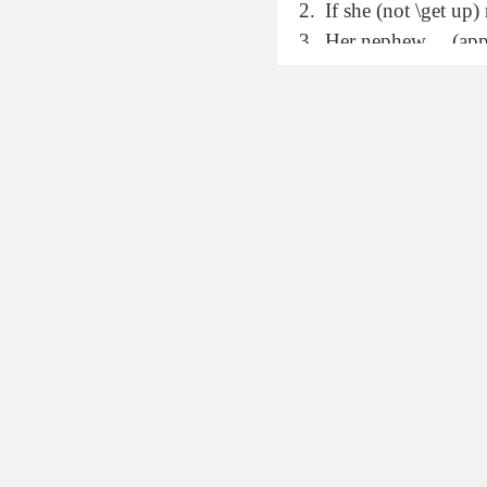
If she (not \get up
Her nephew …(apply)
The flight ….(be ca
If his elder sister