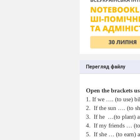
Перегляд файлу
Open the brackets us
1. If we …. (to use) bik
2.
If the sun …. (to s
3.
If he
…(to plant) a
4.
If my friends … (to
5.
If she … (to earn)