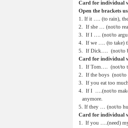
Card for individual 
Open the brackets us
1. If it …. (to rain), t
2.
If she … (not/to rea
3.
If I …. (not/to arg
4.
If we …. (to take)
5.
If Dick….
(not/to
Card for individual 
1.
If Tom….
(not/to 
2.
If the boys
(not/to
3.
If you eat too muc
4.
If I
….(not/to make
anymore.
5. If they … (not/to hu
Card for individual 
If you ….(need) my