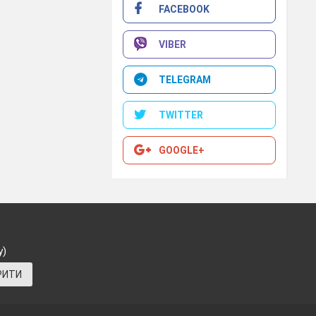
FACEBOOK
VIBER
TELEGRAM
TWITTER
GOOGLE+
у)
РИТИ