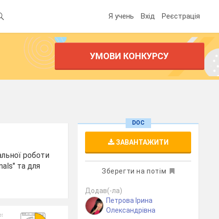
Я учень
Вхід
Реєстрація
УМОВИ КОНКУРСУ
DOC
ЗАВАНТАЖИТИ
альної роботи
als" та для
Зберегти на потім
Додав(-ла)
Петрова Ірина
Олександрівна