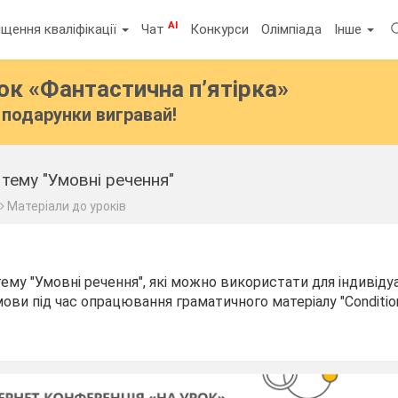
AI
щення кваліфікації
Чат
Конкурси
Олімпіада
Інше
бок
«Фантастична п’ятірка»
подарунки вигравай!
 тему "Умовні речення"
Матеріали до уроків
тему "Умовні речення", які можно використати для індивіду
мови під час опрацювання граматичного матеріалу "Condition