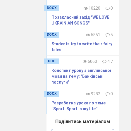
DOCX
10220
0
Позакласний захід "WE LOVE
UKRAINIAN SONGS"
DOCX
5851
5
Students try to write their fairy
tales.
DOC
6060
4.7
Конспект уроку з англійської
мови на тему: "Банківські
послуги"
DOCX
9282
0
Разработка урока по теме
''Sport. Sport in my life''
Поділитись матеріалом