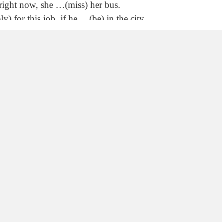
) right now, she …(miss) her bus.
 for this job, if he …(be) in the city.
ncelled) if the storm ….(not\ stop).
…. (come), I ….(not\mind).