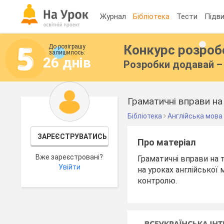
Журнал
Бібліотека
Тести
Підви
Конкурс розро
До розіграшу
залишилось:
26 днів
Розробки додавай – 
Граматичні вправи на
Бібліотека
Англійська мова
ЗАРЕЄСТРУВАТИСЬ
Про матеріал
Вже зареєстровані?
Граматичні вправи на 
Увійти
на уроках англійської 
контролю.