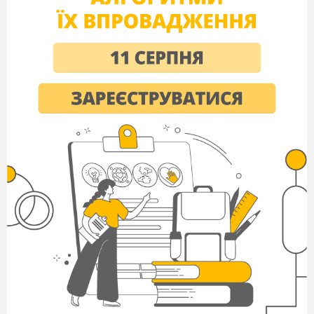
Завдання
Цінності важливі для України та українців.
1.
Кожен має написати 10 найважливіших, на його
цінностей для Українця
2.
Обєднайтесь по 3-е, та оберіть з вашого перелік
найголовніших для вас.
3.
Обєднайтесь по рядах та оберіть 10 найважлив
вашого ряду, оголосіть ваше рішення.
4.
Обираємо 5 найголовніших для нашого класу цін
Чи всі погоджуються з обранними ціностями?
Чи важко було прийти до спільної думки? Чому?
Чи був у вас в трійках той, хто нав’язував власну дум
обирали по рядах?