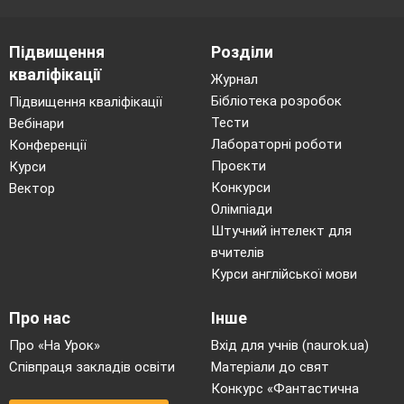
скривдженості і жалем до себе. Бути вільною
людиною означає вірити у свої сили.
Підвищення
Розділи
Бути вільною людиною означає усвідомлювати
кваліфікації
Журнал
свою неповторність, однак жодною мірою не
Бібліотека розробок
Підвищення кваліфікації
плекати у собі зверхності.
Тести
Вебінари
Бути вільною людиною означає завжди і всюди
Лабораторні роботи
Конференції
самостійно додержуватися принципу нашої
Проєкти
Курси
рівності один з одним, а також рівності перед
Конкурси
Вектор
законом.
Олімпіади
І найважливіше: бути вільною людиною
Штучний інтелект для
означає чинити добро.
вчителів
Курси англійської мови
Саме в цьому полягає найглибший смисл
свободи вільної людини.
Про нас
Інше
2. Бути українцем
Про «На Урок»
Вхід для учнів (naurok.ua)
Національна і культурна приналежність людини є
Співпраця закладів освіти
Матеріали до свят
значною мірою результатом духовного зусилля.
Конкурс «Фантастична