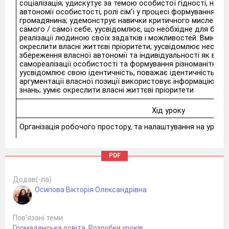
соціалізація; yдискутує за темою особистої гідності, необ
автономії особистості, ролі сім’ї у процесі формування лю
громадянина; yдемонструє навички критичного мислення 
самого / самої себе; yусвідомлює, що необхідне для біль
реалізації людиною своїх задатків і можливостей. Вміння і
окреслити власні життєві пріоритети; yусвідомлює необхід
збереження власної автономії та індивідуальності як важ
самореалізації особистості та формування різноманітного 
yусвідомлює свою ідентичність, поважає ідентичність інш
аргументації власної позиції використовує інформацію з рі
знань; yуміє окреслити власні життєві пріоритети
Хід уроку
Організація робочого простору, та налаштування на урок.
1.
5 учнів презентують власні піраміди потреб.
PDF
2.
5 учнів розповідають про власні життєві цінності (зач
Додав(-ла)
Що люди розуміють коли кажуть про
Осипова Вікторія Олександрівна
потреби інтереси цінності?
Пов’язані теми
Продовжуємо розмову про цінності.
Громадянська освіта
,
Розробки уроків