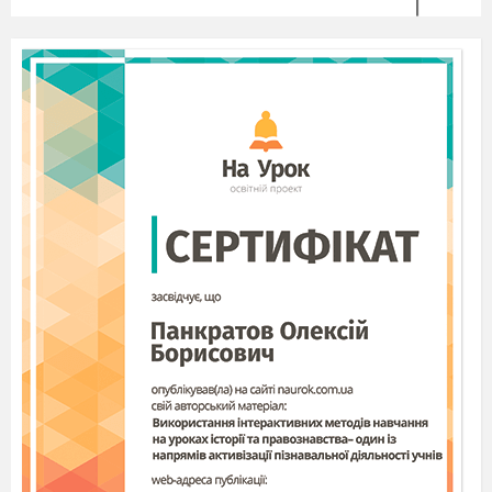
Цінності нової України (слайди)
«Сьогодні нам потрібні спільні ціннісні орієнтири, що 
об’єднати й повести українське суспільство вперед, 
долаючи економічні й соціальні виклики». Саме такою 
організаторів проекту «Цінності нової України» (2015 р
полягав у визначенні найважливіших соціокультурних 
що консолідують Україну та мотивують її рухатися вп
суспільної ініціативи було залучено експертів-науковц
з різних галузей: соціологів, психологів, лідерів думок 
питань ідентичності.
Свобода
Україна має бути територією свободи. Ми йдемо шля
самоорганізації, десакралізації влади, сервісної держ
створення правил, які будуть прийняті серед виконав
ставку на культуру порозуміння. Просто примуси та 
підходять. Закони повинні бути справедливими в розу
кого вони стосуються. Свобода означає відповідальн
має взяти відповідальність за своє життя, свою сім’ю
оточення. Де усвідомлена відповідальність, там і гідні
Основою нашого буття має стати повага до себе і до