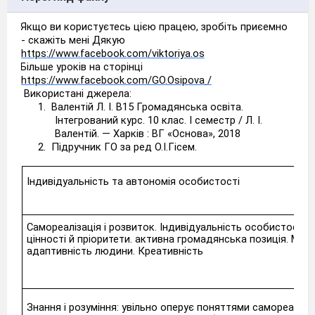
Якщо ви користуєтесь цією працею, зробіть приєемно
- скажіть мені Дякую
https://www.facebook.com/viktoriya.os
Більше уроків на сторінці
https://www.facebook.com/GO.Osipova
/
Використані джерела:
1.
Валентій Л. І. В15 Громадянська освіта.
Інтегрований курс. 10 клас. І семестр / Л. І.
Валентій. — Харків : ВГ «Основа», 2018
2.
Підручник ГО за ред О.І.Гісем.
Індивідуальність та автономія особистості
Самореалізація і розвиток. Індивідуальність особистості. 
цінності й пріоритети. активна громадянська позиція. Мобі
адаптивність людини. Креативність
Знання і розуміння: yвільно оперує поняттями самореалізац