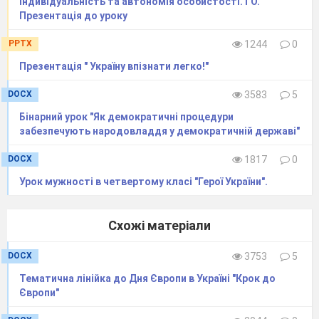
Індивідуальність та автономія особистості. ГО.
аргументи, які, на вашу думку, є найбільш важливими 
України. Які цінності ви б додали до переліку? Обґрунт
Презентація до уроку
PPTX
1244
0
Говорячі про цінності українців варто розглянути Укр
вільної людини.
Презентація " Україну впізнати легко!"
http://uhvl.te.ua/%D1%85%D0%B0%D1%80%D1%82%D
F/
DOCX
3583
5
Бінарний урок "Як демократичні процедури
забезпечують народовладдя у демократичній державі"
DOCX
1817
0
До кожного пункту з Хартії оберіть з переліку той, щ
Урок мужності в четвертому класі "Герої України".
саме ваше бачення цього пункту, та запишіть його до
Відшукайте в Інтернеті приклади успішних українців
/
Схожі матеріали
Представте декілька історій успіху у класі
DOCX
3753
5
Тематична лінійка до Дня Європи в Україні "Крок до
Європи"