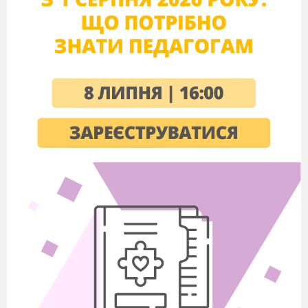
видеорепортаж «Флора и фауна Тихого
океана»,
4 коллажа с макетами животных , клей
ПВА, 4 тарелочки, зубочистки, гуашь, макет с
надписью Тихий океан и мини-плакаты для
определений, фломастеры, магниты, плакат с
островами для рефлексии, флажки, глобусы,
презентация, двухсторонний скотч.
Ход урока
І. Организационный момент.
У. - Дети, вам тепло?
Д. - Да
У. - В классе светло?
Д. - Да
У. - Прозвенел уже звонок?
Д. - Да
У. - Уже закончился урок?
Д. - Нет
У. - Только начался урок?
Д. - Да
У. - Хотите учиться?
Д. - Да