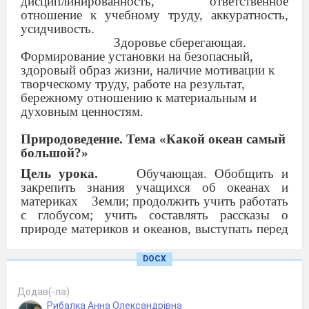
дисциплинированность, ответственное
отношение к учебному труду, аккуратность,
усидчивость.
Здоровье сберегающая.
Формирование установки на безопасный,
здоровый образ жизни, наличие мотивации к
творческому труду, работе на результат,
бережному отношению к материальным и
духовным ценностям.
Природоведение. Тема «Какой океан самый
большой?»
Цель урока.
Обучающая. Обобщить и
закрепить знания учащихся об океанах и
материках
Земли; продолжить учить работать
с глобусом; учить составлять рассказы о
природе материков и океанов, выступать перед
классом с подготовленной информацией;
сформировать у учащихся представление об
DOCX
особенностях Тихого океана.
Развивающая. Развивать
Додав(-ла)
познавательный интерес к изучению
Рибалка Анна Олександрівна