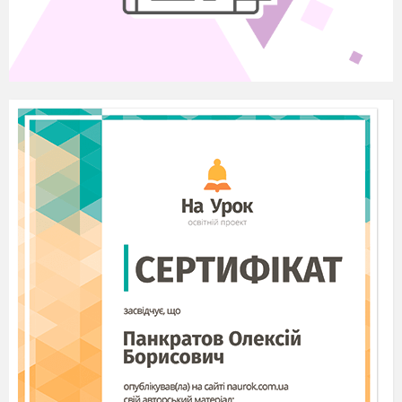
У. - Значит можно всем садиться!
Учитель:
- Ребята, у меня возникло разноцветное
настроение, когда я посмотрела на ваши
бутылочки-талисманы, которые вы изготовили
накануне. Пусть ониьпринесут вам тепло,
радость и воодушевят вас на открытие новых
вершин.
Учитель:
- Ребята, в ваших бутылочках собрано четыре
цвета, скажите - с чем они ассоциируются? Их
тоже четыре и каждому соответствует один из
этих цветов. (Ответы детей: времена года.)
- Правильно! По «Цветовой теории» великих
художников: синий - это зима, жёлтый – весна,
голубой – лето, красный – осень.
- Какой цвет является
завершающим слоем в
ваших бутылочках? (красный)
- С каким временем года ассоциируется этот
цвет? (с осенью)
- Поэтому красный цвет мы насыпали
последний, чтобы сделать акцент, так как за
окном на данный момент у нас царит осень.