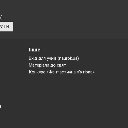
Ex.
2,5,
pp.
Виконати Вправу5,с.51(вивчити
50-51
пісню)
у)
РИТИ
Ex.1, p.
53
Написати про свій улюблений
Інше
урок
Вхід для учнів (naurok.ua)
Матеріали до свят
Конкурс «Фантастична п’ятірка»
Ex.1, p.
55
Виконати Вправу1,с.54(усно)
Ex.
4,
p.
Ex.
1,2,3,
Виконати
57
pp.
56-57
Вправу4,с.57(письмово)
в
Ex.
2,3,
pp.
Вивчити слова
58-59
Підготувати розповідь, що ти
робиш вранці