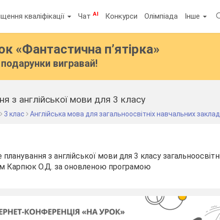
AI
щення кваліфікації
Чат
Конкурси
Олімпіада
Інше
бок
«Фантастична п’ятірка»
подарунки вигравай!
я з англійської мови для 3 класу
3 клас
Англійська мова для загальноосвітніх навчальних заклад
планування з англійської мови для 3 класу загальноосвітн
ком Карпюк О.Д. за оновленою програмою