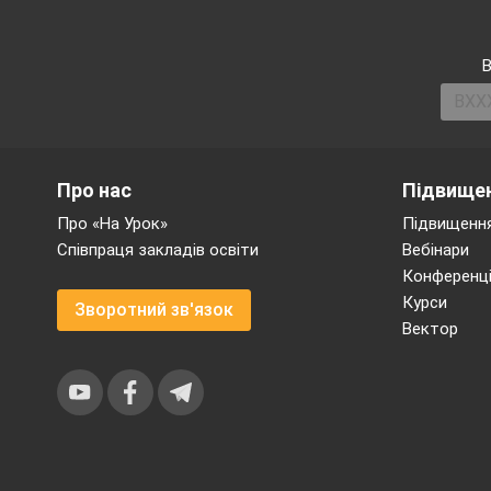
предмети
22.
Шкільні пр
мети. Мій
В
улюблений
предмет
23.
Наші
Про нас
Підвищен
улюблені
Про «На Урок»
Підвищення
предмети
Співпраця закладів освіти
Вебінари
Конференці
24.
Мій
Курси
Зворотний зв'язок
улюблений
Вектор
предмет
25.
Мій
однокласни
26.
Годинник