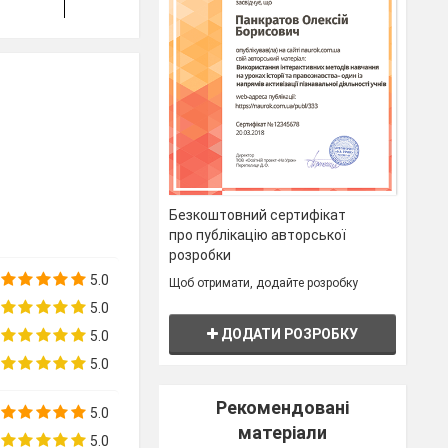
Вправу5,с.17
Ех.
Ех.1-2,
pp.
Виконати
3,р.19
18-19
Вправу3,с.19(письмово)
Безкоштовний сертифікат
про публікацію авторської
Ех. 1,5,
pp.
Виконати Вправу1,с.20(усно)
розробки
20-21
Вправу5,с.21(вивчити вірш)
5.0
Щоб отримати, додайте розробку
5.0
Ех. 2, р.
Ех. 1,
p.
22
Виконати Вправу 1,с. 22(усно)
ДОДАТИ РОЗРОБКУ
5.0
23
5.0
Рекомендовані
5.0
матеріали
5.0