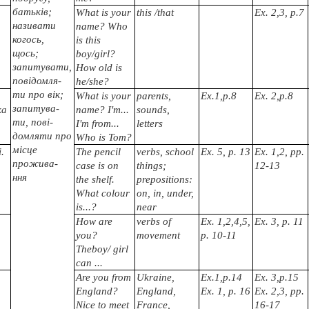
батьків;
What is your
this /that
Ех. 2,3, р.7
називати
name? Who
когось,
is this
щось;
boy/girl?
запитувати,
How old is
повідомля-
he/she?
ти про вік;
What is your
parents,
Ех.1,р.8
Ех. 2,р.8
запитува-
ка
name? I'm
...
sounds,
ти, пові-
I'm from...
letters
домля
ти про
Who is Tom?
місце
.
The pencil
verbs, school
Ех. 5, р. 13
Ех. 1,2,
pp.
прожива-
case is on
things;
12-13
ння
the shelf.
prepositions:
What colour
on, in, under,
is
...?
near
How are
verbs of
Ех. 1,2,4,5,
Ех. 3, р. 11
you?
movement
р. 10-11
Theboy/ girl
can
...
Are you from
Ukraine,
Ех.1,р.14
Ех. 3,р.15
England?
England,
Ех. 1, р. 16
Ех. 2,3,
pp.
Nice to meet
France,
16-17