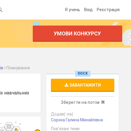
Я учень
Вхід
Реєстрація
УМОВИ КОНКУРСУ
ів
Планування
DOCX
ЗАВАНТАЖИТИ
іх навчальних
Зберегти на потім
Додав(-ла)
Сорока Галина Михайлівна
Пов’язані теми