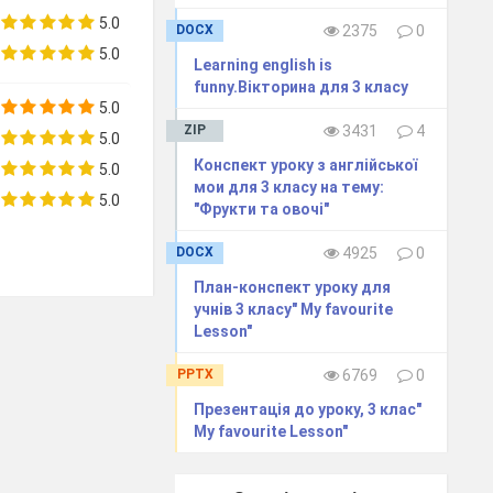
5.0
DOCX
2375
0
5.0
Learning english is
funny.Вікторина для 3 класу
Ех.
Вивчити слова
5.0
3,4,5,р.25
Виконати Вправу4,с.25(читати
ZIP
3431
4
5.0
та перекладати)
Конспект уроку з англійської
5.0
мои для 3 класу на тему:
5.0
"Фрукти та овочі"
Ех. 5, р.
Ех. 1,3,4,
Виконати Вправу 4,5, с.27(усно)
27
pp.
26-27
DOCX
4925
0
План-конспект уроку для
учнів 3 класу" My favourite
Повторити
Lesson"
PPTX
6769
0
. Людина
»
Презентація до уроку, 3 клас"
Ex.
2,3,
pp.
Вправа3,с.31( читати та
My favourite Lesson"
30-31
перекладати)