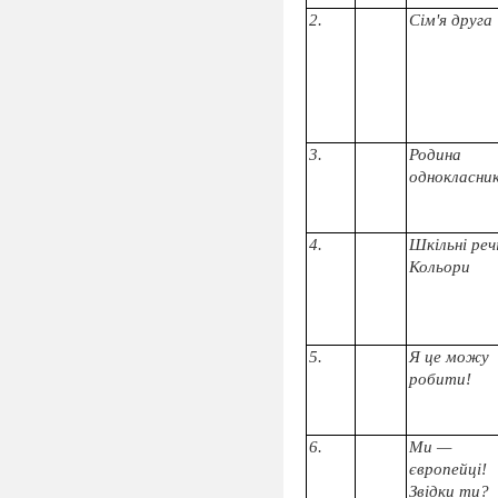
2.
Сім'я друга
3.
Родина
однокласни
4.
Шкільні речі
Кольори
5.
Я це можу
робити!
6.
Ми —
європейці!
Звідки ти?