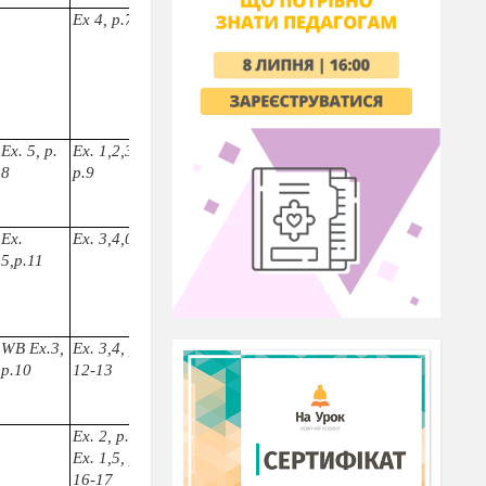
Ех 4, р.7
р. 7,ех.4
Виконати Вправу,4 с7(усно)
Читати та перекладати
Ех. 5, р.
Ех. 1,2,3,4,
р. 8-9, ех. 1,3
8
р.9
Write the answers to the questions
(p.
8,
ex.
1)
Виконати Вправу1,3с.8-9(усно)
Ех.
Ех. 3,4,0.11
p
.
11,
ex
.
3,4
5,р.11
Виконати Вправу3,4 с.11(усно)
WB
Ex.3,
Ех. 3,4,
pp.
p
.
12,
ex
.
3,
ex
.4
р.10
12-13
Виконати Вправу1,4 с.4-5(усно)
Ех. 2,
p.
15
p
.
14,
ex
.
1;
Ех. 1,5,
pp.
Виконати Вправу1,с.14(усно)
16-17
(читати та перекладати)