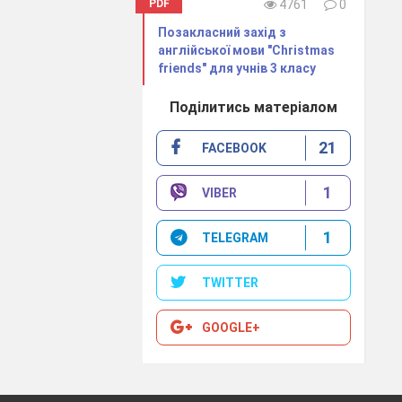
PDF
4761
0
Позакласний захід з
англійської мови "Christmas
friends" для учнів 3 класу
Ex.
1,4,
pp.
Виконати Вправу1,с.44(усно)
Поділитись матеріалом
44-45
Повторити вивчені слова
21
FACEBOOK
1
VIBER
1
TELEGRAM
Повторити
TWITTER
GOOGLE+
та дозвілля»
Ex.
2,
p.
48
Виконати Вправу2,с.48-49
(усно)
Вивчити дні тижня