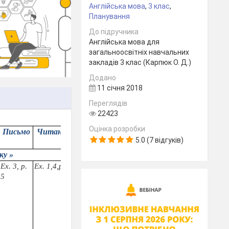
Англійська мова
,
3 клас
,
Планування
До підручника
Англійська мова для
загальноосвітніх навчальних
закладів 3 клас (Карпюк О. Д.)
Додано
11 січня 2018
Переглядів
22423
Оцінка розробки
Письмо
Читання
Домашнє завдання
Примітка
5.0 (7 відгуків)
ку »
Ех. 3, р.
Ех. 1,4,р.5
р. 4—5, ех. 1,4
5
Виконати Вправу1,4 с.4-5(усно)