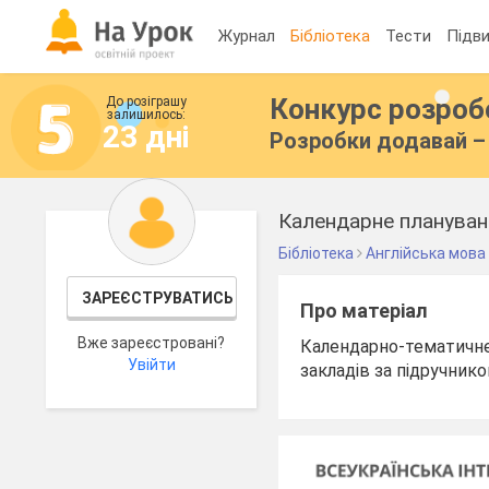
Журнал
Бібліотека
Тести
Підви
Конкурс розро
До розіграшу
залишилось:
23 дні
Розробки додавай – 
Календарне плануванн
Бібліотека
Англійська мова
ЗАРЕЄСТРУВАТИСЬ
Про матеріал
Вже зареєстровані?
Календарно-тематичне 
Увійти
закладів за підручни