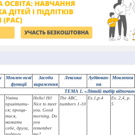
у
Мовлен-нєві
Засоби
Лексика
Аудіюван-
Мовлення
функції
вираження
ня
ТЕМА 1. «Літній табір відпочин
я
Уміти
Hello
! Ні!
The ABC,
Ех.1,р.4
Ех. 2,4, р.
привітати
-
Nice
to
meet
numbers
1-10
5
ся; проща-
you
.
Good
тися,
morning
.
Do
назвати
you
себе, друга,
remember
подругу,
me?