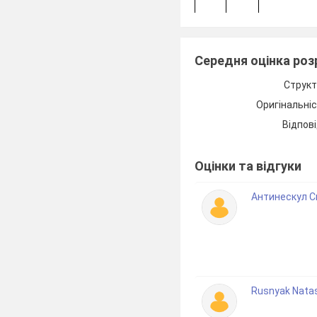
Середня оцінка ро
Структ
Оригінальні
7.
Літній таб
відпочинку
Відпові
Оцінки та відгуки
8.
Ігри та
улюбле
ні
заняття
Антинескул С
9.
Телефонна
розмова
Rusnyak Nat