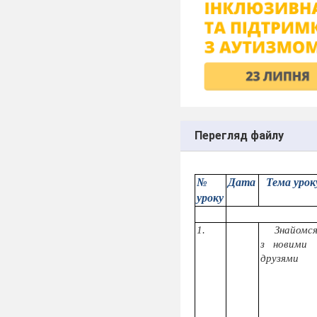
Перегляд файлу
№
Дата
Тема урок
уроку
1.
Знайомс
з
новими
друзями