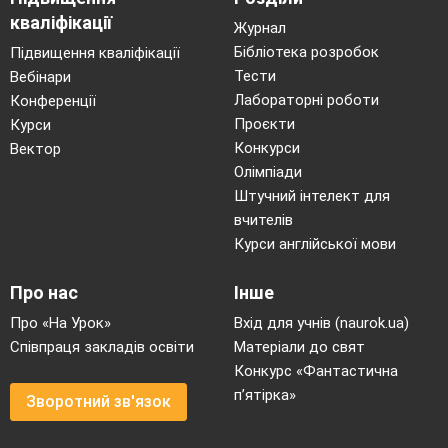
кваліфікації
Журнал
Бібліотека розробок
Підвищення кваліфікації
Тести
Вебінари
Лабораторні роботи
Конференції
Проєкти
Курси
Конкурси
Вектор
Олімпіади
Штучний інтелект для
вчителів
Курси англійської мови
Про нас
Інше
Про «На Урок»
Вхід для учнів (naurok.ua)
Співпраця закладів освіти
Матеріали до свят
Конкурс «Фантастична
п’ятірка»
Зворотний зв'язок