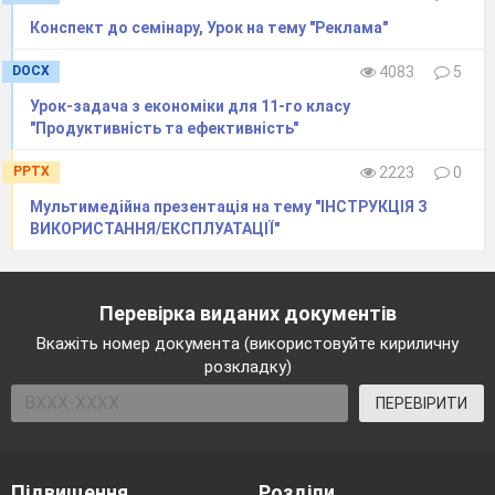
Конспект до семінару, Урок на тему "Реклама"
DOCX
4083
5
Урок-задача з економіки для 11-го класу
"Продуктивність та ефективність"
PPTX
2223
0
Мультимедійна презентація на тему "ІНСТРУКЦІЯ З
ВИКОРИСТАННЯ/ЕКСПЛУАТАЦІЇ"
Перевірка виданих документів
Вкажіть номер документа (використовуйте кириличну
розкладку)
ПЕРЕВІРИТИ
Підвищення
Розділи