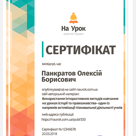
міжнародного руху
капіталу.
Тема 5.
Переваги та загрози глобалізації
14
Зміст глобалізації та її
основні причини.
Позитивні наслідки
глобалізації.
15
Проблеми, що
потребують спільного
вирішення: вичерпання
ресурсів, забруднення
довкілля, поглиблення
нерівності між
країнами. Місце
«великих» та «малих»
економік у процесах
глобалізації
16
Основні загрози
Тематична
глобалізації.
Залік № 2
Способи протидії
загрозам глобалізації.
17
Повторення та
ІІ семестр
узагальнення вивченого
Річна