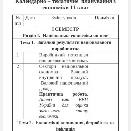
Календарно – тематичне
планування з
економіки 11 клас
№
Дата
Зміст уроків
Примітки
п\п
І СЕМЕСТР
Розділ І.
Національна економіка як ціле
Загальні результати національного
Тема 1.
виробництва
1
Виробничий потенціал
національної економіки.
2
Сектори національної
економіки. Валовий
внутрішній продукт.
Валовий національний
доход.
Практична робота.
Аналіз змін ВВП
України для оцінки
загального стану
економіки
Тема 2.
Економічні коливання, безробіття та
інфляція