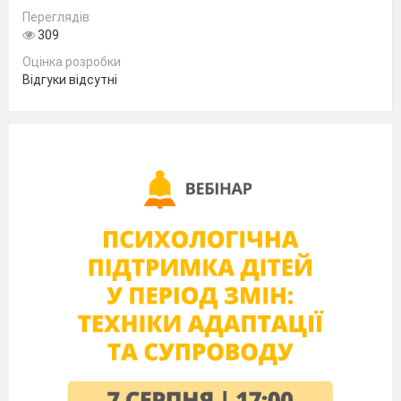
регулювання: податки,
Переглядів
видатки уряду та
державний бюджет.
309
Практична робота.
Оцінка розробки
Аналіз структури
Відгуки відсутні
державного бюджету
України з метою
ознайомлення з
основними статтями
надходжень та
видатків.
8
Інструменти грошового
Тематична
регулювання: емісія
Залік №1
грошей, режими
І семестр
формування валютного
курсу.
ІІ СЕМЕСТР
Розділ IІ.
Світова економіка
Тема 4.
Міжнародна торгівля, валютні
відносини, рух капіталів між країнами
9
Сучасне світове
господарство. Групи
країн, що формують