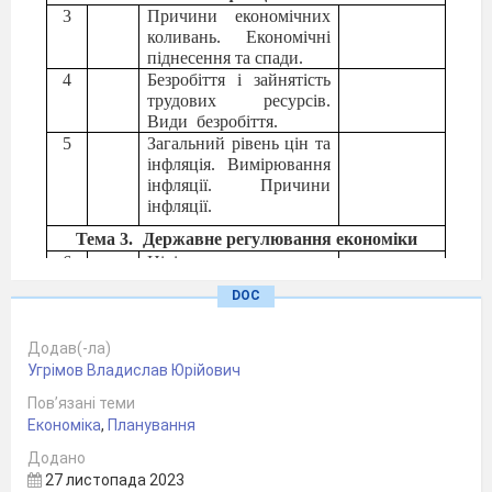
3
Причини економічних
коливань. Економічні
піднесення та спади.
4
Безробіття і зайнятість
трудових ресурсів.
Види
безробіття.
5
Загальний рівень цін та
інфляція. Вимірювання
інфляції. Причини
інфляції.
Тема 3.
Державне регулювання економіки
6
Цілі державного
регулювання.
DOC
Інструменти
фінансового та
грошового
Додав(-ла)
регулювання.
Угрімов Владислав Юрійович
7
Підтримка конкуренції
Пов’язані теми
та антимонопольне
Економіка
,
Планування
регулювання.
Інструменти
Додано
фінансового
27 листопада 2023