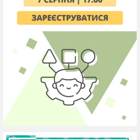
світове господарство.
10
Міжнародні економічні
відносини. Необхідність
міжнародної торгівлі та
її сучасні форми.
11
Міжнародні торгівельні
організації. Переваги
членства в СОТ.
Практична робота.
Аналіз торгового
балансу України з
метою визначення
основних статей
експорту та імпорту і
основних торгівельних
партнерів.
12
Валютні курси та умови
зовнішньої торгівлі
Форми міжнародного
руху капіталів.
13
Діяльність міжнародних
фінансово – кредитних
організацій у
забезпеченні