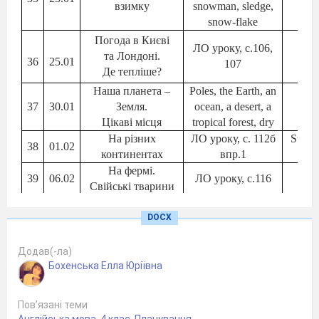
Pa
взимку
snowman, sledge,
snow-flake
Погода в Києві
С
ЛО уроку, с.106,
та Лондоні.
по
36
25.01
107
Де тепліше?
при
Наша планета –
Poles, the Earth, an
С
37
30.01
Земля.
ocean, a desert, a
по
Цікаві місця
tropical forest, dry
при
На різних
ЛО уроку, с. 112б
Superl
38
01.02
континентах
впр.1
of s
На фермі.
М
39
06.02
ЛО уроку, с.116
Свійські тварини
ім
Ферма дядька
A field, drive a car,
Ст
.
п
40
08.02
Фреда
DOCX
fat, thin
при
A tongue, a
С
У світі дикої
chameleon, great
по
Додав(-ла)
41
13.02
Бохенська Елла Юріївна
природи
white shark, a
при
lizard, an insect
(
в
Погода на
ЛО попередніх
Ст
.
п
Пов’язані теми
42
15.02
нашій планеті
уроків
при
Англійська мова
,
4 клас
,
Планування