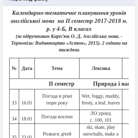
Календарно-тематичне планування уроків
англійської мови
на
II
семестр 2017-2018 н.
р. у 4-Б, В класах
(за підручником Карп’юк О. Д. Англійська мова. -
Тернопіль: Видавництво «Астон», 2015). 2 години на
тиждень
№
Дата
Тема
Лексика
Гр
II
семестр
Природа і навк
Погода в різні
Wet, foggy, muddy,
Бе
33
16.01
пори року
frosty, a leaf, leaves
р
ЛО уроку,
Погода восени
w
34
18.01
с. 100, 101
ski, skate, play
Розваги дітей
snowballs, make a
35
23.01