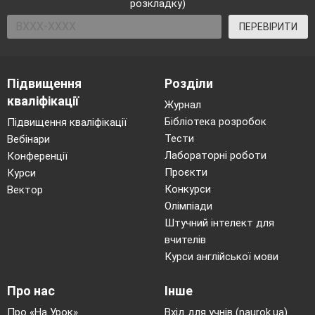
розкладку)
ПЕРЕВІРИТИ
Підвищення
Розділи
кваліфікації
Журнал
Бібліотека розробок
Підвищення кваліфікації
Тести
Вебінари
Лабораторні роботи
Конференції
Проєкти
Курси
Конкурси
Вектор
Олімпіади
Штучний інтелект для
вчителів
Курси англійської мови
Про нас
Інше
Про «На Урок»
Вхід для учнів (naurok.ua)