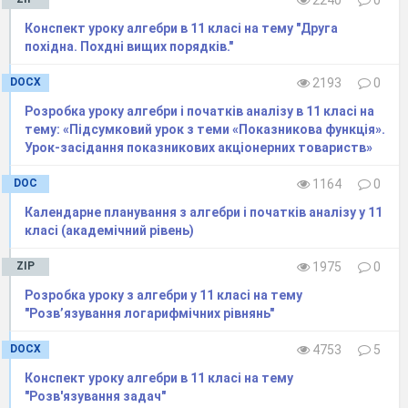
графіків
2240
0
26.
Найбільше і
1
Конспект уроку алгебри в 11 класі на тему "Друга
похідна. Похдні вищих порядків."
найменше
значення функції
DOCX
2193
0
на проміжку
Розробка уроку алгебри і початків аналізу в 11 класі на
27.
Узагальнення та
1
тему: «Підсумковий урок з теми «Показникова функція».
систематизація
Урок-засідання показникових акціонерних товариств»
знань, умінь та
DOC
1164
0
навичок з теми:
​Календарне планування з алгебри і початків аналізу у 11
«Похідна та її
класі (академічний рівень)
застосування»
28.
Контрольна
1
ZIP
1975
0
робота
№ 3
Розробка уроку з алгебри у 11 класі на тему
(комбінована).
"Розв’язування логарифмічних рівнянь"
Тема. Похідна та
DOCX
4753
5
її застосування
Конспект уроку алгебри в 11 класі на тему
29.
Корекція знань,
1
"Розв'язування задач"
умінь та навичок