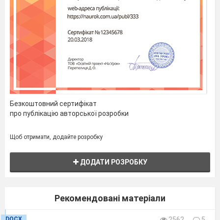
19.
Правила
1
диференціювання
20.
[Похідна
1
складеної
функції]
21.
Ознака сталості
1
функції. Достатні
умови зростання
Безкоштовний сертифікат
й спадання
про публікацію авторської розробки
функції.
Екстремуми
Щоб отримати, додайте розробку
функції
22.
Ознака сталості
1
ДОДАТИ РОЗРОБКУ
функції. Достатні
умови зростання
й спадання
Рекомендовані матеріали
функції.
DOCX
2562
5