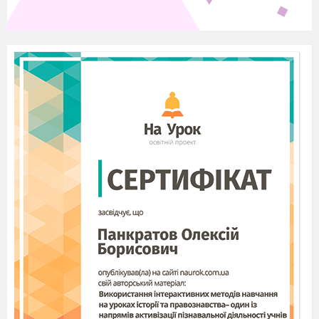
логарифмічна
функції
15.
Корекція знань,
1
умінь та навичок
з теми:
«Показникова та
логарифмічна
функції».
Границя функції
в точці
16.
Границя функції
1
в точці
17.
Похідна функції,
1
її геометричний і
фізичний зміст
18.
Правила
1
диференціювання