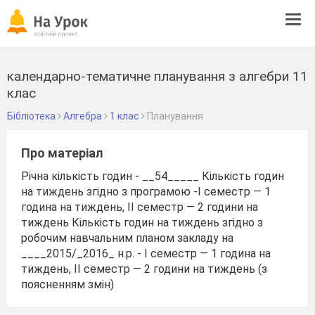
Tog
navi
календарно-тематичне планування з алгебри 11
клас
Бібліотека
Алгебра
1 клас
Планування
Про матеріал
Річна кількість годин - __54_____ Кількість годин
на тиждень згідно з програмою -І семестр — 1
година на тиждень, II семестр — 2 години на
тиждень Кількість годин на тиждень згідно з
робочим навчальним планом закладу на
____2015/_2016_ н.р. - І семестр — 1 година на
тиждень, II семестр — 2 години на тиждень (з
поясненням змін)