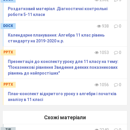
Екстремуми
функції
Роздатковий матеріал .Діагностичні контрольні
роботи 5-11 класи
23.
Ознака сталості
1
функції. Достатні
DOCX
938
0
умови зростання
Календарне планування: Алгебра 11 клас рівень
й спадання
стандарту на 2019-2020 н.р.
функції.
PPTX
1053
0
Екстремуми
функції
Презентація до конспекту уроку для 11 класу на тему:
"Показникові рівняння Зведення деяких показникових
24.
Застосування
1
рівнянь до найпростіших"
похідної до
дослідження
PPTX
1056
0
функцій
План-конспект відкритого уроку з алгебри і початків
25.
Застосування
1
аналізу в 11 класі
похідної до
дослідження
Схожі матеріали
функцій та їхніх
ZIP