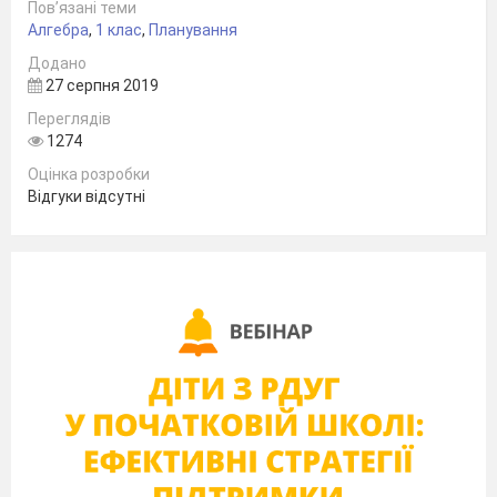
Пов’язані теми
дійсним
Алгебра
,
1 клас
,
Планування
показником
Додано
5.
Властивості та
1
27 серпня 2019
графіки
Переглядів
показникової
1274
функції
Оцінка розробки
6.
Показникові
1
Відгуки відсутні
рівняння
7.
Показникові
1
нерівності
8.
Логарифми та їх
1
властивості
9.
Властивості та
1
графік
логарифмічної
функції
10.
Логарифмічні
1