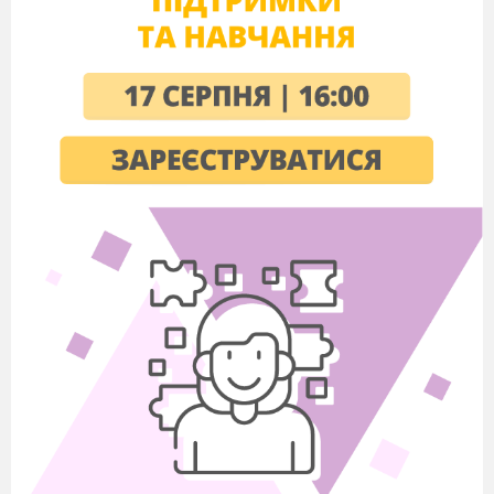
рівняння
11.
Логарифмічні
1
рівняння
12.
Логарифмічні
1
нерівності
13.
Узагальнення та
1
систематизація
знань, умінь та
навичок з теми:
«Показникова та
логарифмічна
функції»
14.
Контрольна
1
робота № 2
(комбінована).
Тема.
Показникова та