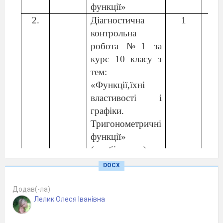
функції»
2.
Діагностична
1
контрольна
робота №1 за
курс 10 класу з
тем:
«Функції,їхні
властивості і
графіки.
Тригонометричні
функції»
(комбінована)
3.
Повторення
1
DOCX
відомостей про
функції
Додав(-ла)
Лелик Олеся Іванівна
4.
Степінь із
1
довільним