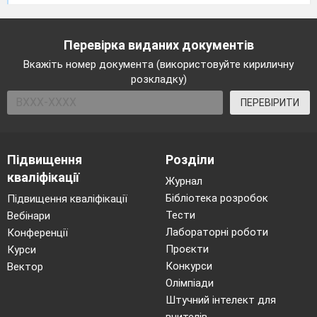
з теми: «Похідна
та її
Перевірка виданих документів
застосування».
Вкажіть номер документа (використовуйте кириличну
Первісна та її
розкладку)
властивості
ПЕРЕВІРИТИ
30.
Первісна та її
1
властивості
31.
Первісна та її
1
Підвищення
Розділи
властивості
кваліфікації
Журнал
32.
Визначений
1
Бібліотека розробок
Підвищення кваліфікації
інтеграл, його
Тести
Вебінари
геометричний
Лабораторні роботи
Конференції
зміст
Проєкти
Курси
33.
Визначений
1
Конкурси
Вектор
інтеграл, його
Олімпіади
геометричний
Штучний інтелект для
зміст