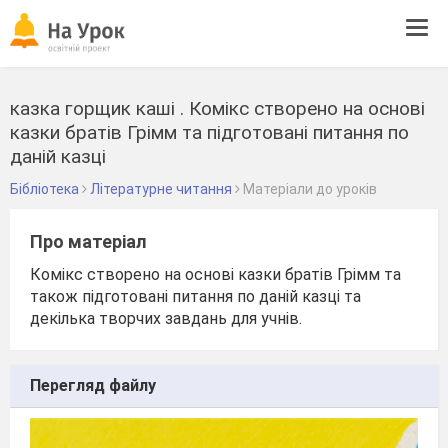
Tog
navi
казка горщик каші . Комікс створено на основі
казки братів Грімм та підготовані питання по
даній казці
Бібліотека
Літературне читання
Матеріали до уроків
Про матеріал
Комікс створено на основі казки братів Грімм та
також підготовані питання по даній казці та
декілька творчих завдань для учнів.
Перегляд файлу