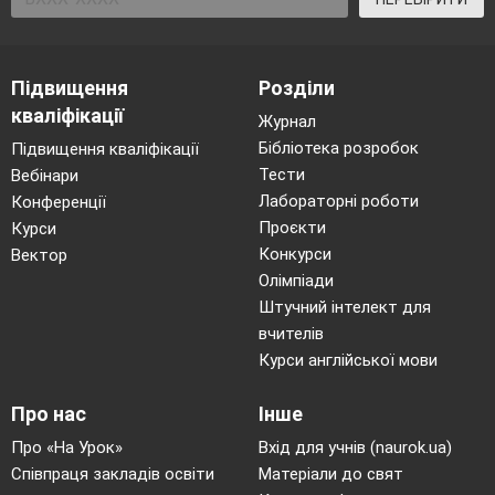
Підвищення
Розділи
кваліфікації
Журнал
Бібліотека розробок
Підвищення кваліфікації
Тести
Вебінари
Лабораторні роботи
Конференції
Проєкти
Курси
Конкурси
Вектор
Олімпіади
Штучний інтелект для
вчителів
Курси англійської мови
Про нас
Інше
Про «На Урок»
Вхід для учнів (naurok.ua)
Співпраця закладів освіти
Матеріали до свят