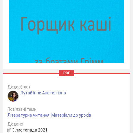
PDF
Додав(-ла)
Лутай Інна Анатоліївна
Пов’язані теми
Літературне читання
,
Матеріали до уроків
Додано
3 листопада 2021