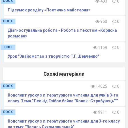
DOCX
403
0
Підсумок розділу «Поетична майстерня»
DOCX
950
0
Діагностувальна робота - Робота з текстом «Корисна
розмова»
DOC
1159
0
Урок "Знайомство з творчістю Т.Г. Шевченко"
Схожі матеріали
DOCX
14025
0
Конспект уроку з літературного читання для учнів 3-го
класу. Тема "Леонід Глібов байка "Коник -Стрибунець"""
DOCX
9911
0
Конспект уроку з літературного читання для 3-го класу
на тему: "Василь Сухомлинський".