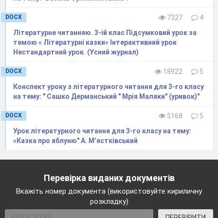
DOCX
7327
4
Літературне читанняю. 3-ій клас Підсумковий урок за
темою « Літературні казки» Інтерактивний урок
Нестандартний урок. (Усний журнал)
DOCX
18922
5
Конспект уроку з літературного читання для 3-го класу
на тему: " Сашко Дерманський " Мрія Маляки" (уривок)"
DOCX
5168
5
Урок літературного читання для 3-го класу на тему:
«Казка про яблуню" А. М’ястківський
Перевірка виданих документів
Вкажіть номер документа (використовуйте кириличну
розкладку)
ПЕРЕВІРИТИ