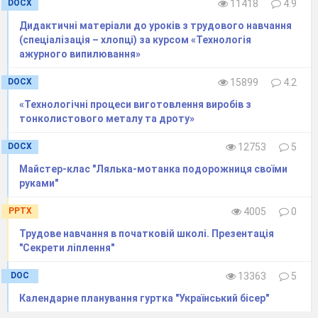
ромашку, волошки, чорнобривці, барвінок,
DOCX
11418
4.9
калину, як казали бабусі кожна квіточка
Дидактичні матеріали до уроків з трудового навчання
лікувала або щось допомагала дівчинці.
(спеціалізація – хлопці) за курсом «Технологія
ажурного випилювання»
Чорнобривці – щоб головонька не боліла;
Ромашка – заспокоювала серце;
DOCX
15899
4.2
«Технологічні процеси виготовлення виробів з
Барвінок – розвивав зір;
тонколистового металу та дроту»
Калина – то дівоча врода;
DOCX
12753
5
Мак – спокій і врівноваженість.
Майстер-клас "Лялька-мотанка подорожниця своїми
Вчитель:
Діти, перш, ніж почати роботу,
руками"
порадьтесь у якій техніці ви будете працювати.
PPTX
4005
0
Даринка
: Щоб вам було легше працювати сама
Трудове навчання в початковій школі. Презентація
Весна вам буде допомагати. Вона передала вам
"Секрети ліплення"
красивий малюнок і чарівні листи (діти
називають техніку і одержують відповідний
DOC
13363
5
лист. У листах роздруковані схеми та
Календарне планування гуртка "Український бісер"
послідовність виконання виробів.)