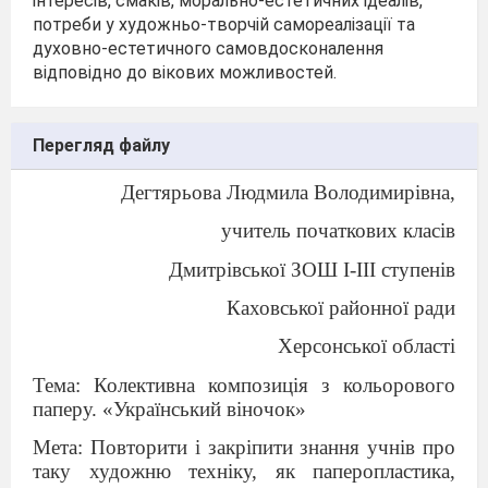
інтересів, смаків, морально-естетичних ідеалів,
потреби у художньо-творчій самореалізації та
духовно-естетичного самовдосконалення
відповідно до вікових можливостей.
Перегляд файлу
Дегтярьова Людмила Володимирівна,
учитель початкових класів
Дмитрівської ЗОШ І-ІІІ ступенів
Каховської районної ради
Херсонської області
Тема: Колективна композиція з кольорового
паперу. «Український віночок»
Мета:
Повторити і закріпити знання учнів про
таку художню техніку, як паперопластика,