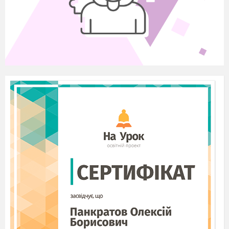
Катерини Білокур. Хтось пригадав квіти, які
зображені на листівках, на конвертах. Хтось
може сказати, що квіти можна зробити з
паперу.)
-
Молодці! Ваша пам’ять і уява створила
прекрасні образи квітів. Ви ще згадали про
видатну українську художницю Катерину
Білокур, яка понад усе любила малювати квіти.
Отже, я хочу запропонувати вам невеличку
вікторину за репродукціями її картин. (Вчитель
показує репродукції, а учні називають їх).
-
До якого виду образотворчого мистецтва
відносяться ці картини?
( До живопису)
-
У яких жанрах виконано ці картини? (У
жанрі пейзажу та натюрморту)
-
Яку техніку використовувала майстриня?
(Вона працювала масляними фарбами.