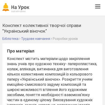
Tog
navi
Конспект колективної творчої справи
"Український віночок"
Бібліотека
Трудове навчання
Розробки уроків
Про матеріал
Конспект містить матеріали щодо закріплення
знань учнів про художню техніку- паперопластика,
колаж, аплікація, витинанка для виготовлення
кількох колективних композицій із кольорового
паперу «Український віночок». Розкриття учням
емоційно-смислового задуму композицій та
широкі можливості втілення його художніми
засобами, поняття необхідності взаємозв’язку
частин в єдиному цілому. Виховування художніх