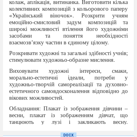
колаж, аплікація, витинанка. Виготовити кілька
колективних композицій з кольорового паперу
«Український віночок». Розкрити учням
емоційно-смисловий задум композицій та
широкі можливості втілення його художніми
засобами та поняття необхідності
взаємозв’язку частин в єдиному цілому.
Розкривати художні та загальні здібності учнів;
стимулювати художньо-образне мислення.
Виховувати художні інтереси, смаки,
морально-естетичні ідеали, потреби у
художньо-творчій самореалізації та духовно-
естетичного самовдосконалення відповідно до
вікових можливостей.
Обладнання: Плакат із зображення дівчини –
весни, плакат із зображенням дівчат, що
танцюють у лузі і закликають весну.
Репродукція картини Катерини Білокур.
Казковий персонаж – лялька Оленка.
DOCX