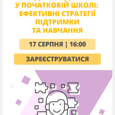
віночок з квітів зараз на уроці!
–Але у нас немає квітів.
Вчитель: Погляньте на парти. Що ви
підготували до уроку? (клей, ножиці,
кольоровий папір і картон). Так, з цих
матеріалів можна зробити квіти.
II. Актуалізація інтелектуально-психологічного
потенціалу учнів.
Вчитель: Заплющить очі, поміркуйте і уявіть
собі квіти (одна хвилина). Вони тендітні,
різнобарвні, ніжні, привабливі, ароматні,
красиві, пахучі, веселі. Вони ваблять нас,
милують і тішать своєю красою. А тепер
відкрийте очі і скажіть квіти які ви бачили.
( Хтось з дітей може сказати, що він побачив
квіти в лузі, хтось лісові квіти. Хтось уявив
квіти, що зображені на репродукціях картин