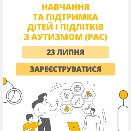
знань.
Сьогодні усі ми з вами будемо членами
екіпажу. Як ви вважаєте, які предмети повинні
знати моряки?
(географію, алгебру, фізику, геометрію,
астрономію, іноземні мови0.
Так , і
серед цих предметів-алгебра. От
сьогодні в процесі подорожі по функціях ми
подивимося, наскільки підкований екіпаж
нашого корабля з алгебри.
Перевіримо, наскільки ви знаєте "район
плавання».
Усне опитування(слайд)
Питання:
Дати визначення незалежної змінної.
Дати визначення залежної перемінної.