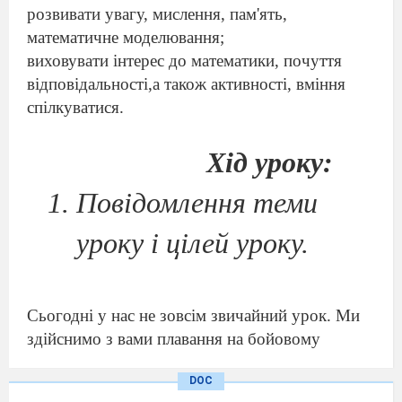
розвивати увагу, мислення, пам'ять,
математичне моделювання;
виховувати інтерес до математики, почуття
відповідальності,а також активності, вміння
спілкуватися.
Хід уроку:
Повідомлення теми
уроку і цілей уроку.
С
ьогодні у нас не зовсім звичайний урок. Ми
здійснимо
з вами плавання на бойовому
кораблі, будемо
бр
ати участь у бойових
DOC
навчаннях. А де ми будемоплавати, можна