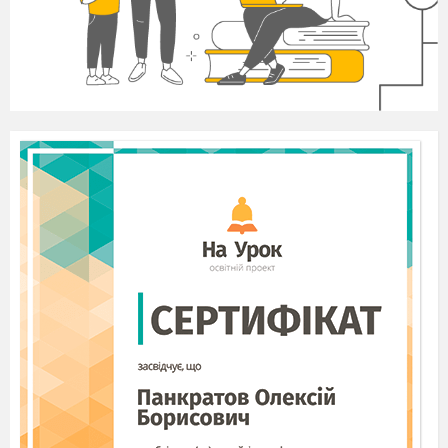
Що називається функцією?
Як по-іншому зв. незалежна змінна?
Як по-іншому зв. залежна змінна?
Як називається значення залежної
змінної?
7
. Яка функція називається лінійної?
8
. Що є графіком лінійної функції?
9
. Коли графіки двох лінійних функцій
перетинаються?
10.
Коли графіки двох лінійних функцій
не
перетинаються?
Повторення поняття «Функція».
1.
Для успішного проведення навчань кожному
члену екіпажу
роздають
по одному чистому
аркушу. Чи буде дана залежність «учень-