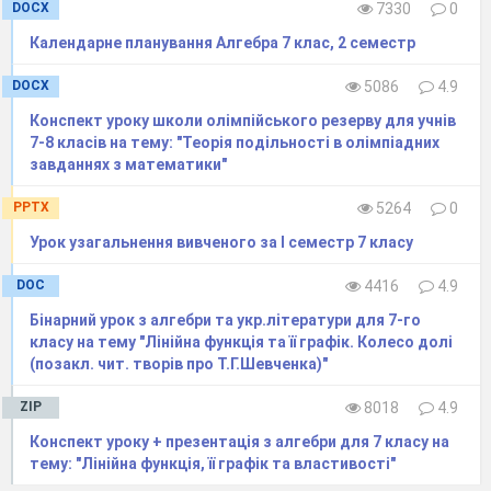
DOCX
7330
0
б
) наш
-
у = 2х, супротивника
-
у =- 3х.
Календарне планування Алгебра 7 клас, 2 семестр
Зустрінуться?
DOCX
5086
4.9
3. Розв
´
язування
вправ.
Конспект уроку школи олімпійського резерву для учнів
7-8 класів на тему: "Теорія подільності в олімпіадних
завданнях з математики"
Члени екіпажу судна показали, що всі вони
PPTX
5264
0
цілком можуть взяти участь у бойових
Урок узагальнення вивченого за І семестр 7 класу
навчаннях. Ми виходимо у відкрите море,
наше завдання - виявити і знищити
кораблі
DOC
4416
4.9
умовного
су
противника. Але
-
полундра!
Бінарний урок з алгебри та укр.літератури для 7-го
Раптом відмовили всі бортові системи корабля
класу на тему "Лінійна функція та її графік. Колесо долі
і навігаційні прилади, а нам потрібно терміново
(позакл. чит. творів про Т.Г.Шевченка)"
обчислити передбачувані координати точок
ZIP
8018
4.9
зустрічі з
кораблями
супротивника. Нам відомі
Конспект уроку + презентація з алгебри для 7 класу на
формули руху нашого судна і судна
тему: "Лінійна функція, її графік та властивості"
су
противника
.
Я
к дізнатися координати точок