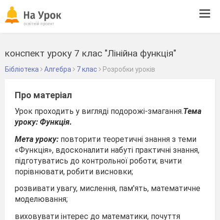
Tog
navi
конспект уроку 7 клас "Лінійна функція"
Бібліотека
Алгебра
7 клас
Розробки уроків
Про матеріал
Урок проходить у вигляді подорожі-змагання.
Тема
уроку: Функція.
Мета уроку:
повторити теоретичні знання з теми
«Функція», вдосконалити набуті практичні знання,
підготуватись до контрольної роботи; вчити
порівнювати, робити висновки;
розвивати увагу, мислення, пам'ять, математичне
моделювання;
виховувати інтерес до математики, почуття