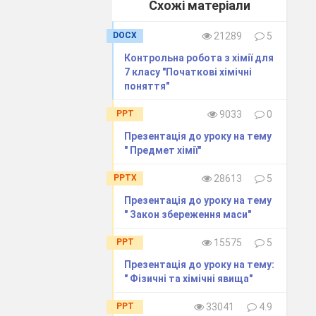
дничо-
Схожі матеріали
DOCX
21289
5
астки
Контрольна робота з хімії для
7 класу "Початкові хімічні
поняття"
овки;
PPT
9033
0
рироди;
Презентація до уроку на тему
" Предмет хімії"
PPTX
28613
5
Презентація до уроку на тему
" Закон збереження маси"
PPT
15575
5
Презентація до уроку на тему:
" Фізичні та хімічні явища"
PPT
33041
4.9