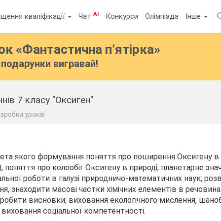
AI
щення кваліфікації
Чат
Конкурси
Олімпіада
Інше
бок
«Фантастична п’ятірка»
подарунки вигравай!
нів 7 класу "Оксиген"
зробки уроків
 мета якого формування поняття про поширення Оксигену в 
); поняття про колообіг Оксигену в природі, планетарне зна
ьної роботи в галузі природничо-математичних наук; роз
ння, знаходити масові частки хімічних елементів в речовин
, робити висновки; виховання екологічного мислення, шано
 виховання соціальної компетентності.