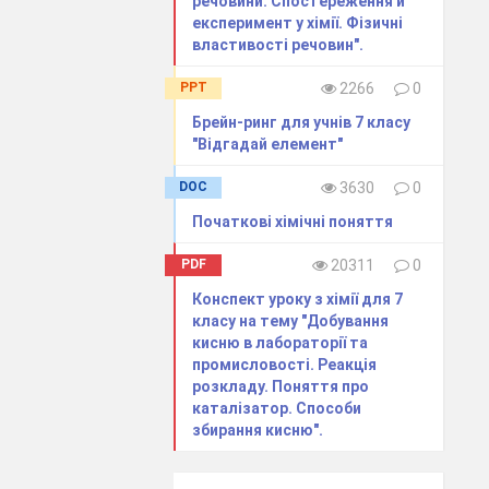
речовини. Спостереження й
експеримент у хімії. Фізичні
властивості речовин".
PPT
2266
0
Брейн-ринг для учнів 7 класу
"Відгадай елемент"
DOC
3630
0
Початкові хімічні поняття
PDF
20311
0
Конспект уроку з хімії для 7
класу на тему "Добування
кисню в лабораторії та
ій корі,
промисловості. Реакція
розкладу. Поняття про
каталізатор. Способи
рне значення
збирання кисню".