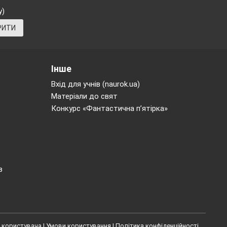
у)
РИТИ
Інше
Вхід для учнів (naurok.ua)
Матеріали до свят
Конкурс «Фантастична п’ятірка»
 які
в
 користувача
|
Умови користування
|
Політика конфіденційності