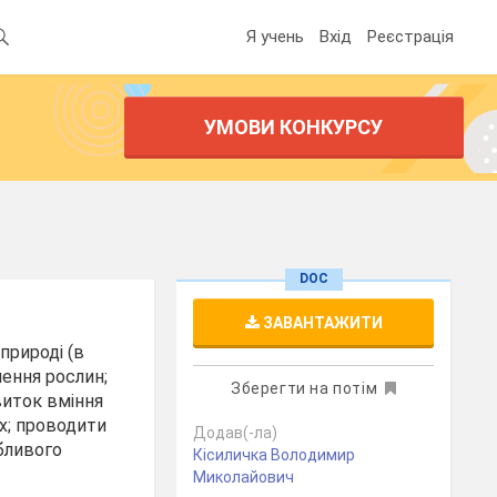
Я учень
Вхід
Реєстрація
УМОВИ КОНКУРСУ
DOC
ЗАВАНТАЖИТИ
природі (в
чення рослин;
Зберегти на потім
виток вміння
ах; проводити
Додав(-ла)
бливого
Кісиличка Володимир
Миколайович