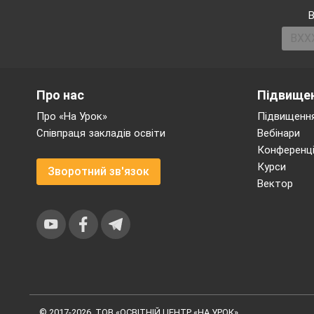
В
Т
Про нас
Підвищен
Про «На Урок»
Підвищення
елемент
Співпраця закладів освіти
Вебінари
Конференці
уроку
Курси
Зворотний зв'язок
Що повинен
Вектор
знати учень?
Що повинен
вміти учень?
© 2017-2026, ТОВ «ОСВІТНІЙ ЦЕНТР «НА УРОК»