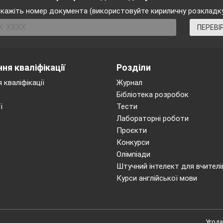
кажіть номер документа (використовуйте кириличну розкладк
ПЕРЕВІ
ехнологічна картка уроку
ня кваліфікації
Розділи
 кваліфікації
Журнал
його зміст
Бібліотека розробок
ї
Тести
Лабораторні роботи
вміст Оксигену в земній корі, атмосфері;
Проєкти
Конкурси
етапи колообігу хімічного елемента в природі;
Олімпіади
планетарне значення рослин; екологічні проблеми,
Штучний інтелект для вчителі
пов’язані з колообігом Оксигену.
Курси англійської мови
описувати поширеність Оксигену в природі;
поясняти схему колообігу Оксигену, планетарне
Угода