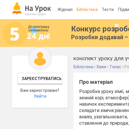
Журнал
Бібліотека
Тести
Підви
Конкурс розро
До розіграшу
залишилось:
24 дні
Розробки додавай – 
конспект уроку для уч
Бібліотека
Хімія
7 клас
Ро
ЗАРЕЄСТРУВАТИСЬ
Про матеріал
Вже зареєстровані?
Розробка уроку хімії,
Увійти
земній корі, атмосфері
навичок експериментал
складати хімічні рівня
аналіз, узагальнювати
ставлення до природи;