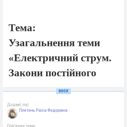
Тема:
Узагальнення теми
«Електричний
струм.
Закони постійного
струму.
DOCX
Додав(-ла)
Плетень Раїса Федорівна
Пов’язані теми