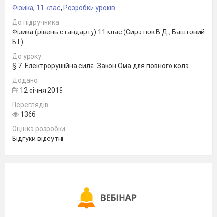
Фізика
,
11 клас
,
Розробки уроків
Плетінь Р.Ф.
До підручника
Фізика (рівень стандарту) 11 клас (Сиротюк В.Д., Баштовий
вчитель
В.І.)
фізики
До уроку
Пологівської
§ 7. Електрорушійна сила. Закон Ома для повного кола
ЗОШ I-III ст. №4
Додано
12 січня 2019
Переглядів
1366
Оцінка розробки
Відгуки відсутні
м. Пологи