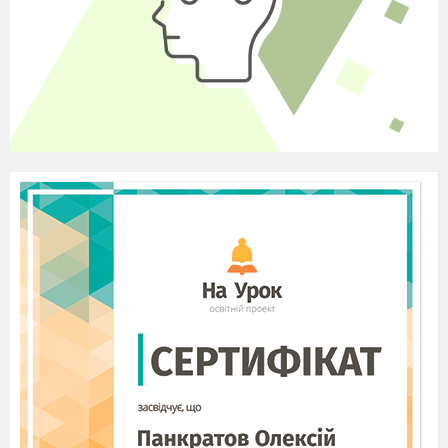
картофель, луковица, алюминиевая кружка,
металлический чайник.
Методы:
фронтально- индивидуальный опрос,
демонстрационный эксперимент, «мозговой
штурм»,
«микрофон», «выбери позицию», работа в
малых группах.
Тип урока: урок обобщения и систематизации
знаний.
ХОД УРОКА.
I
.Проверка домашнего задания
.
1) Индивидуальная работа у доски: записать все
законы и формулы по данной теме.
2) Фронтальный опрос:
1.Что называют электрическим током?
2. По каким признакам
можно судить о наличии
электрического тока
?
3.Какие условия необходимы для
существования электрического тока?