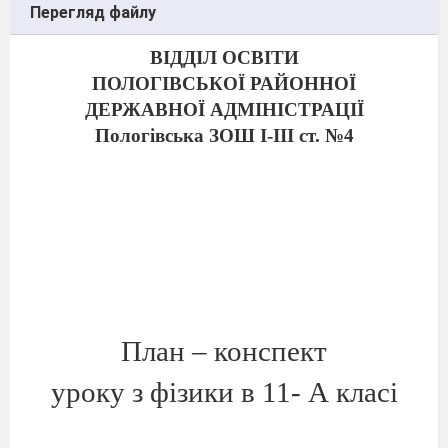
Перегляд файлу
ВІДДІЛ ОСВІТИ
ПОЛОГІВСЬКОЇ РАЙОННОЇ
ДЕРЖАВНОЇ АДМІНІСТРАЦІЇ
Пологівська ЗОШ
I
-
III
ст. №4
План – конспект
уроку з фізики в 11- А класі