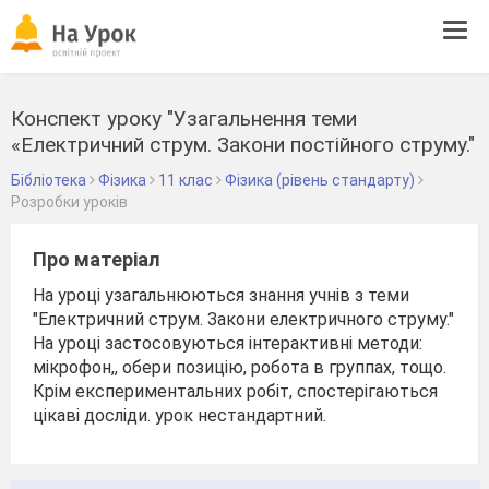
Tog
navi
Конспект уроку "Узагальнення теми
«Електричний струм. Закони постійного струму."
Бібліотека
Фізика
11 клас
Фізика (рівень стандарту)
Розробки уроків
Про матеріал
На уроці узагальнюються знання учнів з теми
"Електричний струм. Закони електричного струму."
На уроці застосовуються інтерактивні методи:
мікрофон,, обери позицію, робота в группах, тощо.
Крім експериментальних робіт, спостерігаються
цікаві досліди. урок нестандартний.