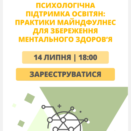
Обобщение
темы
:
«Электрический ток. Законы
постоянного тока.»
Цель
:
- Обобщить и систематизировать знания учащихся
по теме «Законы постоянного тока»;
- сформировать научно-материалистическое
мировоззрение учащихся;
- развивать логическое мышление учащихся,
умения решать задачи.
Эпиграф:
«Знание тогда знание, когда
приобретено усилиями своей мысли, а не одной
памятью.» Л. Н. Толстой.
Оборудование:
кодоскоп, магнитофон,
гальванометр, реостат, ключ, источник тока,
амперметр, вольтметр, чувствительный
гальванометр, соединительные провода,