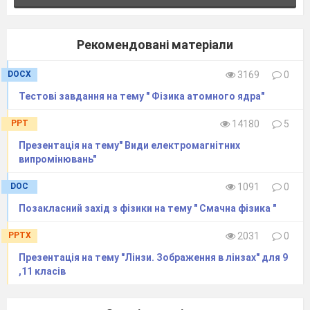
можно характеризовать?
Что показывает ЭДС?
10. На демонстрационном столе находятся
следующие приборы: гальванометр,
Рекомендовані матеріали
соединительные провода, картофель.
Вопрос учителя: отклонится ли стрелка
DOCX
3169
0
гальванометра при подключении картофеля к
гальванометру?
Тестові завдання на тему " Фізика атомного ядра"
PPT
14180
5
Презентація на тему" Види електромагнітних
випромінювань"
DOC
1091
0
Позакласний захід з фізики на тему " Смачна фізика "
PPTX
2031
0
Презентація на тему "Лінзи. Зображення в лінзах" для 9
,11 класів
Обсуждение вопроса ведется с использованием
МЕТОДА «ВЫБЕРИ ПОЗИЦИЮ». На партах