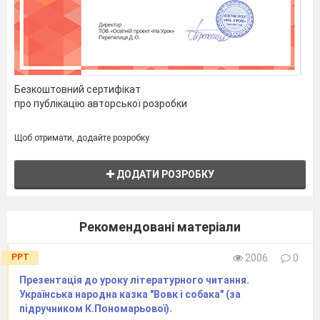
Вечірня зіронька встає.
Дочка вечерять подає,
А мати хоче научати,
Так соловейко не дає.
Поклала мати коло хати
Безкоштовний сертифікат
Маленьких діточок своїх;
про публікацію авторської розробки
Сама заснула коло їх.
Затихло все, тільки дівчата
Щоб отримати, додайте розробку
Та соловейко не затих.
Діти, про що розповідається в вірші?
ДОДАТИ РОЗРОБКУ
Хто подає вечерю?
Де вечеряє сім’я?
3. Читання вірша учнями:
Рекомендовані матеріали
про себе;
ланцюжком;
PPT
2006
0
читання «хвиля»
(починає читати пара
Презентація до уроку літературного читання.
дітей за першою партою. Після
Українська народна казка "Вовк і собака" (за
прочитування двох рядочків, до цієї пари
підручником К.Пономарьової).
приєднується наступна, далі – третя і так