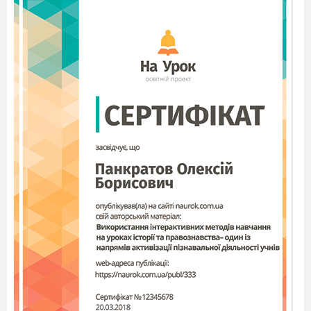
віршем, давайте з’ясуємо значення деяких
слів.
2. Словникова робота.
Хрущі
– великі жуки, які літають.
Плуг
– знаряддя праці для обробітку землі.
Плугатарі
– орачі, ті хто ходять за плугом.
Зіронька встає
– сходить на небі.
(На дошці малюнки із зображенням цих слів).
Робота над вивченням нового твору
(15 хв).
Відкрийте підручник на сторінці 119 та
послухайте вірш (вчитель декламує вірш ).
Садок вишневий коло хати,
Хрущі над вишнями гудуть,
Плугатарі з плугами йдуть,
Співають ідучи дівчата,
А матері вечерять ждуть.
Сім’я вечеря коло хати,