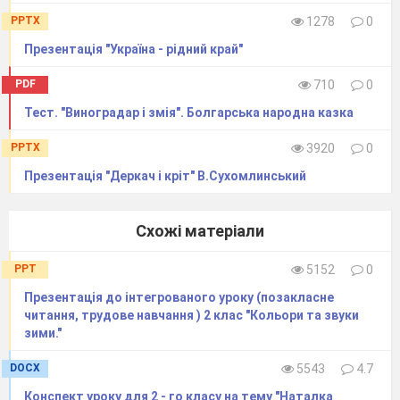
охоплюються всі діти класу).
PPTX
1278
0
читання вголос окремими учнями.
Презентація "Україна - рідний край"
4. Бесіда за прочитаним.
Із скількох стовпців складається вірш?
PDF
710
0
Яку пору року змалював поет? Чому ви так
вирішили?
Тест. "Виноградар і змія". Болгарська народна казка
Який настрій вірша?
PPTX
3920
0
Хто згадується у вірші?
5. Словесне малювання.
Презентація "Деркач і кріт" В.Сухомлинський
Діти, оберіть із вірша по одному стовпчику,
який вам найбільше сподобався, та
Схожі матеріали
поміркуйте, що б ви намалювали до цих
рядків.
Фізкультхвилинка.
PPT
5152
0
Презентація до інтегрованого уроку (позакласне
читання, трудове навчання ) 2 клас "Кольори та звуки
зими."
DOCX
5543
4.7
Конспект уроку для 2 - го класу на тему "Наталка