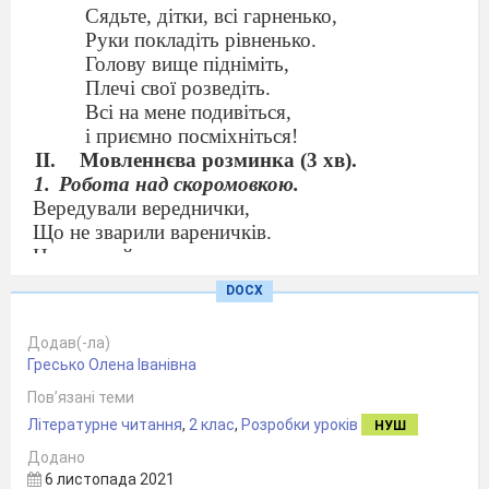
Сядьте, дітки, всі гарненько,
Руки покладіть рівненько.
Голову вище підніміть,
Плечі свої розведіть.
Всі на мене подивіться,
і приємно посміхніться!
Мовленнєва розминка (3 хв).
Робота над скоромовкою.
Вередували вереднички,
Що не зварили вареничків.
Не вередуйте, вередниченьки,
Ось поваряться варениченьки.
DOCX
Робота над чистомовкою.
А зараз повторюйте за мною
(вчитель
Додав(-ла)
говорить, а діти повторюють
).
Гресько Олена Іванівна
Сні-сні-сні – народивсь він на весні,
Пов’язані теми
Ас-ас-ас – підростав малий Тарас,
Іт-іт-іт – став відомий на весь світ,
Літературне читання
,
2 клас
,
Розробки уроків
НУШ
Ар-ар-ар – написав для всіх «Кобзар».
Додано
Актуалізація опорних знань учнів
6 листопада 2021