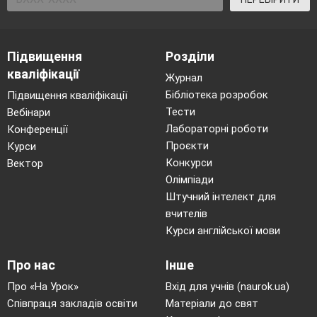
батько;
батько.
Підсумок уроку (2 хв). Рефлексія.
Домашнє завдання (2 хв).
Підвищення
Розділи
Вивчити вірш Т. Г. Шевченка «Садок
кваліфікації
вишневий коло хати» напам’ять. За
Журнал
бажанням намалювати до нього
Бібліотека розробок
Підвищення кваліфікації
ілюстрацію.
Тести
Вебінари
Лабораторні роботи
Конференції
Проєкти
Курси
Конкурси
Вектор
Олімпіади
Штучний інтелект для
вчителів
Курси англійської мови
Про нас
Інше
Про «На Урок»
Вхід для учнів (naurok.ua)
Співпраця закладів освіти
Матеріали до свят