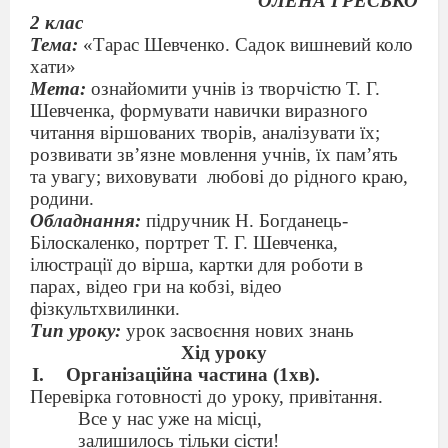
ОЛЕНА ГРЕСЬКО
2 клас
Тема:
«Тарас Шевченко. Садок вишневий коло
хати»
Мета:
ознайомити учнів із творчістю Т. Г.
Шевченка, формувати навички виразного
читання віршованих творів, аналізувати їх;
розвивати зв’язне мовлення учнів, їх пам’ять
та увагу; виховувати
любові до рідного краю,
родини.
Обладнання:
підручник Н. Богданець-
Білоскаленко, портрет Т. Г. Шевченка,
ілюстрації до вірша, картки для роботи в
парах, відео гри на кобзі, відео
фізкультхвилинки.
Тип уроку:
урок засвоєння нових знань
Хід уроку
Організаційна частина (1хв).
Перевірка готовності до уроку, привітання.
Все у нас уже на місці,
залишилось тільки сісти!