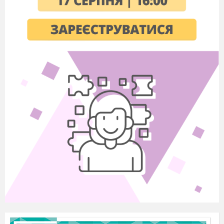
гарно співав. Любив слухати кобзарів і
бандуристів, добре малював. Свою першу
книжку Т. Шевченко назвав «Кобзар», бо
звуки кобзи для нього були найдорожчими,
він чув їх змалку. Ці звуки назавжди
залишилися в його серці, як спомин про
рідну Україну. Згодом Т. Шевченка стали
називати Великим Кобзарем.
(Перегляд
відео гри на кобзі).
У своїх літературних творах він прославив
Україну, рідну землю, її працьовитих людей.
Вірші поета — мелодійні, як народні пісні.
Багато з них покладено на музику, з ними ви
ознайомитеся в старших класах. Твори Т.
Шевченка знають у всьому світі. Згадуючи
раннє дитинство, Т. Шевченко написав
ліричний вірш «Садок вишневий коло
хати...», з яким ми сьогодні і
познайомимося.
Але перед тим, як ми ознайомимося із