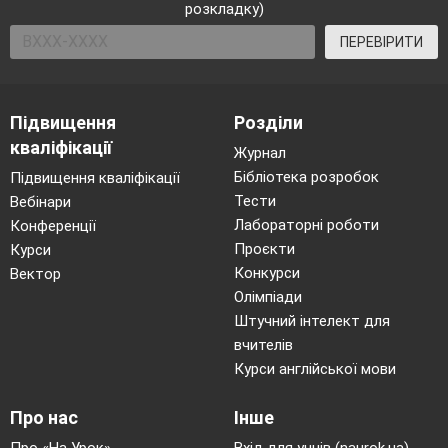
розкладку)
ПЕРЕВІРИТИ
Підвищення
Розділи
кваліфікації
Журнал
Бібліотека розробок
Підвищення кваліфікації
Тести
Вебінари
Лабораторні роботи
Конференції
Проєкти
Курси
Конкурси
Вектор
Олімпіади
Штучний інтелект для
вчителів
Курси англійської мови
Про нас
Інше