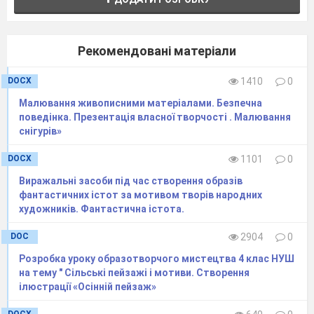
сьогоднішній урок принесе вам
задоволення від нашої співпраці . Тож не
гаймо ні хвилини, будьмо уважні та
Рекомендовані матеріали
старанні.
DOCX
1410
0
2. Актуалізація опорних знань.
Малювання живописними матеріалами. Безпечна
2.1.Вступна бесіда.
поведінка. Презентація власної творчості . Малювання
снігурів»
—
Жінка-матір … Скільки мудрості у
змісті величних слів! За кожним жіночим
DOCX
1101
0
іменем — свята щаслива доля, адже Вона
Виражальні засоби під час створення образів
— матінка, мама, матуся — берегиня роду
фантастичних істот за мотивом творів народних
українського. Чи є краще, більш кохане
художників. Фантастична істота.
слово в усіх мовах світу, ніж слово Мама?!
DOC
2904
0
Божа Матір, Мати-Україна, рідна ненька —
це три матері, що освячують наше життя.
Розробка уроку образотворчого мистецтва 4 клас НУШ
В образі Матері осягаємо розумом своїм
на тему " Сільські пейзажі і мотиви. Створення
ілюстрації «Осінній пейзаж»
рідну Україну.
Діти, яка пора року незабаром завітає