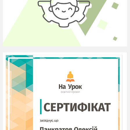
2.2 Створення проблемної ситуації.
Декламування вірша І. Жиленка “Весна і мама”.
2.3. Оголошення теми і мети уроку.
3.Вивчення нового матеріалу
3.1. Бесіда на тему уроку.
3.2. Бесіда за репродукціями картин.
4.Вступний інструктаж. Демонстрація
та
пояснення виконання готового матеріалу.
4.1.Поетапне зображення композиції вчителем.
4.2. Практична діяльність учнів.
4.3. Індивідуальна допомога
учням.
* Фізкультхвилинка
4.4. Оцінювання,коментування дитячих робіт.
5. Підсумок уроку.
5.1.Підсумкова бесіда.
5.2. Прощання з класом.
5.3. Прибирання робочих місць.