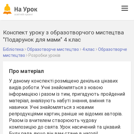
Tog
navi
Конспект уроку з образотворчого мистецтва
"Подарунок для мами" 4 клас
Бібліотека
Образотворче мистецтво
4 клас
Образотворче
мистецтво
Розробки уроків
Про матеріал
У даному конспекті розміщено декілька цікавих
видів роботи. Учні знайомляться з новою
інформацією і разом із тим, пригадують пройдений
матеріал, аналізують набуті знання, вміння та
навички. Учні знайомляться з новими
репродукціями картин, раніше не відомих авторів.
Разом із вчителем створюють чудову
композицію до свята. Урок насичений та цікавий.
Буду рада, якщо він вам стане в нагоді!