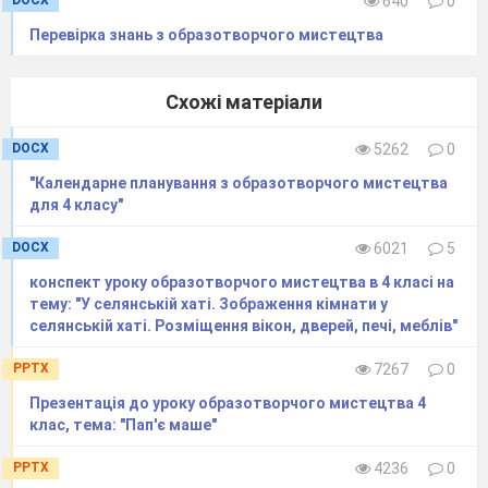
DOCX
640
0
до нас?
Перевірка знань з образотворчого мистецтва
А скажіть мені будь ласка, яке свято
до нас наближається з приходом
весни?
Схожі матеріали
Так, незабаром ми святкуватимемо 8
Березня — Міжнародний жіночий
DOCX
5262
0
день. Це свято відзначається у
"Календарне планування з образотворчого мистецтва
перший місяць весни, коли сонце вже
для 4 класу"
починає прогрівати землю, на лісових
DOCX
6021
5
галявинах розцвітають проліски,
прилітають пташки з теплих країв.
конспект уроку образотворчого мистецтва в 4 класі на
“Мамине свято” — називають його
тему: "У селянській хаті. Зображення кімнати у
селянській хаті. Розміщення вікон, дверей, печі, меблів"
діти.
PPTX
7267
0
Презентація до уроку образотворчого мистецтва 4
клас, тема: "Пап'є маше"
2.2 Створення проблемної ситуації.
Декламування вірша І. Жиленка
PPTX
4236
0