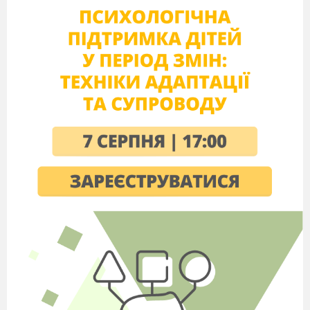
любові до матері; шанобливе ставлення до
творів мистецтва; почуття прекрасного; любов
до образотворчого мистецтва .
Обладнання:
ілюстрації картин відомих
художників – живописців, поетапність
зображення кошика з квітами, роздатковий
матеріал, простий олівець, гумка, кольорові
олівці, альбоми для малювання,
Тип уроку:
комбінований
Клас:
4
План уроку
1.Організація класу до уроку.
1.1.Привітання з учнями.
1.2. Перевірка готовності учнів до уроку.
1.3. Створення сприятливого психологічного
комфорту в класі
2.Актуалізація опорних знань.
2.1.Вступна бесіда