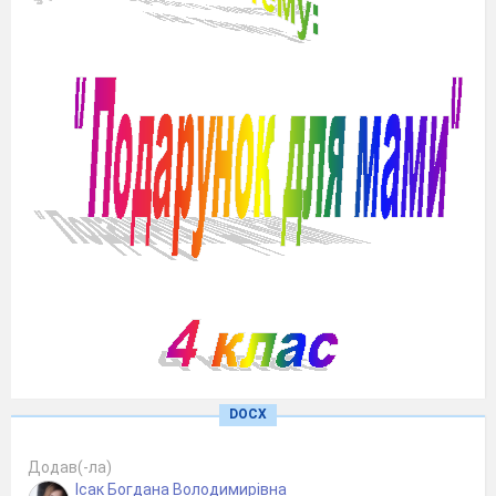
DOCX
Додав(-ла)
Ісак Богдана Володимирівна