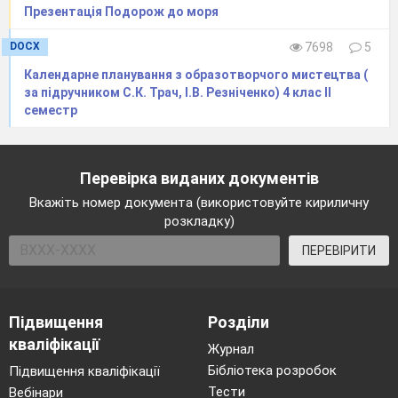
“Весна і мама”.
Презентація Подорож до моря
Якось я спитала у Весни:
—
Ти чому приходиш, поясни?
DOCX
7698
5
І Весна мені сказала прямо:
Календарне планування з образотворчого мистецтва (
за підручником С.К. Трач, І.В. Резніченко) 4 клас ІІ
—
Поспішаю я на свято мами!
семестр
Поспішають квіти проростати,
Поспішають журавлі вертати,
Перевірка виданих документів
Поспішає сонечко теплішать,
Вкажіть номер документа (використовуйте кириличну
розкладку)
Поспішають дітки розумнішать.
ПЕРЕВІРИТИ
В Африці далекій, пам’ятаю,
Говорив мені Премудрий Слон,
Підвищення
Розділи
Що якби на світі мам не стало,
кваліфікації
Журнал
То й весни б на світі не було!
Бібліотека розробок
Підвищення кваліфікації
Тести
Вебінари
Ще сказав: — Ви помічали, може,