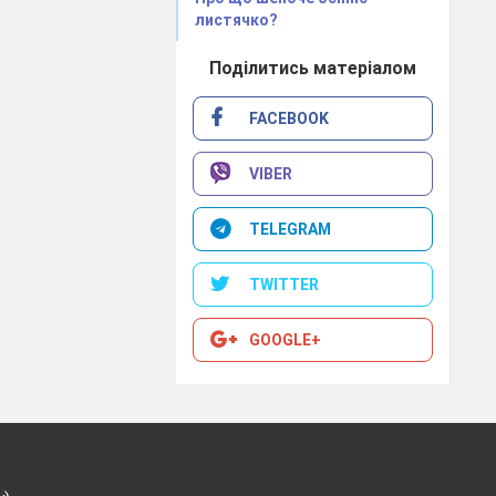
листячко?
Поділитись матеріалом
FACEBOOK
VIBER
TELEGRAM
TWITTER
GOOGLE+
ро що в ньому
апишіть.