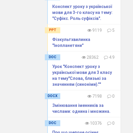
Конспект уроку з української
мови для 3-го класу на тему:
"Суфікс. Роль суфіксів".
PPT
9119
5
Фізкультхвилинка
"Інопланетяни"
DOC
28362
4.9
Урок "Конспект уроку з
 повідомлення?
української мови для 3 класу
на тему"Слова, близькі за
значенням (синоніми).""
DOCX
7198
0
нь за метою
Змінювання іменників за
числами: однина і множина.
DOC
10376
0
Про що шепоче осіннє