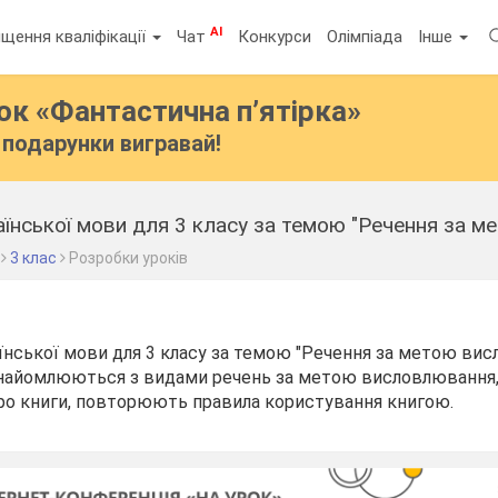
AI
щення кваліфікації
Чат
Конкурси
Олімпіада
Інше
бок
«Фантастична п’ятірка»
подарунки вигравай!
аїнської мови для 3 класу за темою "Речення за 
3 клас
Розробки уроків
їнської мови для 3 класу за темою "Речення за метою вис
ознайомлюються з видами речень за метою висловлювання,
о книги, повторюють правила користування книгою.