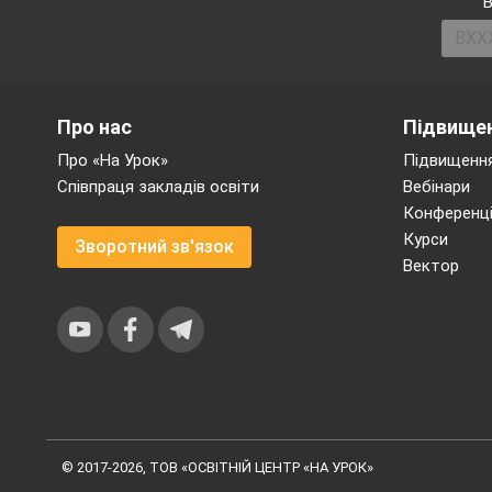
У минулі часи 
В
Прочитайте друг
Чому книгу нази
Про нас
Підвищен
З якою інтонаці
Про «На Урок»
Підвищення
речення? Запиші
Співпраця закладів освіти
Вебінари
Прочитайте речен
Конференці
Курси
Бери книгу тільк
Зворотний зв'язок
Вектор
Який знак стоїть
2. Узагальнення зна
V
І. Усвідомлення н
Що об
’
єднує ці 
© 2017-2026, ТОВ «ОСВІТНІЙ ЦЕНТР «НА УРОК»
(Входить дівчина
ко