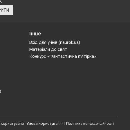
у)
РИТИ
Інше
зиваються такі
Вхід для учнів (naurok.ua)
Матеріали до свят
Конкурс «Фантастична п’ятірка»
ь.
 у підручнику.
в
 користувача
|
Умови користування
|
Політика конфіденційності