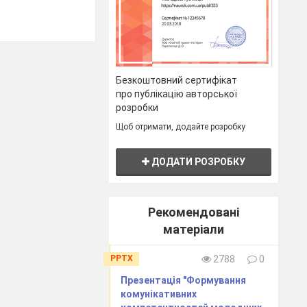
Безкоштовний сертифікат
про публікацію авторської
розробки
Щоб отримати, додайте розробку
ДОДАТИ РОЗРОБКУ
мувати вміння
Рекомендовані
ати інтерес до
матеріали
PPTX
2788
0
Презентація "Формування
комунікативних