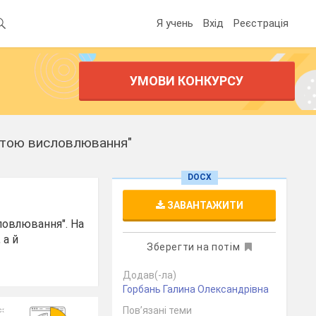
Я учень
Вхід
Реєстрація
УМОВИ КОНКУРСУ
метою висловлювання"
DOCX
ЗАВАНТАЖИТИ
ловлювання". На
 а й
Зберегти на потім
Додав(-ла)
Горбань Галина Олександрівна
Пов’язані теми