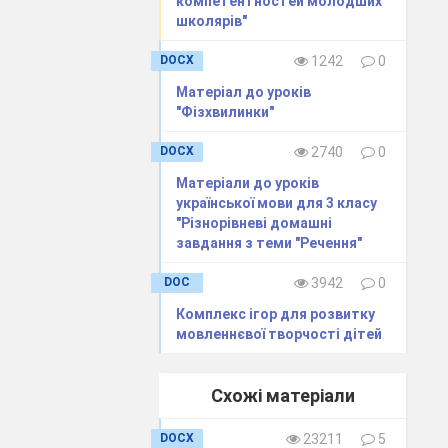
компетентностей молодших
школярів"
DOCX
1242
0
Матеріал до уроків
"Фізхвилинки"
DOCX
2740
0
Матеріали до уроків
української мови для 3 класу
"Різнорівневі домашні
завдання з теми "Речення"
DOC
3942
0
Комплекс ігор для розвитку
мовленнєвої творчості дітей
Схожі матеріали
DOCX
23211
5