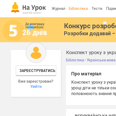
Журнал
Бібліотека
Тести
Підви
Конкурс розро
До розіграшу
залишилось:
26 днів
Розробки додавай – 
Конспект уроку з укр
Бібліотека
Українська мова
ЗАРЕЄСТРУВАТИСЬ
Про матеріал
Вже зареєстровані?
Конспект уроку з укра
Увійти
уроці діти не тільки 
поповнюють знання пр