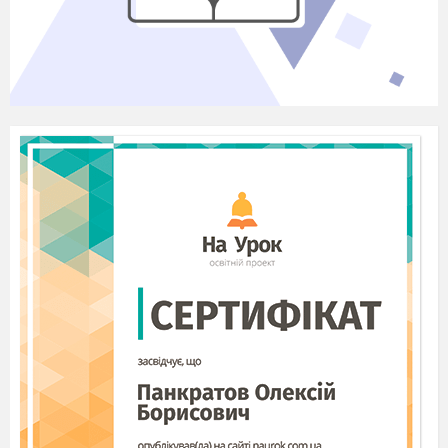
іншого. Діти прагнуть скористатися
позитивним прикладом свого
героя.
Казка
допомагає виробити те
чи
інше
ставлення до навколишньої дійсності,
до вчинків людей, викликає прагнення
наслідувати хорошому
казковому
герою і
противитися поганому
поводженню
казкових героїв,
тим
самим
закласти в душі і
свідомості
дитини
певні моральні
установки.
Діти і
казка нероздільні,
вони
створені одне для одного і тому знайомство
з
казками
допомагає у вирішенні
морального виховання дітей дошкільного
віку.