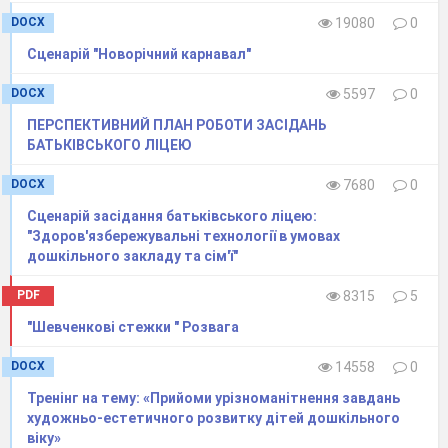
невід'ємним елементом у вихованні дітей.
DOCX
19080
0
Вона доступною мовою вчить
Сценарій "Новорічний карнавал"
дітей
життя,
розповідає про добро і
зло.
Діти легше розуміють
казку,
ніж прісну
DOCX
5597
0
дорослу
мову. Тому якщо дорослі хочуть
ПЕРСПЕКТИВНИЙ ПЛАН РОБОТИ ЗАСІДАНЬ
БАТЬКІВСЬКОГО ЛІЦЕЮ
допомогти пояснити щось дитині,
підтримати його, доведеться згадати мову
DOCX
7680
0
дитинства -
казку.
Читаючи і
розповідаючи
Сценарій засідання батьківського ліцею:
казки,
дорослі
"Здоров'язбережувальні технології в умовах
дошкільного закладу та сім'ї"
PDF
8315
5
"Шевченкові стежки " Розвага
розвивають внутрішній світ дитини. Діти,
яким
з раннього дитинства
DOCX
14558
0
читалися
казки,
швидше починають
Тренінг на тему: «Прийоми урізноманітнення завдань
говорити, правильно висловлювати свої
художньо-естетичного розвитку дітей дошкільного
віку»
думки. Дитячі
казки розширюють