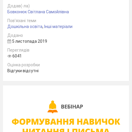
Додав(-ла)
Бовконюк Світлана Самойлівна
Пов’язані теми
Дошкільна освіта
,
Інші матеріали
Додано
5 листопада 2019
Переглядів
6041
Дошкільний вік є найбільш важливим
Оцінка розробки
Відгуки відсутні
періодом формування моральних
і
загальнолюдських цінностей. Одним з
ефективних засобів розвитку доброзичливих
взаємин у дітей дошкільного віку є
казка.
У
чарівний світ
казок
дитина потрапляє в
самому ранньому віці. Слухаючи їх, малюк,
немов по сходах, йде по
життю
і
залишається з нею назавжди.
З дитячої
казки