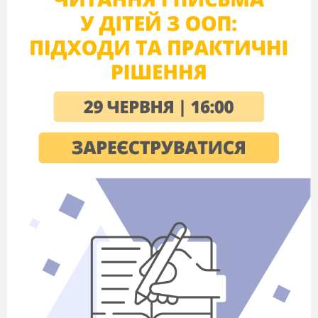
починається його знайомство зі світом
літератури, з миром людських взаємин і з
навколишнім світом в цілому.
Казка
є таким
же необхідним етапом розвитку дитини, як і
гра.
Казка
активно впливає на почуття і
розум
дитини,
розвиває його
сприйнятливість і емоційність. У
казці ніхто
не вчить дитину
«жити
правильно».
Дитина
вчитися
розуміти
вчинки героїв
казки,
події
казкового
сюжету
природно і послідовно випливають одне з