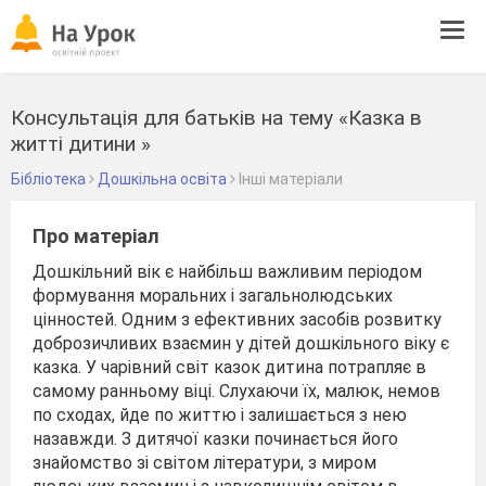
Tog
navi
Консультація для батьків на тему «Казка в
житті дитини »
Бібліотека
Дошкільна освіта
Інші матеріали
Про матеріал
Дошкільний вік є найбільш важливим періодом
формування моральних і загальнолюдських
цінностей. Одним з ефективних засобів розвитку
доброзичливих взаємин у дітей дошкільного віку є
казка. У чарівний світ казок дитина потрапляє в
самому ранньому віці. Слухаючи їх, малюк, немов
по сходах, йде по життю і залишається з нею
назавжди. З дитячої казки починається його
знайомство зі світом літератури, з миром