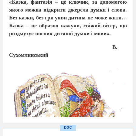
«
Казка
,
фантазія
–
це
ключик
,
за
допомогою
якого
можна
відкрити
джерела
думки
і
слова
.
Без
казки
,
без
гри
уяви
дитина
не
може
жити
…
Казка
–
це
образно
кажучи
,
свіжий
вітер
,
що
роздмухує
вогник
дитячої
думки
і
мови
».
В
.
Сухомлинський
DOC