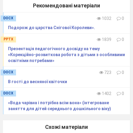
прищепити дітям почуття прекрасного,
Рекомендовані матеріали
адже, поняття етики та естетики в
педагогічному процесі тісно
DOCX
1032
0
взаємопов'язані.
Подорож до царства Снігової Королеви».
Дійсно, не можна навчити
дитину
PPTX
1839
0
правди,
добра,
без формування у нього
Презентація педагогічного досвіду на тему
«Корекційно-розвиткова робота з дітьми з особливими
понять
«гарне»
і
«негарне»,
«справжнє»
і
«хибне
освітніми потребами»
можна навчити його прагнути до захисту
правди, добра, чи не сформувавши в нього
DOCX
723
0
емоційний протест проти зла і брехні ,
В гості до весняної квіточки
вміння цінувати прекрасне й добре в природі
DOCX
1402
0
і людях.
«Вода чарівна і потрібна всім вона» (інтегроване
заняття для дітей середнього дошкільного віку)
Одним з головних засобів морального
виховання є книга. Книга
казок - це
Схожі матеріали
перший
«підручник
життя»
людини.
Казка
є