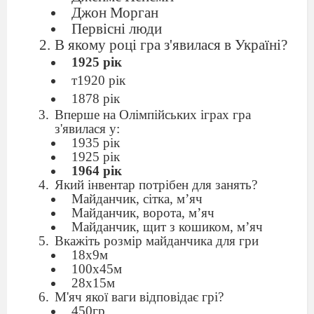
Джон Морган
Первісні люди
В якому році гра з'явилася в Україні?
1925 рік
т
1920 рік
1878 рік
Вперше на Олімпійських іграх гра
з'явилася у:
1935 рік
1925 рік
1964 рік
Який інвентар потрібен для занять?
Майданчик, сітка, м’яч
Майданчик, ворота, м’яч
Майданчик, щит з кошиком, м’яч
Вкажіть розмір майданчика для гри
18х9м
100х45м
28х15м
М'яч якої ваги відповідає грі?
450гр