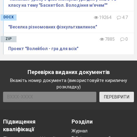
класу на тему "Баскетбол. Володіння м'ячем""
DOCX
19264
4.7
"Веселка різномовних фізкультхвилинок"
ZIP
7885
0
Проект "Волейбол - гра для всіх"
Перевірка виданих документів
Вкажіть номер документа (використовуйте кириличну
розкладку)
ПЕРЕВІРИТИ
Підвищення
Розділи
кваліфікації
Журнал