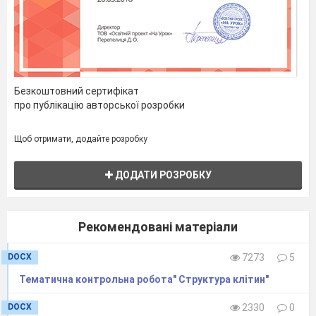
Безкоштовний сертифікат
про публікацію авторської розробки
Щоб отримати, додайте розробку
ДОДАТИ РОЗРОБКУ
Рекомендовані матеріали
Тематична контрольна робота
DOCX
7273
5
з біології
за темою «Хімічний склад клітини та
Тематична контрольна робота" Структура клітин"
біологічні молекули»
9 клас
DOCX
2330
0