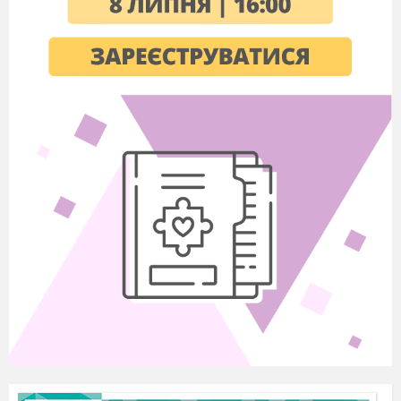
Б) моносахаридів
Г)
ліпідів
10. Установіть відповідність між термінами й
визначеннями.
1.
А) Високомолекулярні
Денатурація
біополімери, мономерами
яких є амінокислоти
2. Жири
Б) Процес порушення
природної структури білка без
руйнування пептидних
зв’язків
3. Білки
В) Азотиста основа, яка
входить до складу РНК
4. Урацил
Г) Найпоширеніший клас
ліпідів
Д) Біологічно активні
речовини, які виробляються
грибами, бактеріями та згубно
впливають на мікроорганізми