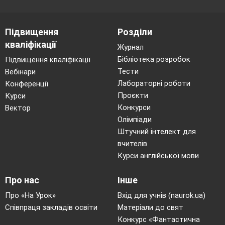
А) створення структури клітин і
організмів
Б) запасання поживних речовин
Підвищення
Розділи
В) утворення нових молекул органічних
кваліфікації
речовин
Журнал
Г) утворення енергії, яка
Бібліотека розробок
Підвищення кваліфікації
використовується клітиною
Тести
Вебінари
Лабораторні роботи
Конференції
8.Розмістіть вуглеводи в послідовності за
Проєкти
Курси
кількістю атомів Карбону, які входять
Конкурси
Вектор
до складу молекули, від найменшої до
Олімпіади
найбільшої:
Штучний інтелект для
А) тріоза
В)
вчителів
тетроза
Курси англійської мови
Б) пентоза
Г)
гексоза
Про нас
Інше
Про «На Урок»
Вхід для учнів (naurok.ua)
9. Укажіть макроелементи:
Співпраця закладів освіти
Матеріали до свят
А) H, O, C, N, P, S, Na
В) Au,
Конкурс «Фантастична
Se, Hg, U, Ra