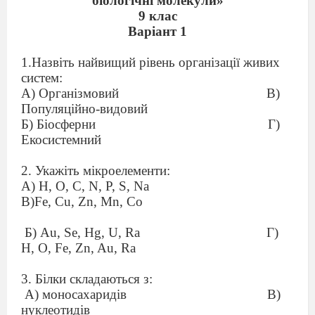
біологічні молекули»
9 клас
Варіант 1
1.Назвіть найвищий рівень організації живих
систем:
А) Організмовий
В)
Популяційно-видовий
Б) Біосферни
Г)
Екосистемний
2. Укажіть мікроелементи:
А) H, O, C, N, P, S, Na
В)Fe, Cu, Zn, Mn, Co
Б) Au, Se, Hg, U, Ra
Г)
H, O, Fe, Zn, Au, Ra
3. Білки складаються з:
А) моносахаридів
В)
нуклеотидів