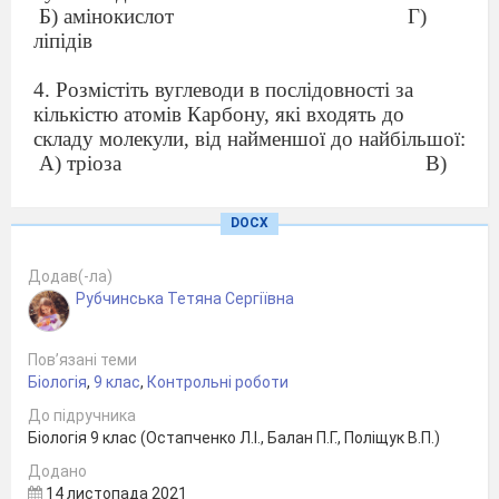
Б) амінокислот
Г)
ліпідів
4. Розмістіть вуглеводи в послідовності за
кількістю атомів Карбону, які входять до
складу молекули, від найменшої до найбільшої:
А) тріоза
В)
тетроза
Б) пентоза
DOCX
Г)гексози
Додав(-ла)
5. Полісахаридом є:
Рубчинська Тетяна Сергіївна
А) сахароза
В)
крохмаль
Б) глюкоза
Г)
Пов’язані теми
галактоза
Біологія
,
9 клас
,
Контрольні роботи
До підручника
6. Запасається в клітинах рослин:
Біологія 9 клас (Остапченко Л.І., Балан П.Г., Поліщук В.П.)
А) хітин
В)
Додано
крохмаль
14 листопада 2021