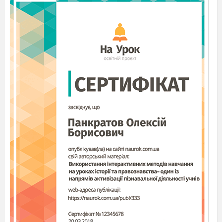
й ракові клітини
11.Поясніть термін:
Біополімери-
12.Розв’яжіть задачі:
1.До складу білка входить 800
амінокислот. Визначте довжину гена, який
кодує
синтез цього білка?
2. Добудуйте комплементарний ланцюг
ДНК:
ГГГ-ЦАТ-ААЦ-ГЦТ.