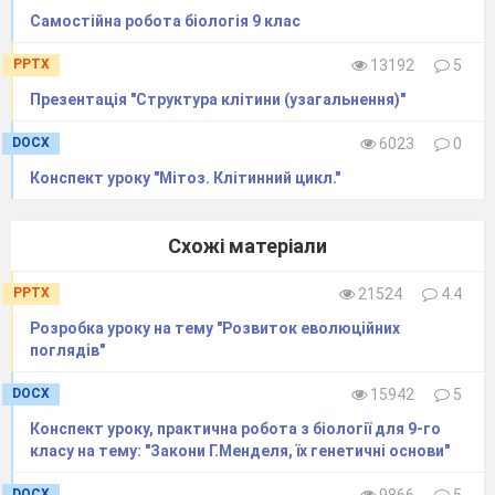
Варіант 2
Самостійна робота біологія 9 клас
Аденін – це:
PPTX
13192
5
А) моносахариди
В)
Презентація "Структура клітини (узагальнення)"
азотиста основа
Б) амінокислота
Г)
DOCX
6023
0
ліпід
Конспект уроку "Мітоз. Клітинний цикл."
Полісахариди складаються з:
А) моносахаридів
В)
амінокислот
Схожі матеріали
Б) нуклеотидів
Г)
ліпідів
PPTX
21524
4.4
Розробка уроку на тему "Розвиток еволюційних
Амінокислотою є:
поглядів"
А) гліцин
В)
фруктоза
DOCX
15942
5
Б) віск
Г)
Конспект уроку, практична робота з біології для 9-го
лактоза
класу на тему: "Закони Г.Менделя, їх генетичні основи"
Структура білків, представлена
DOCX