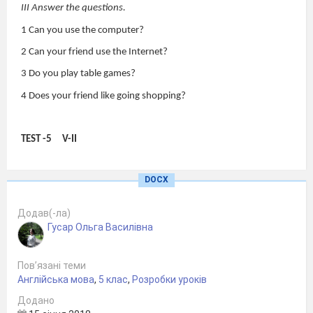
III Answer the questions.
1 Can you use the computer?
2 Can your friend use the Internet?
3 Do you play table games?
4 Does your friend like going shopping?
TEST -5
V-II
I Use the correct pronouns.
DOCX
1
You and Betty
are pupils.
2 Where is
Helen
from?
Додав(-ла)
Гусар Ольга Василівна
3
Kate and I
are crazy about music.
4
(I\My)
best friend is Peter.
Пов’язані теми
5 (
You\Your
) house is nice.
Англійська мова
,
5 клас
,
Розробки уроків
6 (
He\His )
family is not big.
Додано