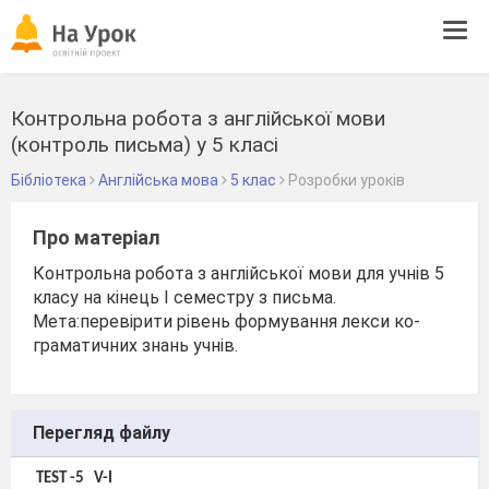
Tog
navi
Контрольна робота з англійської мови
(контроль письма) у 5 класі
Бібліотека
Англійська мова
5 клас
Розробки уроків
Про матеріал
Контрольна робота з англійської мови для учнів 5
класу на кінець І семестру з письма.
Мета:перевірити рівень формування лекси ко-
граматичних знань учнів.
Перегляд файлу
TEST -5
V-I