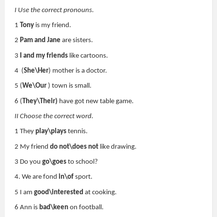
I Use the correct pronouns.
1
Tony
is my friend.
2
Pam and Jane
are sisters.
3
I and my friends
like cartoons.
4
(
She\Her
) mother is a doctor.
5 (
We\Our
) town is small.
6 (
They\Their)
have got new table game.
II Choose the correct word.
1 They
play\plays
tennis.
2 My friend
do not\does not
like drawing.
3 Do you
go\goes
to school?
4. We are fond
in\of
sport.
5 I am
good\interested
at cooking.
6 Ann is
bad\keen
on football.