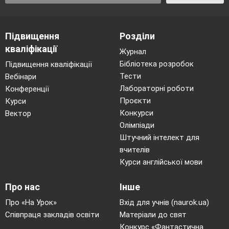
Підвищення
Розділи
кваліфікації
Журнал
Бібліотека розробок
Підвищення кваліфікації
Тести
Вебінари
Лабораторні роботи
Конференції
Проєкти
Курси
Конкурси
Вектор
Олімпіади
Штучний інтелект для
вчителів
Курси англійської мови
Про нас
Інше
Про «На Урок»
Вхід для учнів (naurok.ua)
Співпраця закладів освіти
Матеріали до свят
Конкурс «Фантастична