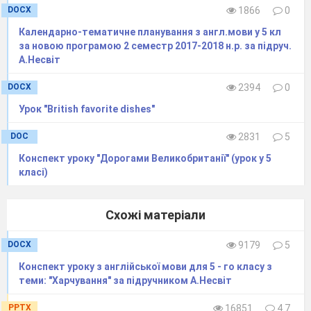
DOCX
1866
0
Календарно-тематичне планування з англ.мови у 5 кл
за новою програмою 2 семестр 2017-2018 н.р. за підруч.
А.Несвіт
DOCX
2394
0
Урок "British favorite dishes"
DOC
2831
5
Конспект уроку "Дорогами Великобританії" (урок у 5
класі)
Схожі матеріали
DOCX
9179
5
Конспект уроку з англійської мови для 5 - го класу з
теми: "Харчування" за підручником А.Несвіт
PPTX
16851
4.7