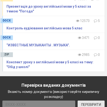
Презентація до уроку англійської мови у 5 класі за
темою "Погода"
DOCX
12573
5
Контроль аудіювання англійська мова 5 клас
DOCX
3471
0
“ИЗВЕСТНЫЕ МУЗЫКАНТЫ . МУЗЫКА”.
ZIP
2985
0
Конспект уроку з англійської мови у 5 класі на тему:
"Обід у школі"
Перевірка виданих документів
Вкажіть номер документа (використовуйте кириличну
розкладку)
ПЕРЕВІРИТИ