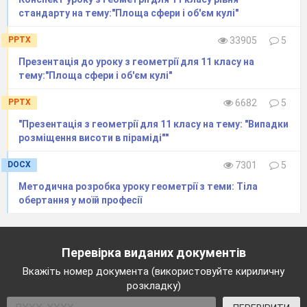
стандарту на тему:"Площа сфери і об'єм кулі"
PPTX
33905
5
Презентація до уроку з геометрії для 11 класу на
тему:"Площа сфери і об'єм кулі"
PPTX
6682
5
"Презентація з геометрії для 11 класу на тему: "Випадки
розміщення висоти в піраміді""
DOCX
7301
5
Методична розробка уроку геометрії з теми: Тіла
обертання у моїй професії
Перевірка виданих документів
Вкажіть номер документа (використовуйте кириличну
розкладку)