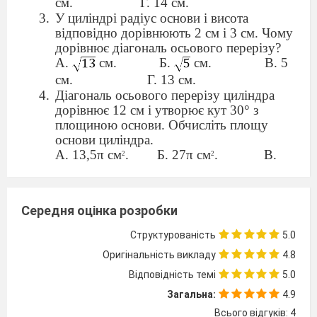
см.
Г. 14 см.
У циліндрі радіус основи і висота
відповідно дорівнюють 2 см і 3 см. Чому
дорівнює діагональ осьового перерізу?
А.
см.
Б.
см.
В. 5
см.
Г. 13 см.
Діагональ осьового перерізу циліндра
дорівнює 12 см і утворює кут 30° з
площиною основи. Обчисліть площу
основи циліндра.
А. 13,5π см
.
Б. 27π см
.
В.
2
2
36π см
.
Г. 108π см
.
2
2
Довжина кола основи конуса дорівнює
40π см, а його висота — 21 см.
Середня оцінка розробки
Обчисліть довжину твірної конуса.
Радіус кулі дорівнює 5 см. Чому
Структурованість
5.0
дорівнює площа перерізу кулі, який
Оригінальність викладу
4.8
проходить через її центр?
Відповідність темі
5.0
Площа перерізу кулі дорівнює 64πсм2.
Цей переріз віддалений від центра кулі
Загальна:
4.9
на 6см. Знайти радіус кулі.
Всього відгуків: 4