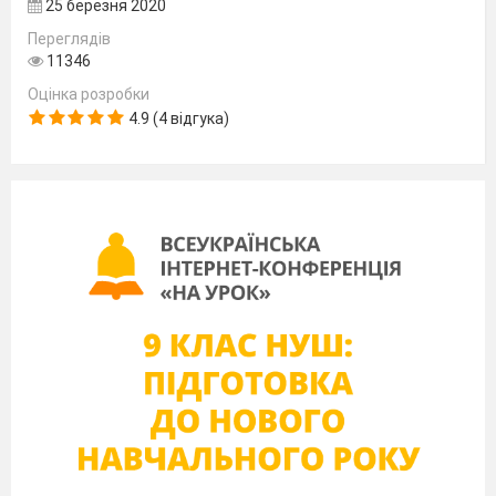
25 березня 2020
Знайдіть діаметр циліндра що при цьому
Переглядів
утворився.
11346
А. 13 см.
Б. 8 см.
В. 18
см.
Г. 9 см.
Оцінка розробки
У циліндрі висота й діагональ осьового
4.9 (4 відгука)
перерізу відповідно дорівнюють
13 см і 5 см. Чому дорівнює радіус
основи циліндра?
А. 12 см. Б. 8 см. В. 6 см. Г. 4 см.
Діагональ осьового перерізу циліндра
дорівнює 8 см і утворює кут 30°
з твірною. Обчисліть площу основи
циліндра.
А. 12
π
см
.
Б. 16
π
см
.
В. 48
π
2
2
см
.
Г. 4
π
см
.
2
2
Площа основи конуса дорівнює 64π см
,
2
а його твірна — 17 см. Обчисліть висоту
конуса.
Обчисліть радіус кулі, якщо площа
перерізу кулі площиною, що проходить