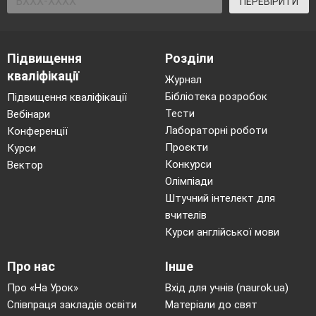
ПЕРЕВІРИТИ
Підвищення
Розділи
кваліфікації
Журнал
Бібліотека розробок
Підвищення кваліфікації
Тести
Вебінари
Лабораторні роботи
Конференції
Проєкти
Курси
Конкурси
Вектор
Олімпіади
Штучний інтелект для
вчителів
Курси англійської мови
Про нас
Інше
Про «На Урок»
Вхід для учнів (naurok.ua)
Співпраця закладів освіти
Матеріали до свят