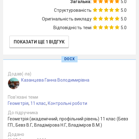
Загальна:
5.0
Структурованість
5.0
Оригінальність викладу
5.0
Контрольна
Відповідність темі
5.0
робота з геометрії № 2
Тіла
ПОКАЗАТИ ЩЕ 1 ВІДГУК
обертання
DOCX
Варіант 2
Вибрати невірне твердження
Додав(-ла)
А) твірні конуса рівні і паралельні;
Казанцева Ганна Володимирівна
Б)
при обертанні прямокутника навколо
його сторони як осі утворюється
Пов’язані теми
циліндр;
Геометрія
,
11 клас
,
Контрольні роботи
В) висота зрізаного конуса
- відстань
між площинами його основ;
До підручника
Г)
круг – основа конуса;
Геометрія (академічний, профільний рівень) 11 клас (Бевз
Д) твірні циліндра рівні і паралельні.
Г.П., Бевз В.Г., Владімірова Н.Г., Владіміров В.М.)
Прямокутник зі сторонами 4 см і 9 см
Додано
обертається навколо меншої сторони