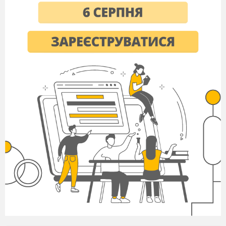
через центр кулі, дорівнює 16π см
.
2
Діаметр кулі дорівнює 34см. Знайти
площу перерізу кулі площиною,
віддаленою від центра кулі на 15см.
У циліндрі паралельно до його осі
проведено переріз, діагональ якого
дорівнює 17см. Висота циліндра – 15см,
радіус основи – 5см. На якій відстані від
осі проведено цей переріз?
Через вершину конуса проведено
площину під кутом α до площини
основи. Ця площина перетинає основу
конуса по хорді, яку видно з центра його
основи під кутом β. Радіус основи конуса
R. Знайти площу перерізу.