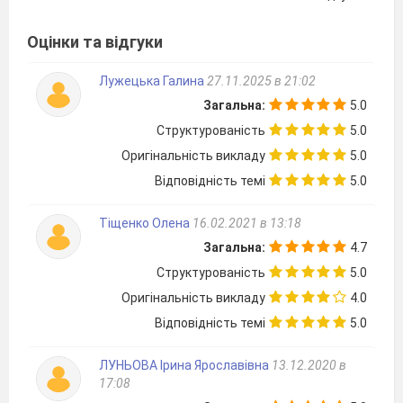
У циліндрі на відстані 8см від його осі і
паралельно до неї проведено переріз,
Оцінки та відгуки
діагональ якого дорівнює 13см.
Обчислити радіус основи циліндра, якщо
Лужецька Галина
27.11.2025 в 21:02
його висота дорівнює 5см.
Через вершину конуса проведено
Загальна:
5.0
площину під кутом α до площини
Структурованість
5.0
основи. Ця площина перетинає основу
Оригінальність викладу
5.0
конуса по хорді, яку видно з центра його
основи під кутом β. Радіус основи конуса
Відповідність темі
5.0
R. Знайти площу перерізу.
Тіщенко Олена
16.02.2021 в 13:18
Загальна:
4.7
Структурованість
5.0
Оригінальність викладу
4.0
Відповідність темі
5.0
ЛУНЬОВА Ірина Ярославівна
13.12.2020 в
17:08