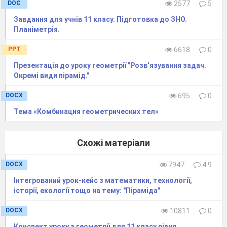
DOC
2577
5
Завдання для учнів 11 класу. Підготовка до ЗНО.
Планіметрія.
PPT
6618
0
Презентація до уроку геометрії "Розв‘язування задач.
Окремі види пірамід."
DOCX
695
0
Тема «Комбинация геометрических тел»
Схожі матеріали
DOCX
7947
4.9
Інтегрований урок-кейс з математики, технології,
історії, екології тощо на тему: "Піраміда"
DOCX
10811
0
Конспект уроку з геометрії для 11 класу рівня