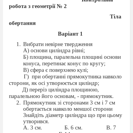
робота з геометрії № 2
Тіла
обертання
Варіант 1
Вибрати невірне твердження
А) основи циліндра рівні;
Б) площина, паралельна площині основи
конуса, перетинає конус по кругу;
В) сфера є поверхнею кулі;
Г)
при обертанні прямокутника навколо
сторони, як осі утворюється циліндр;
Д) переріз циліндра площиною,
паралельною його основам, - прямокутник.
Прямокутник зі сторонами 3 см і 7 см
обертається навколо меншої сторони
Знайдіть діаметр циліндра що при цьому
утворився.
А. 3 см.
Б. 6 см.
В. 7